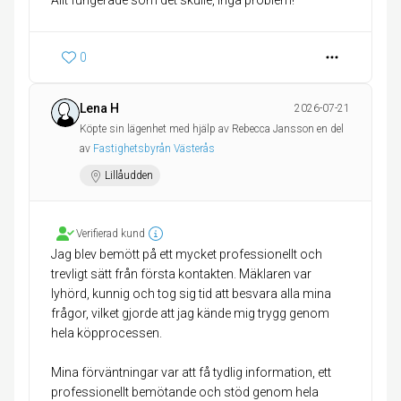
Allt fungerade som det skulle, inga problem!
0
Lena H
2026-07-21
Köpte sin lägenhet med hjälp av Rebecca Jansson en del
av
Fastighetsbyrån Västerås
Lillåudden
Verifierad kund
Jag blev bemött på ett mycket professionellt och
trevligt sätt från första kontakten. Mäklaren var
lyhörd, kunnig och tog sig tid att besvara alla mina
frågor, vilket gjorde att jag kände mig trygg genom
hela köpprocessen.
Mina förväntningar var att få tydlig information, ett
professionellt bemötande och stöd genom hela