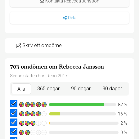
Kontakta Rebecca Jansson
Dela
Skriv ett omdöme
703 omdömen om Rebecca Jansson
Sedan starten hos Reco 2017
365 dagar
90 dagar
30 dagar
Alla
82
%
16
%
2
%
0
%