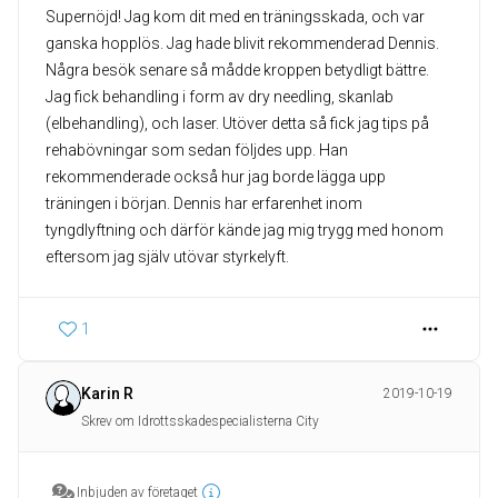
Supernöjd! Jag kom dit med en träningsskada, och var
ganska hopplös. Jag hade blivit rekommenderad Dennis.
Några besök senare så mådde kroppen betydligt bättre.
Jag fick behandling i form av dry needling, skanlab
(elbehandling), och laser. Utöver detta så fick jag tips på
rehabövningar som sedan följdes upp. Han
rekommenderade också hur jag borde lägga upp
träningen i början. Dennis har erfarenhet inom
tyngdlyftning och därför kände jag mig trygg med honom
eftersom jag själv utövar styrkelyft.
1
Karin R
2019-10-19
Skrev om Idrottsskadespecialisterna City
Inbjuden av företaget