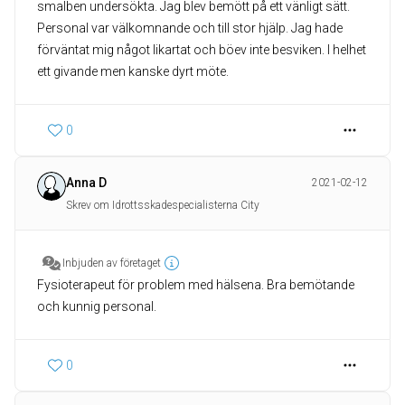
smalben undersökta. Jag blev bemött på ett vänligt sätt.
Personal var välkomnande och till stor hjälp. Jag hade
förväntat mig något likartat och böev inte besviken. I helhet
ett givande men kanske dyrt möte.
0
Anna D
2021-02-12
Skrev om Idrottsskadespecialisterna City
Inbjuden av företaget
Fysioterapeut för problem med hälsena. Bra bemötande
och kunnig personal.
0