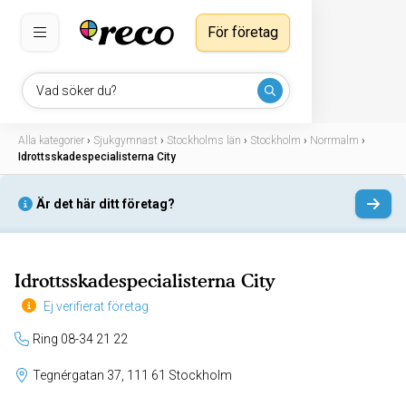
För företag
Vad söker du?
Alla kategorier
›
Sjukgymnast
›
Stockholms län
›
Stockholm
›
Norrmalm
›
Idrottsskadespecialisterna City
Är det här ditt företag?
Idrottsskadespecialisterna City
Ej verifierat företag
Ring 08-34 21 22
Tegnérgatan 37, 111 61 Stockholm