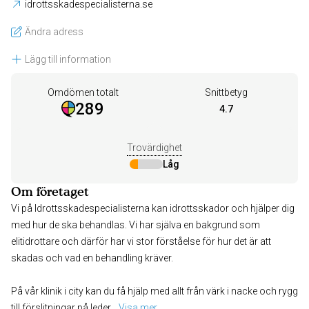
idrottsskadespecialisterna.se
Ändra adress
Lägg till information
Omdömen totalt
Snittbetyg
289
4.7
Trovärdighet
Låg
Om företaget
Vi på Idrottsskadespecialisterna kan idrottsskador och hjälper dig
med hur de ska behandlas. Vi har själva en bakgrund som
elitidrottare och därför har vi stor förståelse för hur det är att
skadas och vad en behandling kräver.
På vår klinik i city kan du få hjälp med allt från värk i nacke och rygg
till förslitningar på leder
... 
Visa mer