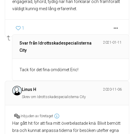
engagerad, lyhörd, tydlig när han förklarar och framförallt
väldigt kunnig med lång erfarenhet.
1
2021-01-11
Svar från Idrottsskadespecialisterna
City
Tack för det fina omdömet Eric!
Linus H
2020-11-06
Skrev om Idrottsskadespecialisterna City
Inbjuden av företaget
Har gått hit för att fixa mitt överbelastade knä. Blivit bemött
bra och kunnat anpassa tiderna för besöken utefter egna