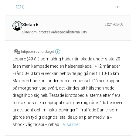
0
Stefan B
2021-05-09
Skrev om Idrottsskadespecialisterna City
Inbjuden av företaget
Löpare (49 år) som aldrig hade nån skada under sista 20
åren men kämpade med en hälseneskada i >12 månader.
Från 50-60 km vi veckan behövde jag gå ner till 10-15 km
Max och hade ont under och efter passet. Gå ner trappan
på morgonen vad svårt, det kändes att hälsenan hade
dragit ihop sig helt. Testade idrottspecialisterna efter flera
försök hos olika naprapat som gav mig rådet ”du behöver
ta det lugnt och minska löpningen”. Träffade Daniel som
gjorde en tydlig diagnos, ställde up en plan med vila +
shock våg terapi + rehab
... 
Visa mer