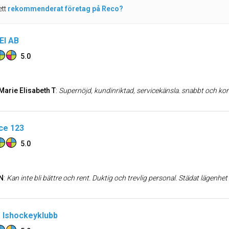
ett
rekommenderat företag på Reco?
El AB
5.0
Marie Elisabeth T
:
Supernöjd, kundinriktad, servicekänsla. snabbt och kor
ce 123
5.0
N
:
Kan inte bli bättre och rent. Duktig och trevlig personal. Städat lägenhet
 Ishockeyklubb