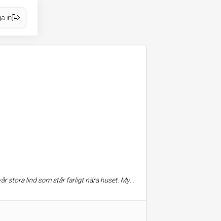
a in
a lind som står farligt nära huset. Mycket nöjd!