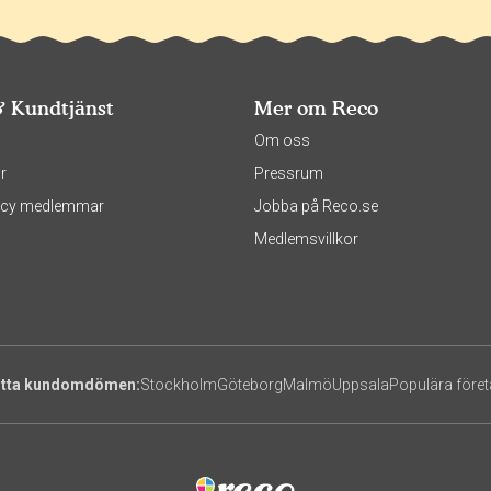
& Kundtjänst
Mer om Reco
s
Om oss
r
Pressrum
olicy medlemmar
Jobba på Reco.se
Medlemsvillkor
itta kundomdömen:
Stockholm
Göteborg
Malmö
Uppsala
Populära före