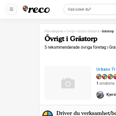
Vad söker du?
Alla kategorier
›
Övrigt
›
Västra Götaland
›
Grästorp
Övrigt i Grästorp
5 rekommenderade övriga företag i Gr
Urbans Tr
1
omdöme
Kjers
Driver du verksamhet/bo