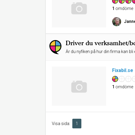
1
omdöme
Jann
Driver du verksamhet/bo
Är du nyfiken på hur din firma kan bli 
Fixabil.se
1
omdöme
Visa sida:
1