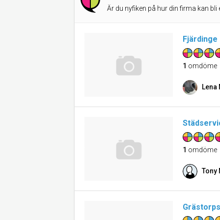
Är du nyfiken på hur din firma kan bli 
Fjärdinge 
1
omdöme
Lena 
Städservi
1
omdöme
Tony 
Grästorps