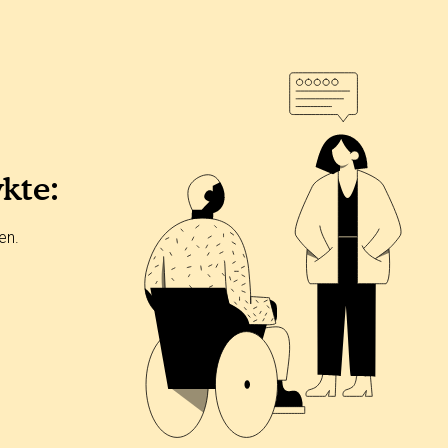
ykte:
en.