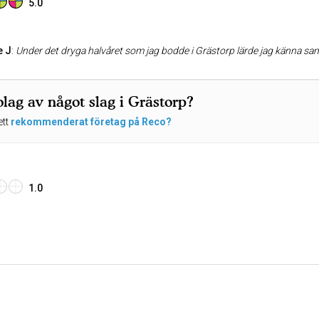
5.0
e J
:
Under det dryga halvåret som jag bodde i Grästorp lärde jag känna samhällets hjärtebröder (spela puck så hjärtat glöder). Laget med ett hjärta i loggan! Jag åkte även med på några bortamatcher på den tiden. Anledningen till hjärtloggan är
lag av något slag i Grästorp?
ett
rekommenderat företag på Reco?
1.0