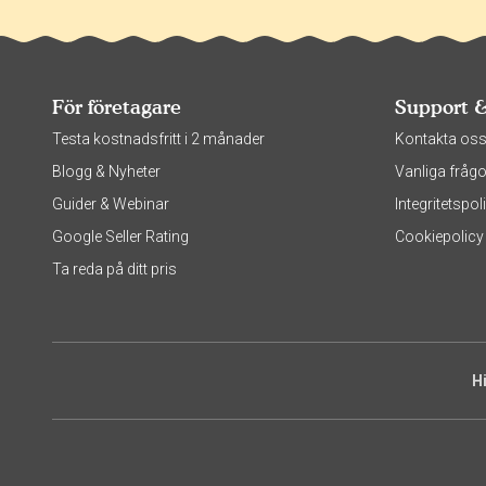
För företagare
Support 
Testa kostnadsfritt i 2 månader
Kontakta os
Blogg & Nyheter
Vanliga frågo
Guider & Webinar
Integritetsp
Google Seller Rating
Cookiepolicy
Ta reda på ditt pris
H