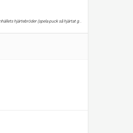
 att föreningen fick in pengar via blodgivning under uppstartsfasenen en gång i tiden. GIK är en bra och levande hockeyklubb, med stort stöd i bygden.