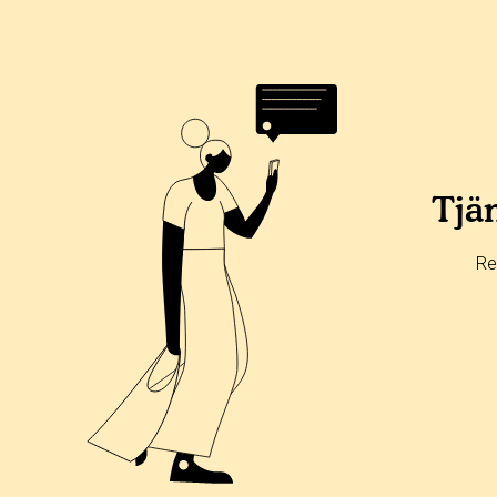
Tjän
Re