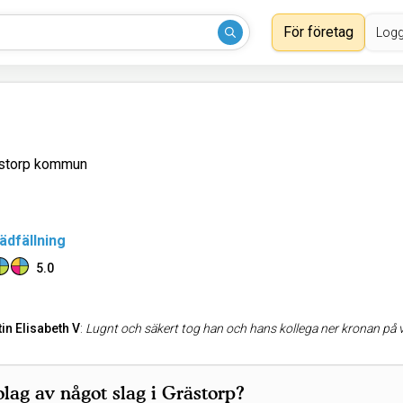
För företag
Logg
ästorp kommun
ädfällning
5.0
tin Elisabeth V
:
Lugnt och säkert tog han och hans kollega ner kronan på vår stor
lag av något slag i Grästorp?