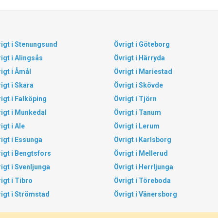
igt i Stenungsund
Övrigt i Göteborg
igt i Alingsås
Övrigt i Härryda
igt i Åmål
Övrigt i Mariestad
igt i Skara
Övrigt i Skövde
igt i Falköping
Övrigt i Tjörn
igt i Munkedal
Övrigt i Tanum
igt i Ale
Övrigt i Lerum
igt i Essunga
Övrigt i Karlsborg
igt i Bengtsfors
Övrigt i Mellerud
igt i Svenljunga
Övrigt i Herrljunga
igt i Tibro
Övrigt i Töreboda
igt i Strömstad
Övrigt i Vänersborg