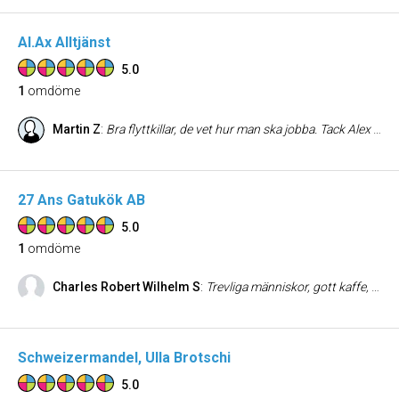
Al.Ax Alltjänst
5.0
1
omdöme
Martin Z
:
Bra flyttkillar, de vet hur man ska jobba. Tack Alex och gubbarna som hjälpte mig och frugan att rensa upp hemma på gården. Flytt
27 Ans Gatukök AB
5.0
1
omdöme
Charles Robert Wilhelm S
:
Trevliga människor, gott kaffe, god choklad, bra kakor och bakverk och prima mackor!
Schweizermandel, Ulla Brotschi
5.0