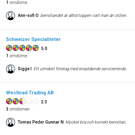
1
omdöme
Ann-sofi O
:
bemötandet är alltid toppen vart man än stöter på er och hur stressade ni än är,, haft förmånen att se på plats hur det går till och det är rent och snyggt,, för att få dessa mandlar och vet att de gör allt för hand så,,JA hur goda som hellst och prisvärda,,med toppen personal!!
Schweizer Specialiteter
5.0
1
omdöme
Sigge I
:
Ett utmärkt företag med enastående serviceminded personal som verkligen vill att kunderna skall vara nöjda och komma tillbaka. Man känner som kund att man får valuta för pengarna. Sigge Ivarsson, Göteborg
Westload Trading AB
2.3
3
omdömen
Tomas Peder Gunnar N
:
Mycket bra och korrekt bemötande samt bästa pris.Köpt både gallerskopa och grip s45