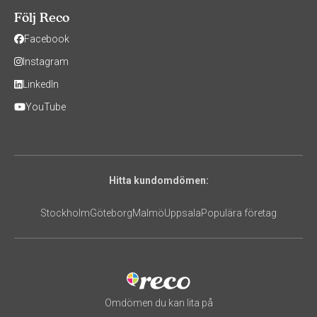
Följ Reco
Facebook
Instagram
LinkedIn
YouTube
Hitta kundomdömen:
Stockholm
Göteborg
Malmö
Uppsala
Populära företag
Omdömen du kan lita på