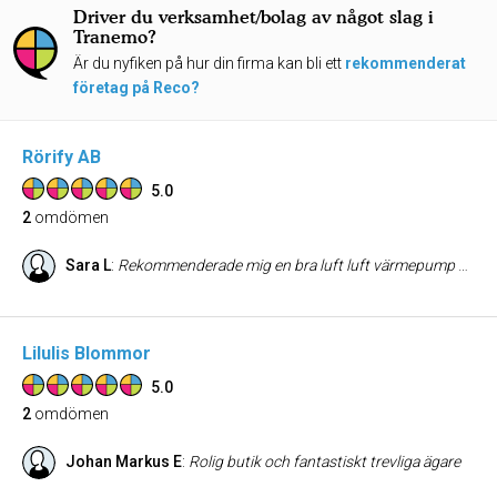
Driver du verksamhet/bolag av något slag i
Tranemo?
Är du nyfiken på hur din firma kan bli ett
rekommenderat
företag på Reco?
Rörify AB
5.0
2
omdömen
Sara L
:
Rekommenderade mig en bra luft luft värmepump och fick väldigt proffsigt samt snabbt bemötande. De lämnade snyggt efteråt och höll beräknat pris. Ring Tony för grym service 😀
Lilulis Blommor
5.0
2
omdömen
Johan Markus E
:
Rolig butik och fantastiskt trevliga ägare