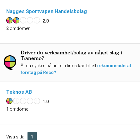
Nagges Sportvapen Handelsbolag
2.0
2
omdömen
Driver du verksamhet/bolag av något slag i
Tranemo?
Är du nyfiken på hur din firma kan bli ett
rekommenderat
företag på Reco?
Teknos AB
1.0
1
omdöme
Visa sida:
1