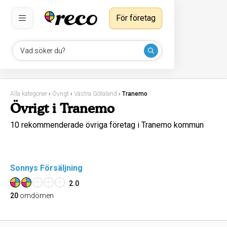
För företag
Vad söker du?
Alla kategorier
›
Övrigt
›
Västra Götaland
›
Tranemo
Övrigt i Tranemo
10 rekommenderade övriga företag i Tranemo kommun
Sonnys Försäljning
2.0
20
omdömen