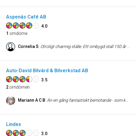
Aspenäs Café AB
4.0
1
omdöme
Cornelia S
:
Otroligt charmig ställe. Ett ombygd stall 150 år gammal med god hemlagad fika. Vacker miljö även ute. Hundar välkommen! Önskar att det vore öppet lite mer än bara lö-sö.
Auto-David Bilvård & Bilverkstad AB
3.5
2
omdömen
Mariann A C B
:
Än en gång fantastiskt bemötande - som kvinna och bilägare känner jag mig ibland dumförklarad - och grymt utfört arbete. Kontinuerlig återkoppling och dialog om vad som måste eller inte måste åtgärdas. Rekommenderas starkt!!
Lindex
3.0