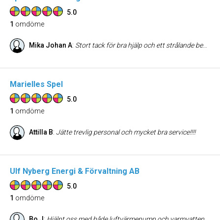
5.0
1
omdöme
Mika Johan A
:
Stort tack för bra hjälp och ett strålande bemötande, och tack även för tipsen!
Marielles Spel
5.0
1
omdöme
Attilla B
:
Jätte trevlig personal och mycket bra service!!!!
Ulf Nyberg Energi & Förvaltning AB
5.0
1
omdöme
Bo J
:
Hjälpt oss med både luftvärmepump och varmvattenberedare. Fantastisk service och stor hjälp för oss i att resonera sig fram för bästa lösning för oss.