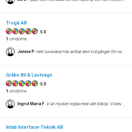
Trogå AB
5.0
1
omdöme
Jennie P
:
Helt suveräna! Har anlitat dem två gånger för nedtagning av katt från träd och de har varit jättetrevliga och väldigt proffsiga!
Gråbo Bil & Lastvagn
5.0
1
omdöme
Ingrid Maria F
:
Vi är mycket nöjda med vårt bilköp. Vi blev bemötta på ett trevligt, hjälpsamt och professionellt sätt, och hela processen fungerade smidigt utan några problem. Företaget överträffade våra förväntningar och har varit både seriösa och tillmötesgående genom hela affären. Vi kan varmt rekommendera dem till andra.
Intab Interface-Teknik AB