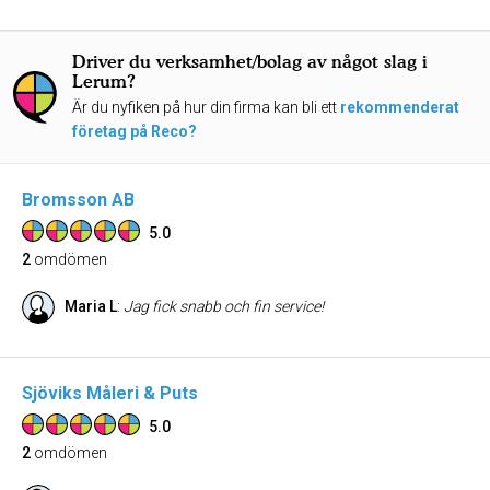
Driver du verksamhet/bolag av något slag i
Lerum?
Är du nyfiken på hur din firma kan bli ett
rekommenderat
företag på Reco?
Bromsson AB
5.0
2
omdömen
Maria L
:
Jag fick snabb och fin service!
Sjöviks Måleri & Puts
5.0
2
omdömen