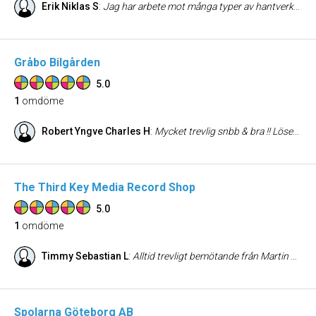
Erik Niklas S
:
Jag har arbete mot många typer av hantverkare men aldrig träffat någon som varit så nogrann och arbetsam. Jag rekommenderar Sjöviks Måleri & Puts och Jure med kollega för måleri och tapetsering. Hans kunskap och glädje smittar av sig i resultatet och är fenomenalt. Vill verkligen kundens bästa och håller en hög kvalitet i allt dem utför. All lycka och välgång till Sjöviks Måleri & Puts. Mvh Niklas
Gråbo Bilgården
5.0
1
omdöme
Robert Yngve Charles H
:
Mycket trevlig snbb & bra !! Löser problem snabbt och effektivt
The Third Key Media Record Shop
5.0
1
omdöme
Timmy Sebastian L
:
Alltid trevligt bemötande från Martin och med ett grymt utbud inom hårdrock och metal. Nya skivor vid nästan varje besök.
Spolarna Göteborg AB