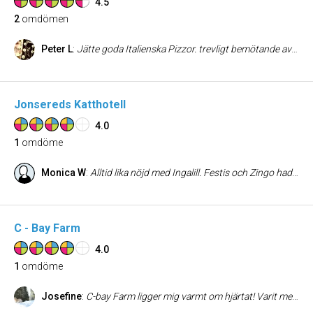
4.5
2
omdömen
Peter L
:
Jätte goda Italienska Pizzor. trevligt bemötande av Luigi :)
Jonsereds Katthotell
4.0
1
omdöme
Monica W
:
Alltid lika nöjd med Ingalill. Festis och Zingo hade en härlig tid hos henne på Jonsereds katthotell. Rekomenderas varmt.
C - Bay Farm
4.0
1
omdöme
Josefine
:
C-bay Farm ligger mig varmt om hjärtat! Varit med sedan start och gården har mycket god hästhållning och djurhållning överhuvudtaget! Stora hagar som går att dela av vid olika underlag tillgång till vindskydd och bra foderplats. Nytt stall under uppbyggnad och ny fin stor ligghall! Har själv tagit hand om hästar som stått där och även haft häst där. Djuren är välskötta och tas på största allvar av både gårdsägarna och dem inhyrda, God kommunikation om något händer. Har aldrig sett ett djur fara illa på gården! Mycket skratt, skämt och lärdomar har jag fått på gården av de två mest godhjärtade människorna som jobbar hårt med att driva denna härliga gård och få den till det bästa!