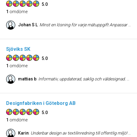
5.0
1
omdöme
Johan S L
:
Minst en lösning för varje mätuppgift Anpassar mätutrustningen efter dina behov!
Sjöviks SK
5.0
1
omdöme
mattias b
:
Informativ, uppdaterad, saklig och väldesignad. En utmärkt sajt.
Designfabriken i Göteborg AB
5.0
1
omdöme
Karin
:
Underbar design av textilinredning till offentlig miljö! Utvecklar alltid unika förslag och mönster till varje uppdrag. Tips - deras ljudabsorbent Eyeandear håller högsta klass och smakfull design!