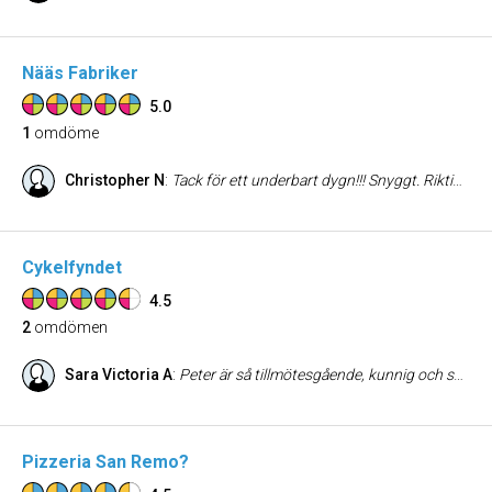
Nääs Fabriker
5.0
1
omdöme
Christopher N
:
Tack för ett underbart dygn!!! Snyggt. Riktigt bra mat. Trevlig personal och bra service. Hit kommer vi säkert igen-Såklart
Cykelfyndet
4.5
2
omdömen
Sara Victoria A
:
Peter är så tillmötesgående, kunnig och snabb! Får alltid så bra service och våra cyklar håller länge! Gå dit:)
Pizzeria San Remo?