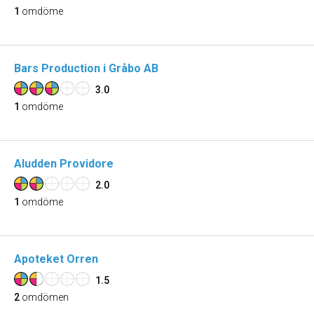
1
omdöme
Bars Production i Gråbo AB
3.0
1
omdöme
Aludden Providore
2.0
1
omdöme
Apoteket Orren
1.5
2
omdömen