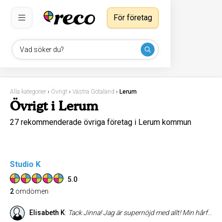
För företag
Vad söker du?
Alla kategorier
›
Övrigt
›
Västra Götaland
›
Lerum
Övrigt i Lerum
27 rekommenderade övriga företag i Lerum kommun
Studio K
5.0
2
omdömen
Elisabeth K
:
Tack Jinna! Jag är supernöjd med allt! Min hårfärg, slingorna, klippningen & ögonbrynen! 👏🫶👏