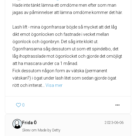
Hade inte tänkt lämna ett omdöme men efter som man
jagas av påminnelser att lämna omdöme kommer det här.
Lash lift - mina ögonfransar böjde så mycket att det låg
dikt emot ögonlocken och fastnade i vecket mellan
ögonlock och ögonbryn. Det såg inte klokt ut.
Ögonfransarna såg dessutom ut som ett spindelbo, det
låg ihoptrasslade mot ögonlocket och gjorde det omöjligt
att ha mascara under ca 1 månad.
Fick dessutom någon form av vätska (permanent
vätskan?) i ögat under lash litet som sedan gjorde ögat
rött och irriterat
... 
Visa mer
0
Frida Ö
2023-06-06
Skrev om Made by Detty