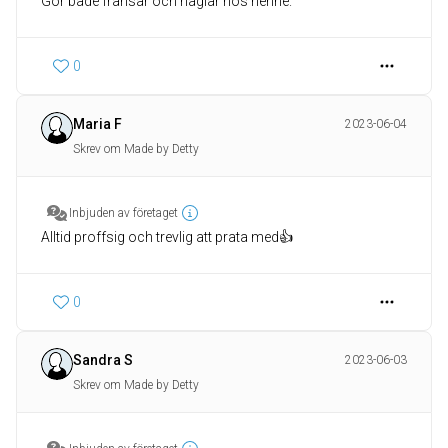
Gör både fransar och naglar hos henne.
0
Maria F
2023-06-04
Skrev om Made by Detty
Inbjuden av företaget
Alltid proffsig och trevlig att prata med👍
0
Sandra S
2023-06-03
Skrev om Made by Detty