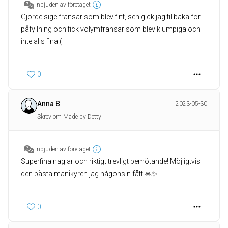
Inbjuden av företaget
Gjorde sigelfransar som blev fint, sen gick jag tillbaka för
påfyllning och fick volymfransar som blev klumpiga och
inte alls fina.(
0
Anna B
2023-05-30
Skrev om Made by Detty
Inbjuden av företaget
Superfina naglar och riktigt trevligt bemötande! Möjligtvis
den bästa manikyren jag någonsin fått 🙏✨
0