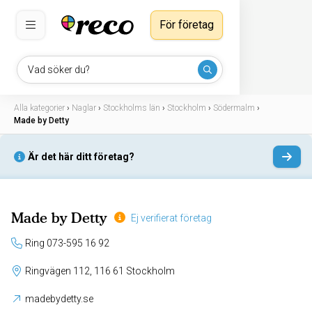
För företag
Vad söker du?
Alla kategorier
›
Naglar
›
Stockholms län
›
Stockholm
›
Södermalm
›
Made by Detty
Är det här ditt företag?
Made by Detty
Ej verifierat företag
Ring 073-595 16 92
Ringvägen 112, 116 61 Stockholm
madebydetty.se