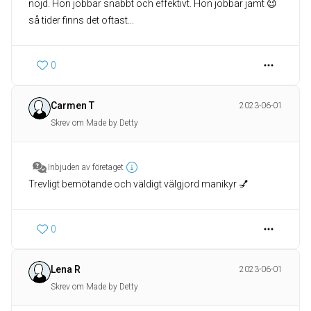
nöjd. Hon jobbar snabbt och effektivt. Hon jobbar jämt 😉
så tider finns det oftast...
0
Carmen T
2023-06-01
Skrev om Made by Detty
Inbjuden av företaget
Trevligt bemötande och väldigt välgjord manikyr 💅
0
Lena R
2023-06-01
Skrev om Made by Detty