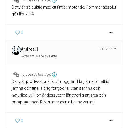
Inbjuden av företaget
Detty är så duktig med ett fint bemötande. Kommer absolut
gå tillbaka 🌸
0
Andrea H
2023-06-02
Skrev om Made by Detty
Inbjuden av företaget
Detty är proffessionell och noggran. Naglarna blir alltid
jämna och fina, aldrig för tjocka, utan ser fina och
naturliga ut. Hon är dessutom jättetrevlig att sitta och
småprata med. Rekommenderar henne varmt!
0