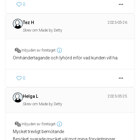
0
Tez H
2023-05-26
Skrev om Made by Detty
Inbjuden av företaget
Omhändertagande och lyhörd inför vad kunden vill ha.
0
Helga L
2023-05-25
Skrev om Made by Detty
Inbjuden av företaget
Mycket trevligt bemötande
Besöket svarade mycket väl mot mina förväntningar.