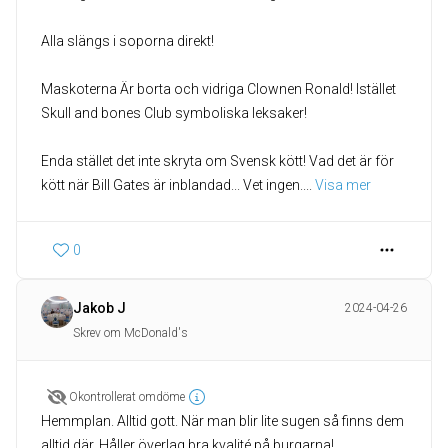
Alla slängs i soporna direkt!
Maskoterna Är borta och vidriga Clownen Ronald! Istället
Skull and bones Club symboliska leksaker!
Enda stället det inte skryta om Svensk kött! Vad det är för
kött när Bill Gates är inblandad... Vet ingen.
... 
Visa mer
0
Jakob J
2024-04-26
Skrev om McDonald's
Okontrollerat omdöme
Hemmplan. Alltid gott. När man blir lite sugen så finns dem
alltid där. Håller överlag bra kvalité på burgarna!