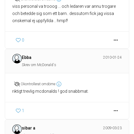
viss personal va trooog ... och ledaren var annu trogare
och betedde sig som ett barn.. dessutom fick jag vissa
onskemal ej uppfyllda .. hmpf!
0
Ebba
2010-01-24
Skrev om McDonald's
Okontrollerat omdöme
riktigt trevlig mcdonalds ! god snabbmat.
1
sibar a
2009-03-23