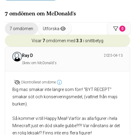
7 omdömen om McDonald's
7 omdömen
Utforska
0
Visar
7
omdömen med
3.3
i snittbetyg
Ray D
2025-04-13
Skrev om McDonald's
Okontrollerat omdöme
Big mac smakar inte längre som förr! "BYT RECEPT"
smakar söt och konserveringsmedel, (vattnet från majs
burken).
Så kommer vi till Happy Meal! Varför av alla figurer i hela
Minecraft just en död skalle gubbe?!?! Var nånstans är det
en rolig leksak!? Finns inte ens flera figurer!