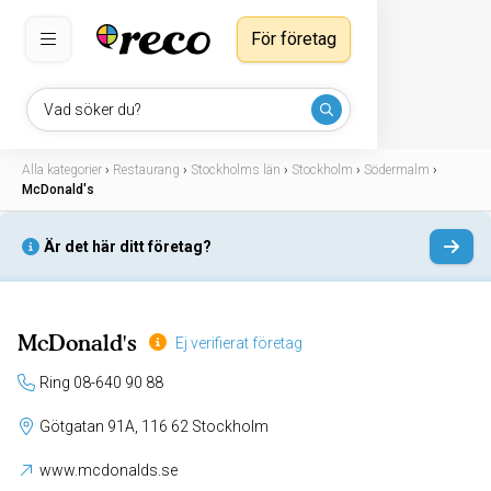
För företag
Vad söker du?
Alla kategorier
›
Restaurang
›
Stockholms län
›
Stockholm
›
Södermalm
›
McDonald's
Är det här ditt företag?
McDonald's
Ej verifierat företag
Ring 08-640 90 88
Götgatan 91A, 116 62 Stockholm
www.mcdonalds.se