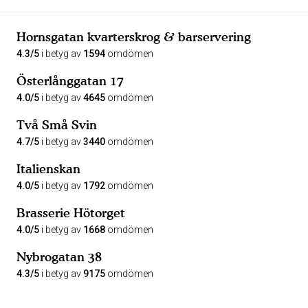
Hornsgatan kvarterskrog & barservering
4.3/5
i betyg av
1594
omdömen
Österlånggatan 17
4.0/5
i betyg av
4645
omdömen
Två Små Svin
4.7/5
i betyg av
3440
omdömen
Italienskan
4.0/5
i betyg av
1792
omdömen
Brasserie Hötorget
4.0/5
i betyg av
1668
omdömen
Nybrogatan 38
4.3/5
i betyg av
9175
omdömen