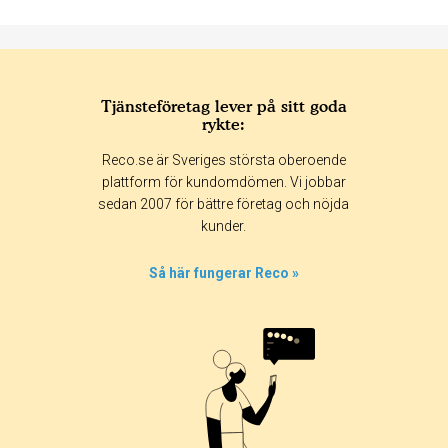
Tjänsteföretag lever på sitt goda
rykte:
Betyg & tidpunkt:
Reco.se är Sveriges största oberoende
Alla
365 dagar
90 dagar
30 dagar
plattform för kundomdömen. Vi jobbar
sedan 2007 för bättre företag och nöjda
0%
kunder.
57%
29%
Så här fungerar Reco »
0%
14%