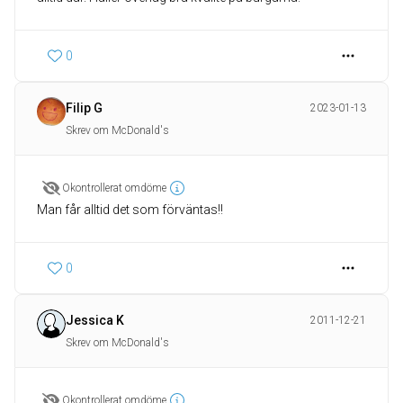
0
Filip G
2023-01-13
Skrev om McDonald's
Okontrollerat omdöme
Man får alltid det som förväntas!!
0
Jessica K
2011-12-21
Skrev om McDonald's
Okontrollerat omdöme