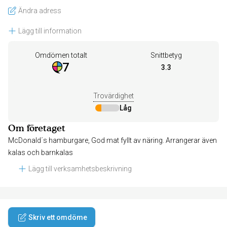
Ändra adress
Lägg till information
Omdömen totalt
Snittbetyg
7
3.3
Trovärdighet
Låg
Om företaget
McDonald´s hamburgare, God mat fyllt av näring. Arrangerar även
kalas och barnkalas
Lägg till verksamhetsbeskrivning
Skriv ett omdöme