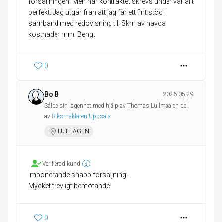
försäljningen. Men när kontraktet skrevs under var allt
perfekt. Jag utgår från att jag får ett fint stöd i
samband med redovisning till Skm av havda
kostnader mm. Bengt
0
Bo B
2026-05-29
Sålde sin lägenhet med hjälp av Thomas Lüllmaa en del
av
Riksmäklaren Uppsala
LUTHAGEN
Verifierad kund
Imponerande snabb försäljning.
Mycket trevligt bemötande
0