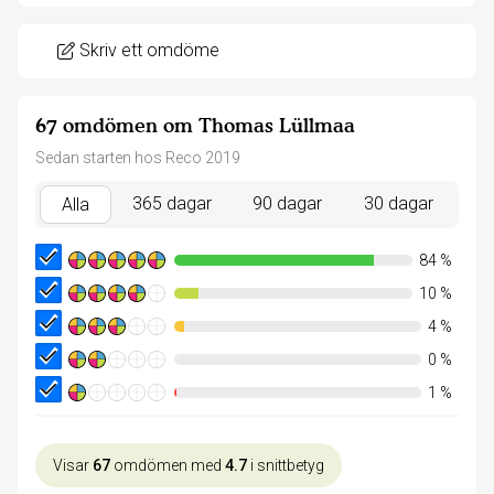
Skriv ett omdöme
67 omdömen om Thomas Lüllmaa
Sedan starten hos Reco 2019
365 dagar
90 dagar
30 dagar
Alla
84
%
10
%
4
%
0
%
1
%
Visar
67
omdömen med
4.7
i snittbetyg