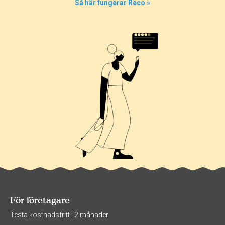
Så här fungerar Reco »
För företagare
Testa kostnadsfritt i 2 månader