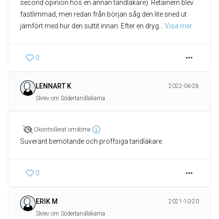
second opinion hos en annan tandläkare). Retainern blev
fastlimmad, men redan från början såg den lite sned ut
jämfört med hur den suttit innan. Efter en dryg
... 
Visa mer
0
LENNART K
2022-06-28
Skrev om Södertandläkarna
Okontrollerat omdöme
Suveränt bemötande och proffsiga tandläkare.
0
ERIK M
2021-10-20
Skrev om Södertandläkarna