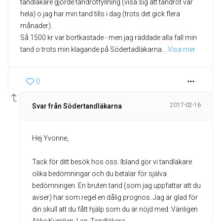
tandläkare gjorde tandrotfyllning (visa sig att tandrot var
hela) o jag har min tand tills i dag (trots det gick flera
månader).
Så 1500 kr var bortkastade - men jag räddade alla fall min
tand o trots min klagande på Södertadläkarna
... 
Visa mer
0
2017-02-16
Svar från Södertandläkarna
Hej Yvonne,
Tack för ditt besök hos oss. Ibland gör vi tandläkare
olika bedömningar och du betalar för själva
bedömningen. En bruten tand (som jag uppfattar att du
avser) har som regel en dålig prognos. Jag är glad för
din skull att du fått hjälp som du är nöjd med. Vänligen