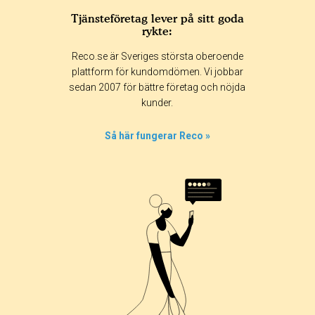
Tjänsteföretag lever på sitt goda
rykte:
Betyg & tidpunkt:
Reco.se är Sveriges största oberoende
Alla
365 dagar
90 dagar
30 dagar
plattform för kundomdömen. Vi jobbar
sedan 2007 för bättre företag och nöjda
65%
kunder.
13%
0%
Så här fungerar Reco »
0%
22%