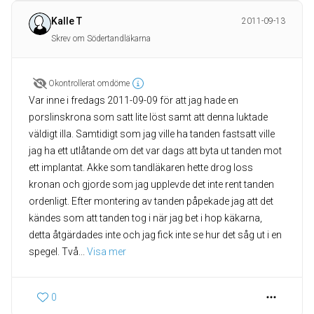
Kalle T
2011-09-13
Skrev om Södertandläkarna
Okontrollerat omdöme
Var inne i fredags 2011-09-09 för att jag hade en
porslinskrona som satt lite löst samt att denna luktade
väldigt illa. Samtidigt som jag ville ha tanden fastsatt ville
jag ha ett utlåtande om det var dags att byta ut tanden mot
ett implantat. Akke som tandläkaren hette drog loss
kronan och gjorde som jag upplevde det inte rent tanden
ordenligt. Efter montering av tanden påpekade jag att det
kändes som att tanden tog i när jag bet i hop käkarna,
detta åtgärdades inte och jag fick inte se hur det såg ut i en
spegel. Två
... 
Visa mer
0