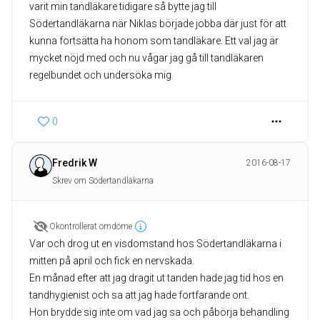
varit min tandläkare tidigare så bytte jag till
Södertandläkarna när Niklas började jobba där just för att
kunna fortsätta ha honom som tandläkare. Ett val jag är
mycket nöjd med och nu vågar jag gå till tandläkaren
regelbundet och undersöka mig.
0
Fredrik W
2016-08-17
Skrev om Södertandläkarna
Okontrollerat omdöme
Var och drog ut en visdomstand hos Södertandläkarna i
mitten på april och fick en nervskada.
En månad efter att jag dragit ut tanden hade jag tid hos en
tandhygienist och sa att jag hade fortfarande ont.
Hon brydde sig inte om vad jag sa och påbörja behandling