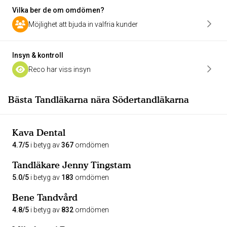
Vilka ber de om omdömen?
Möjlighet att bjuda in valfria kunder
Insyn & kontroll
Reco har viss insyn
Bästa Tandläkarna nära Södertandläkarna
Kava Dental
4.7/5
i betyg av
367
omdömen
Tandläkare Jenny Tingstam
5.0/5
i betyg av
183
omdömen
Bene Tandvård
4.8/5
i betyg av
832
omdömen