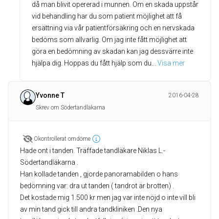
då man blivit opererad i munnen. Om en skada uppstår
vid behandling har du som patient möjlighet att få
ersättning via vår patientförsäkring och en nervskada
bedöms som allvarlig. Om jag inte fått möjlighet att
göra en bedömning av skadan kan jag dessvärre inte
hjälpa dig. Hoppas du fått hjälp som du
... 
Visa mer
Yvonne T
2016-04-28
Skrev om Södertandläkarna
Okontrollerat omdöme
Hade ont i tanden. Träffade tandläkare Niklas L.-
Södertandläkarna .
Han kollade tanden , gjorde panoramabilden o hans
bedömning var: dra ut tanden ( tandrot är brotten) .
Det kostade mig 1.500 kr men jag var inte nöjd o inte vill bli
av min tand gick till andra tandkliniken .Den nya