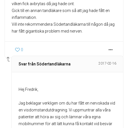
vilken fick avbrytas då jag hade ont.
Gick till en annan tandläkare som så att jag hade fått en
inflammation.
Vill inte rekommendera Södertandläkarna till någon då jag
har fått gigantiska problem med nerven.
0
2017-02-16
Svar från Södertandläkarna
Hej Fredrik,
Jag beklagar verkligen om du har fått en nervskada vid
en visdomstandutdragning. Vi uppmuntrar alla våra
patienter att höra av sig och lämnar våra egna
mobilnummer för att lätt kunna få kontakt vid besvär