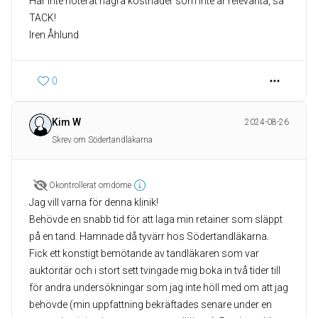
Har inte noterat några kostnader som inte är relevanta, så
TACK!
Iren Åhlund
0
Kim W
2024-08-26
Skrev om Södertandläkarna
Okontrollerat omdöme
Jag vill varna för denna klinik!
Behövde en snabb tid för att laga min retainer som släppt
på en tand. Hamnade då tyvärr hos Södertandläkarna.
Fick ett konstigt bemötande av tandläkaren som var
auktoritär och i stort sett tvingade mig boka in två tider till
för andra undersökningar som jag inte höll med om att jag
behövde (min uppfattning bekräftades senare under en