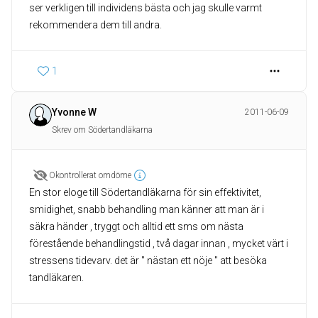
ser verkligen till individens bästa och jag skulle varmt
rekommendera dem till andra.
1
Yvonne W
2011-06-09
Skrev om Södertandläkarna
Okontrollerat omdöme
En stor eloge till Södertandläkarna för sin effektivitet,
smidighet, snabb behandling man känner att man är i
säkra händer , tryggt och alltid ett sms om nästa
förestående behandlingstid , två dagar innan , mycket värt i
stressens tidevarv. det är " nästan ett nöje " att besöka
tandläkaren.