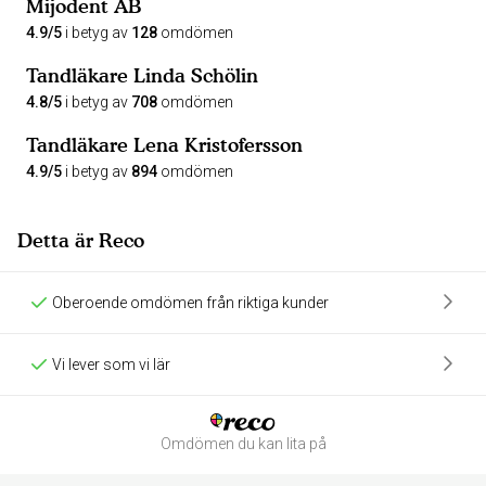
Mijodent AB
4.9/5
i betyg av
128
omdömen
Tandläkare Linda Schölin
4.8/5
i betyg av
708
omdömen
Tandläkare Lena Kristofersson
4.9/5
i betyg av
894
omdömen
Detta är Reco
Oberoende omdömen från riktiga kunder
Vi lever som vi lär
Omdömen du kan lita på