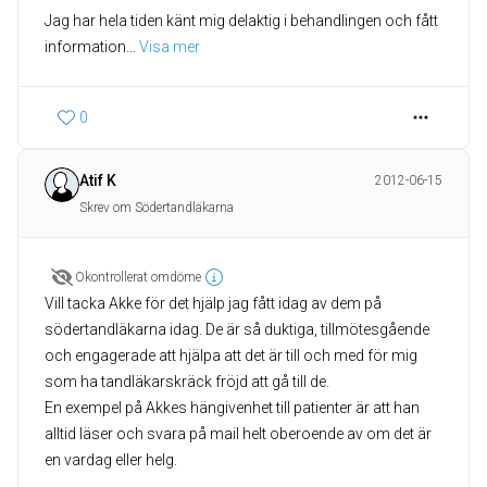
Jag har hela tiden känt mig delaktig i behandlingen och fått
information
... 
Visa mer
0
Atif K
2012-06-15
Skrev om Södertandläkarna
Okontrollerat omdöme
Vill tacka Akke för det hjälp jag fått idag av dem på
södertandläkarna idag. De är så duktiga, tillmötesgående
och engagerade att hjälpa att det är till och med för mig
som ha tandläkarskräck fröjd att gå till de.
En exempel på Akkes hängivenhet till patienter är att han
alltid läser och svara på mail helt oberoende av om det är