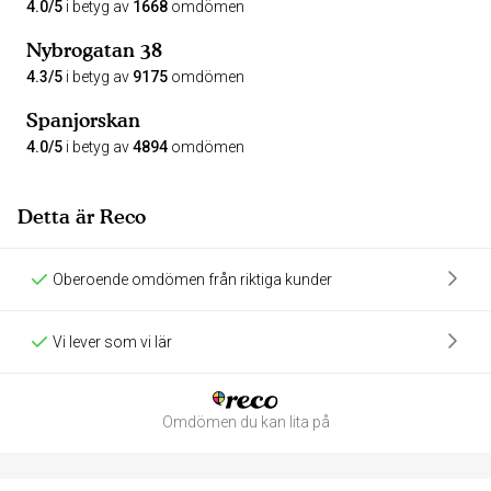
4.0/5
i betyg av
1668
omdömen
Nybrogatan 38
4.3/5
i betyg av
9175
omdömen
Spanjorskan
4.0/5
i betyg av
4894
omdömen
Detta är Reco
Oberoende omdömen från riktiga kunder
Vi lever som vi lär
Omdömen du kan lita på