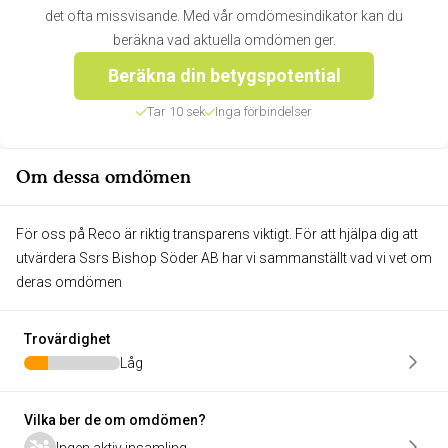
det ofta missvisande. Med vår omdömesindikator kan du
beräkna vad aktuella omdömen ger.
Beräkna din betygspotential
Tar 10 sek
Inga förbindelser
Om dessa omdömen
För oss på Reco är riktig transparens viktigt. För att hjälpa dig att
utvärdera Ssrs Bishop Söder AB har vi sammanställt vad vi vet om
deras omdömen
Trovärdighet
Låg
Vilka ber de om omdömen?