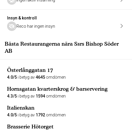
Ingen aktiv insamling
Insyn & kontroll
Reco har ingen insyn
Bästa Restaurangerna nära Ssrs Bishop Söder
AB
Österlånggatan 17
4.0/5
i betyg av
4645
omdömen
Hornsgatan kvarterskrog & barservering
4.3/5
i betyg av
1594
omdömen
Italienskan
4.0/5
i betyg av
1792
omdömen
Brasserie Hötorget