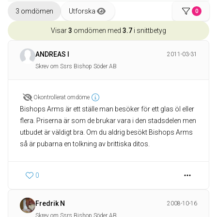
3 omdömen
Utforska
0
Visar
3
omdömen med
3.7
i snittbetyg
ANDREAS I
2011-03-31
Skrev om Ssrs Bishop Söder AB
Okontrollerat omdöme
Bishops Arms är ett ställe man besöker för ett glas öl eller
flera. Priserna är som de brukar vara i den stadsdelen men
utbudet är väldigt bra. Om du aldrig besökt Bishops Arms
så är pubarna en tolkning av brittiska ditos.
0
Fredrik N
2008-10-16
Skrev om Ssrs Bishop Söder AB