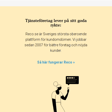
Tjänsteföretag lever på sitt goda
rykte:
Betyg & tidpunkt:
Reco.se är Sveriges största oberoende
Alla
365 dagar
90 dagar
30 dagar
plattform för kundomdömen. Vi jobbar
sedan 2007 för bättre företag och nöjda
33%
kunder.
0%
67%
Så här fungerar Reco »
0%
0%