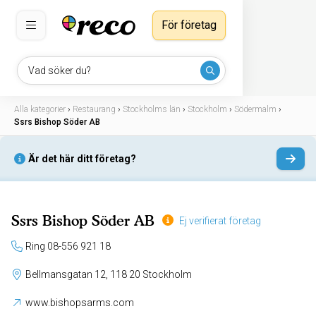
För företag
Vad söker du?
Alla kategorier
›
Restaurang
›
Stockholms län
›
Stockholm
›
Södermalm
›
Ssrs Bishop Söder AB
Är det här ditt företag?
Ssrs Bishop Söder AB
Ej verifierat företag
Ring 08-556 921 18
Bellmansgatan 12, 118 20 Stockholm
www.bishopsarms.com