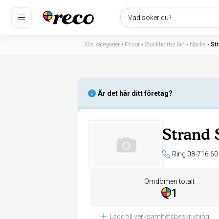
Vad söker du?
Alla kategorier
›
Frisör
›
Stockholms län
›
Nacka
›
St
Är det här ditt företag?
Strand 
Ring 08-716 60
Omdömen totalt
1
Lägg till verksamhetsbeskrivning