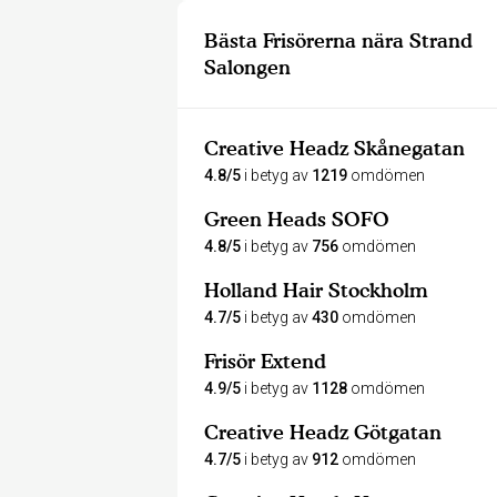
Bästa Frisörerna nära Strand
Salongen
Creative Headz Skånegatan
4.8/5
i betyg av
1219
omdömen
Green Heads SOFO
4.8/5
i betyg av
756
omdömen
Holland Hair Stockholm
4.7/5
i betyg av
430
omdömen
Frisör Extend
4.9/5
i betyg av
1128
omdömen
Creative Headz Götgatan
4.7/5
i betyg av
912
omdömen