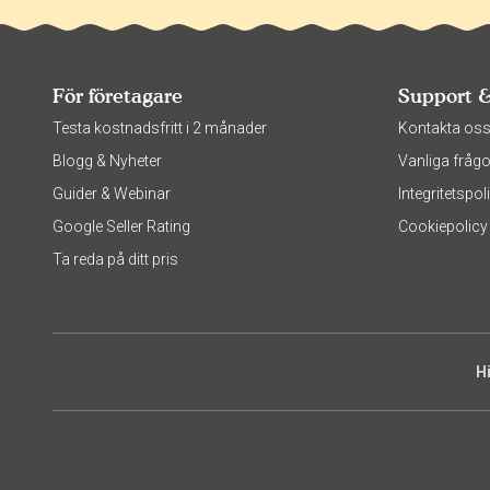
För företagare
Support 
Testa kostnadsfritt i 2 månader
Kontakta os
Blogg & Nyheter
Vanliga frågo
Guider & Webinar
Integritetsp
Google Seller Rating
Cookiepolicy
Ta reda på ditt pris
H