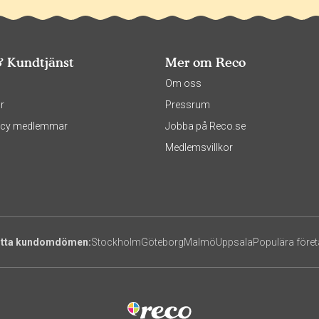
& Kundtjänst
Mer om Reco
s
Om oss
r
Pressrum
olicy medlemmar
Jobba på Reco.se
Medlemsvillkor
itta kundomdömen:
Stockholm
Göteborg
Malmö
Uppsala
Populära före