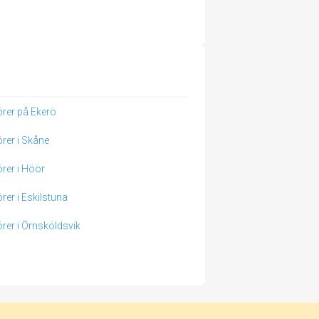
örer på Ekerö
örer i Skåne
örer i Höör
örer i Eskilstuna
örer i Örnsköldsvik