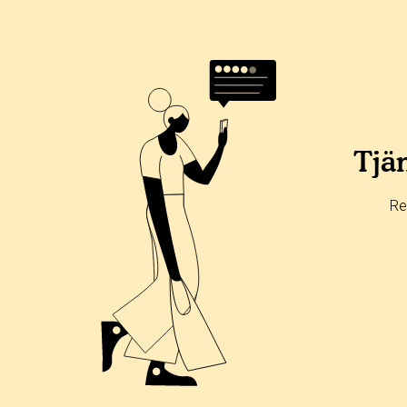
Betyg & tidpunkt:
Alla
365 dagar
90 dagar
30 dagar
100%
0%
Tjän
0%
0%
Re
0%