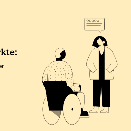
ykte:
en.