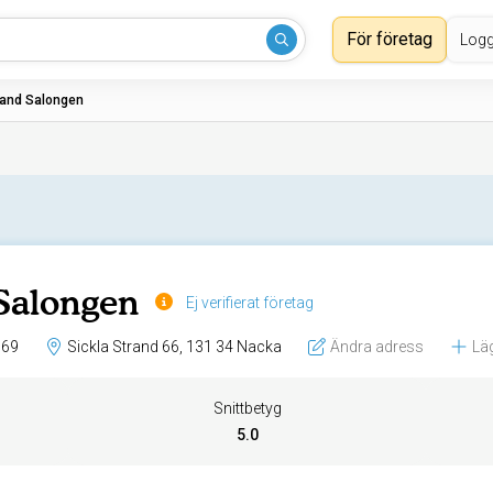
För företag
Logg
rand Salongen
Salongen
Ej verifierat företag
 69
Sickla Strand 66, 131 34 Nacka
Ändra adress
Läg
Snittbetyg
5.0