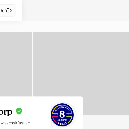
a in
orp
w.svenskfast.se