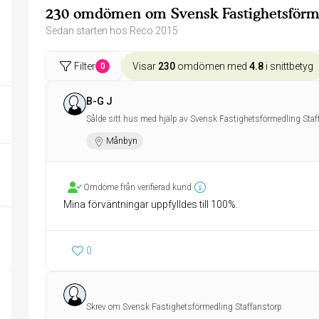
230 omdömen om Svensk Fastighetsförme
Sedan starten hos Reco 2015
Filter
Visar
230
omdömen med
4.8
i snittbetyg
0
B-G J
Sålde sitt hus med hjälp av Svensk Fastighetsförmedling Staf
Månbyn
Omdöme från verifierad kund
Mina förväntningar uppfylldes till 100%.
0
Skrev om Svensk Fastighetsförmedling Staffanstorp