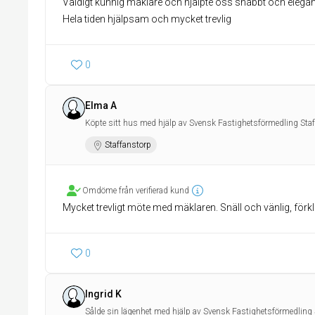
Väldigt kunnig mäklare och hjälpte oss snabbt och elegant ti
Hela tiden hjälpsam och mycket trevlig
0
Elma A
Köpte sitt hus med hjälp av Svensk Fastighetsförmedling Sta
Staffanstorp
Omdöme från verifierad kund
Mycket trevligt möte med mäklaren. Snäll och vänlig, förkla
0
Ingrid K
Sålde sin lägenhet med hjälp av Svensk Fastighetsförmedling 