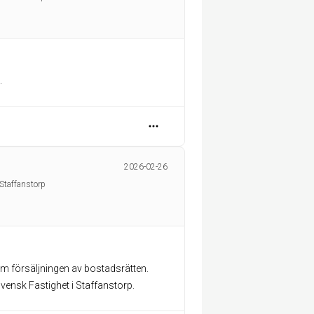
.
2026-02-26
Staffanstorp
 försäljningen av bostadsrätten.
nsk Fastighet i Staffanstorp.