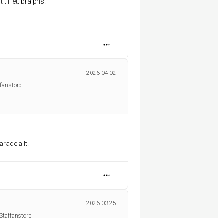
ll ett bra pris.
2026-04-02
ffanstorp
rade allt.
2026-03-25
Staffanstorp