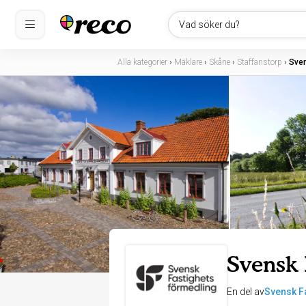
Vad söker du?
Alla kategorier
›
Mäklare
›
Skåne
›
Staffanstorp
›
Sven
Svensk 
En del av
Svensk F