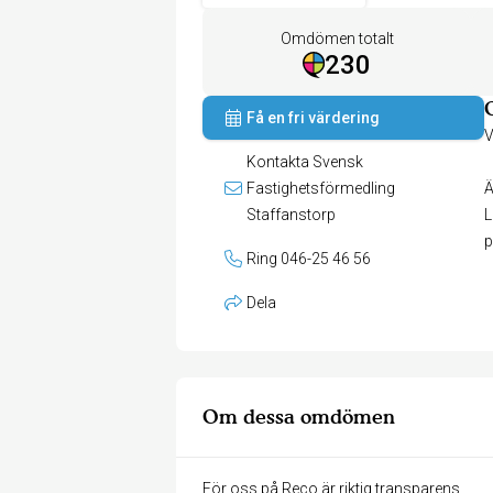
Omdömen totalt
230
Få en fri värdering
V
Kontakta Svensk
Fastighetsförmedling
Ä
Staffanstorp
L
p
Ring 046-25 46 56
Dela
Om dessa omdömen
För oss på Reco är riktig transparens