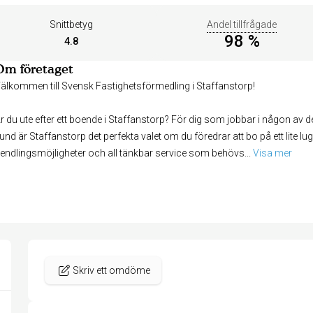
Snittbetyg
Andel tillfrågade
98 %
4.8
Om företaget
älkommen till Svensk Fastighetsförmedling i Staffanstorp!
r du ute efter ett boende i Staffanstorp? För dig som jobbar i någon a
und är Staffanstorp det perfekta valet om du föredrar att bo på ett lite lu
endlingsmöjligheter och all tänkbar service som behövs
... 
Visa mer
Skriv ett omdöme