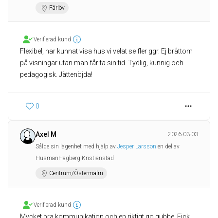
Färlöv
Verifierad kund
Flexibel, har kunnat visa hus vi velat se fler ggr. Ej bråttom
på visningar utan man får ta sin tid. Tydlig, kunnig och
pedagogisk. Jättenöjda!
0
Axel M
2026-03-03
Sålde sin lägenhet med hjälp av
Jesper Larsson
en del av
HusmanHagberg Kristianstad
Centrum/Östermalm
Verifierad kund
Mycket bra kommunikation och en riktigt go gubbe. Fick