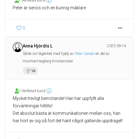
Verifierad kund
Peter är seriös och en kunnig mäklare
0
Anna Hjördis L
2025-09-14
Sålde sin lägenhet med hjälp av
Peter Canaki
en del av
HusmanHagberg Kristianstad
Vä
Verifierad kund
Mycket trevligt bemötande! Han har uppfyllt alla
förväntningar hittills!
Det absolut bästa är kommunikationen mellan oss, han
har hört av sig så fort det hänt något gällande uppdraget!