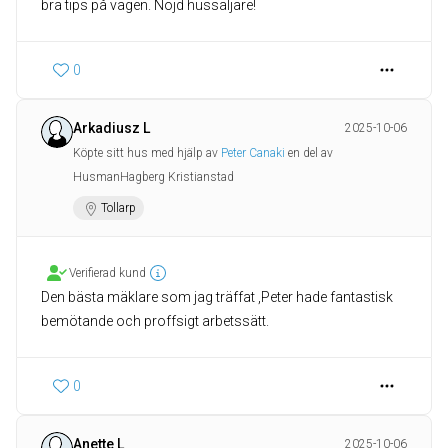
bra tips på vägen. Nöjd hussäljare!
0
Arkadiusz L
2025-10-06
Köpte sitt hus med hjälp av
Peter Canaki
en del av
HusmanHagberg Kristianstad
Tollarp
Verifierad kund
Den bästa mäklare som jag träffat ,Peter hade fantastisk
bemötande och proffsigt arbetssätt.
0
Anette L
2025-10-06