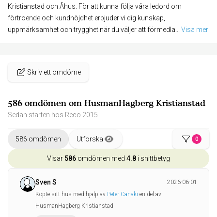
Kristianstad och Åhus. För att kunna följa våra ledord om
förtroende och kundnöjdhet erbjuder vi dig kunskap,
uppmärksamhet och trygghet när du väljer att förmedla
... 
Visa mer
Skriv ett omdöme
586 omdömen om HusmanHagberg Kristianstad
Sedan starten hos Reco 2015
586 omdömen
Utforska
0
Visar
586
omdömen med
4.8
i snittbetyg
Sven S
2026-06-01
Köpte sitt hus med hjälp av
Peter Canaki
en del av
HusmanHagberg Kristianstad