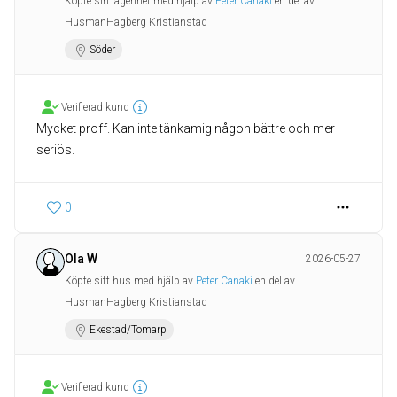
Köpte sin lägenhet med hjälp av
Peter Canaki
en del av
HusmanHagberg Kristianstad
Söder
Verifierad kund
Mycket proff. Kan inte tänkamig någon bättre och mer
seriös.
0
Ola W
2026-05-27
Köpte sitt hus med hjälp av
Peter Canaki
en del av
HusmanHagberg Kristianstad
Ekestad/Tomarp
Verifierad kund