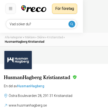
För företag
Vad söker du?
Alla kategorier
›
Mäklare
›
Skåne
›
Kristianstad
›
HusmanHagberg Kristianstad
HusmanHagberg Kristianstad
En del av
HusmanHagberg
Östra Boulevarden 28, 291 31 Kristianstad
www.husmanhagberg.se