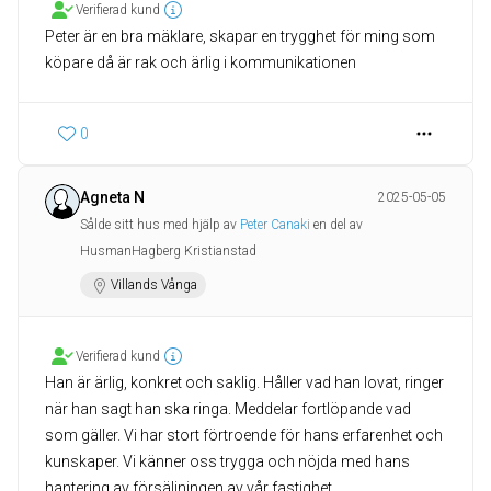
Verifierad kund
Peter är en bra mäklare, skapar en trygghet för ming som
köpare då är rak och ärlig i kommunikationen
0
Agneta N
2025-05-05
Sålde sitt hus med hjälp av
Peter Canaki
en del av
HusmanHagberg Kristianstad
Villands Vånga
Verifierad kund
Han är ärlig, konkret och saklig. Håller vad han lovat, ringer
när han sagt han ska ringa. Meddelar fortlöpande vad
som gäller. Vi har stort förtroende för hans erfarenhet och
kunskaper. Vi känner oss trygga och nöjda med hans
hantering av försäljningen av vår fastighet.