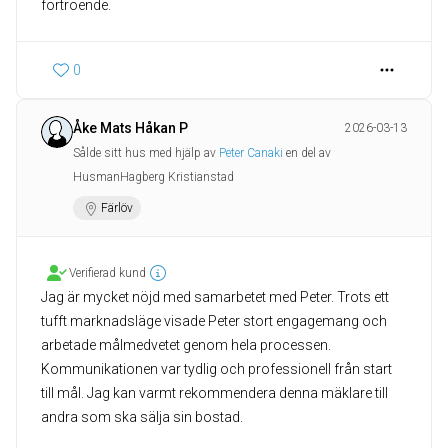
förtroende.
0
Åke Mats Håkan P
2026-03-13
Sålde sitt hus med hjälp av
Peter Canaki
en del av
HusmanHagberg Kristianstad
Färlöv
Verifierad kund
Jag är mycket nöjd med samarbetet med Peter. Trots ett
tufft marknadsläge visade Peter stort engagemang och
arbetade målmedvetet genom hela processen.
Kommunikationen var tydlig och professionell från start
till mål. Jag kan varmt rekommendera denna mäklare till
andra som ska sälja sin bostad.