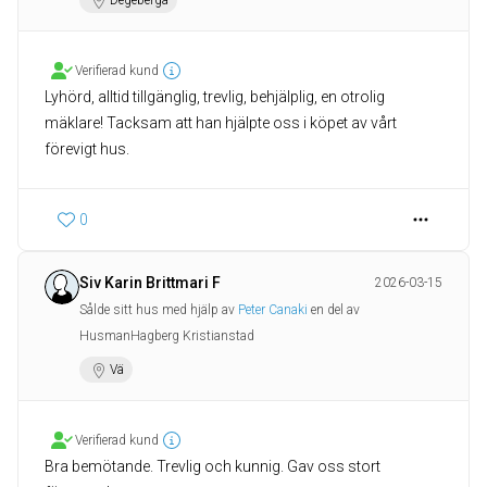
Degeberga
Verifierad kund
Lyhörd, alltid tillgänglig, trevlig, behjälplig, en otrolig
mäklare! Tacksam att han hjälpte oss i köpet av vårt
förevigt hus.
0
Siv Karin Brittmari F
2026-03-15
Sålde sitt hus med hjälp av
Peter Canaki
en del av
HusmanHagberg Kristianstad
Vä
Verifierad kund
Bra bemötande. Trevlig och kunnig. Gav oss stort