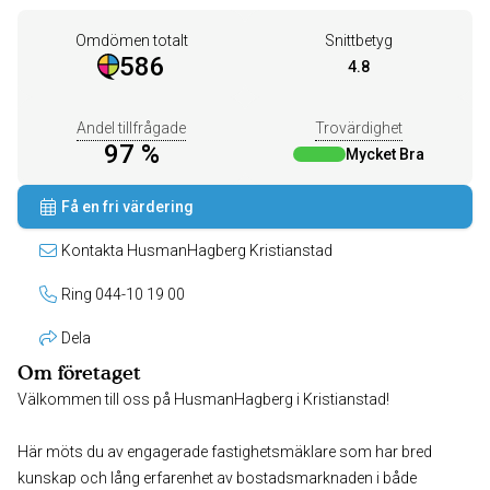
Omdömen totalt
Snittbetyg
586
4.8
Andel tillfrågade
Trovärdighet
97 %
Mycket Bra
Få en fri värdering
Kontakta HusmanHagberg Kristianstad
Ring 044-10 19 00
Dela
Om företaget
Välkommen till oss på HusmanHagberg i Kristianstad!
Här möts du av engagerade fastighetsmäklare som har bred
kunskap och lång erfarenhet av bostadsmarknaden i både