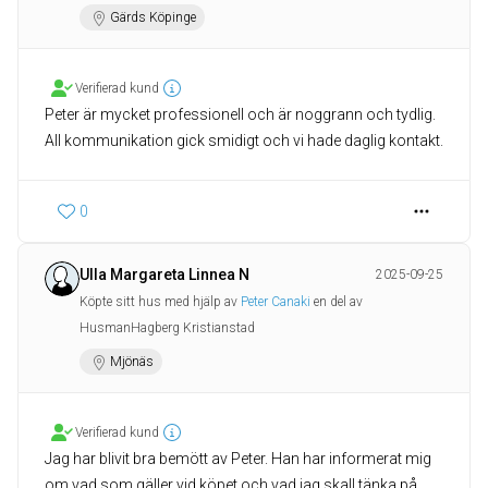
Gärds Köpinge
Verifierad kund
Peter är mycket professionell och är noggrann och tydlig.
All kommunikation gick smidigt och vi hade daglig kontakt.
0
Ulla Margareta Linnea N
2025-09-25
Köpte sitt hus med hjälp av
Peter Canaki
en del av
HusmanHagberg Kristianstad
Mjönäs
Verifierad kund
Jag har blivit bra bemött av Peter. Han har informerat mig
om vad som gäller vid köpet och vad jag skall tänka på.