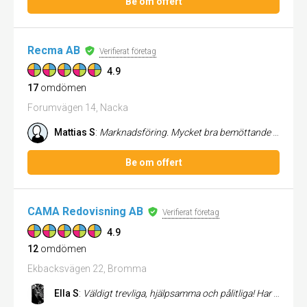
Be om offert
Recma AB
Verifierat företag
4.9
17
omdömen
Forumvägen 14, Nacka
Mattias S
:
Marknadsföring. Mycket bra bemöttande bra service. Jag är mycket nöjd som kund.
Be om offert
CAMA Redovisning AB
Verifierat företag
4.9
12
omdömen
Ekbacksvägen 22, Bromma
Ella S
:
Väldigt trevliga, hjälpsamma och pålitliga! Har aldrig haft några problem med dem med min enskilda firma!