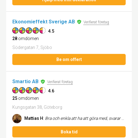
Ekonomieffekt Sverige AB
Verifierat företag
4.5
28
omdömen
Södergatan 7, Sjöbo
Be om offert
Smartio AB
Verifierat företag
4.6
25
omdömen
Kungsgatan 38, Göteborg
Mattias H
:
Bra och enkla att ha att göra med, svarar snabbt på frågor och är tillmötesgående. Vi har haft ett bra samarbete under f...
Boka tid