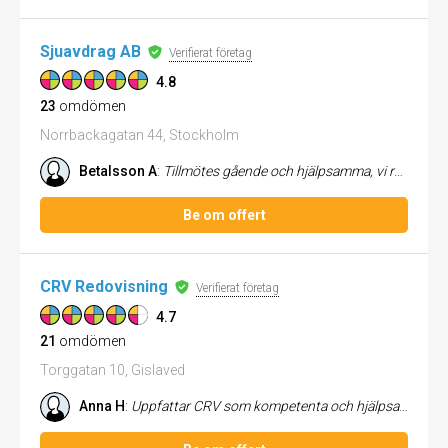
Sjuavdrag AB
Verifierat företag
4.8
23
omdömen
Norrbackagatan 44, Stockholm
Betalsson A
:
Tillmötes gående och hjälpsamma, vi rekommenderar!
Be om offert
CRV Redovisning
Verifierat företag
4.7
21
omdömen
Torggatan 10, Gislaved
Anna H
:
Uppfattar CRV som kompetenta och hjälpsamma. Alltid snabba på att svara på mejl och telefon och alltid ett gott bemötand...