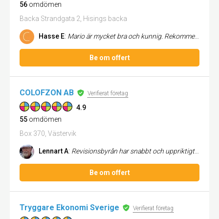
56
omdömen
Backa Strandgata 2, Hisings backa
Hasse E
:
Mario är mycket bra och kunnig. Rekommenderas!
Be om offert
COLOFZON AB
Verifierat företag
4.9
55
omdömen
Box 370, Västervik
Lennart A
:
Revisionsbyrån har snabbt och uppriktigt, svarat på mina frågor, utfört årliga bokslut till min belåtenhet och hjälpt mi...
Be om offert
Tryggare Ekonomi Sverige
Verifierat företag