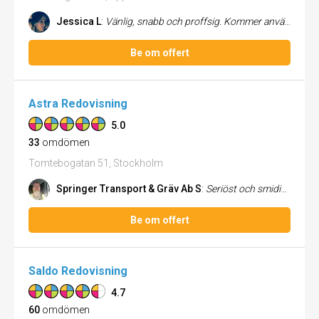
Jessica L
:
Vänlig, snabb och proffsig. Kommer använda Studac igen.
Be om offert
Astra Redovisning
5.0
33
omdömen
Tomtebogatan 51, Stockholm
Springer Transport & Gräv Ab S
:
Seriöst och smidigt Jätte trevlig personal och ägare.
Be om offert
Saldo Redovisning
4.7
60
omdömen