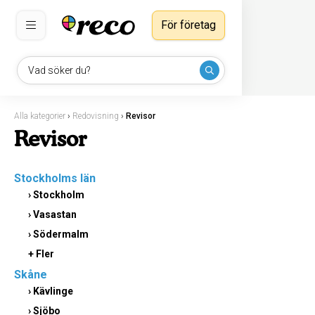
För företag
Vad söker du?
Alla kategorier
›
Redovisning
›
Revisor
Revisor
Stockholms län
›
Stockholm
›
Vasastan
›
Södermalm
+ Fler
Skåne
›
Kävlinge
›
Sjöbo