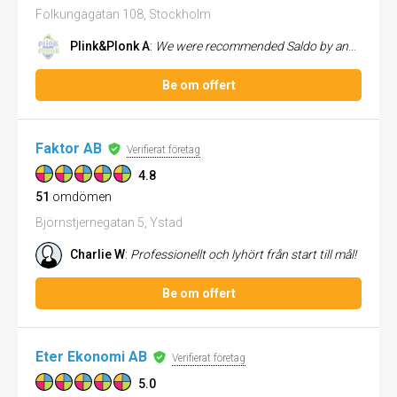
Folkungagatan 108, Stockholm
Plink&Plonk A
:
We were recommended Saldo by another games studio and so we signed up in the summer 2025. So far we are really happy. It...
Be om offert
Faktor AB
Verifierat företag
4.8
51
omdömen
Björnstjernegatan 5, Ystad
Charlie W
:
Professionellt och lyhört från start till mål!
Be om offert
Eter Ekonomi AB
Verifierat företag
5.0