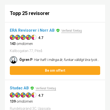
Topp 25 revisorer
ERA Revisorer i Norr AB
Verifierat företag
4.7
143
omdömen
Källbogatan 77, Piteå
Ögren P
:
Har haft i många år, funkar väldigt bra tycker jag
Be om offert
Studac AB
Verifierat företag
4.7
139
omdömen
Rundelsgränd 3C, Uppsala