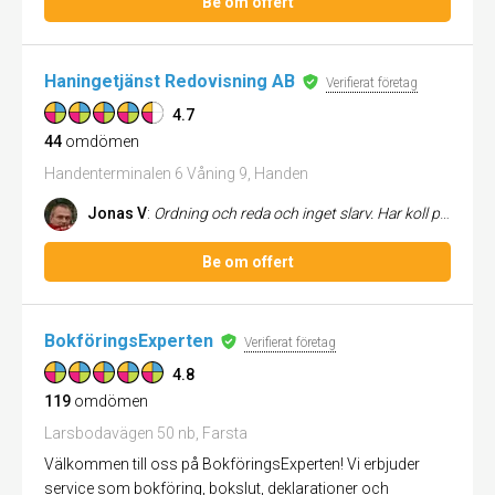
Be om offert
Haningetjänst Redovisning AB
Verifierat företag
4.7
44
omdömen
Handenterminalen 6 Våning 9, Handen
Jonas V
:
Ordning och reda och inget slarv. Har koll på allt man behöver veta.
Be om offert
BokföringsExperten
Verifierat företag
4.8
119
omdömen
Larsbodavägen 50 nb, Farsta
Välkommen till oss på BokföringsExperten! Vi erbjuder
service som bokföring, bokslut, deklarationer och