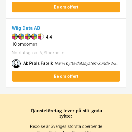
Be om offert
Wiig Data AB
4.4
10
omdömen
Norrtullsgatan 6, Stockholm
Ab Prols Fabrik
:
När vi bytte datasystem kunde Wiig Data leverera en helhetslösning. Nya datorer och affärsprogrammet Pyramid. Då vi hade...
Be om offert
Tjänsteföretag lever på sitt goda
rykte:
Reco.se är Sveriges största oberoende