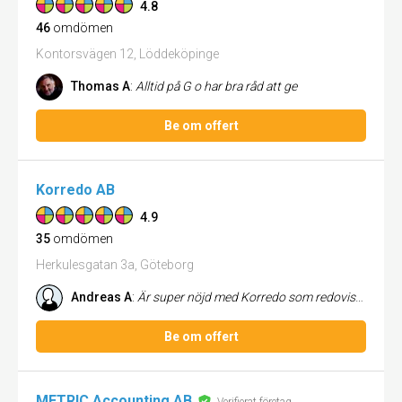
4.8
46
omdömen
Kontorsvägen 12, Löddeköpinge
Thomas A
:
Alltid på G o har bra råd att ge
Be om offert
Korredo AB
4.9
35
omdömen
Herkulesgatan 3a, Göteborg
Andreas A
:
Är super nöjd med Korredo som redovisningsbyrå. Fick problem med min tidigare byrå som misskötte min redovisning. Korred...
Be om offert
METRIC Accounting AB