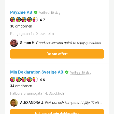
Pay2me AB
Verifierat företag
4.7
30
omdömen
Kungsgatan 17, Stockholm
Simon H
:
Good service and quick to reply questions
Be om offert
Min Deklaration Sverige AB
Verifierat företag
4.6
34
omdömen
Fatburs Brunnsgata 14, Stockholm
ALEXANDRA J
:
Fick bra och kompetent hjälp till ett bra pris. Jag hade flera ganska komplicerade bostadsrättsförsäljningar som behövde...
Hjälp med min deklaration