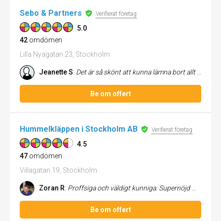
Sebo & Partners
Verifierat företag
5.0
42
omdömen
Lilla Nyagatan 23, Stockholm
Jeanette S
:
Det är så skönt att kunna lämna bort allt pappersjobb till Sebo & Partners! Jag själv har noll koll på allt sånt här och...
Be om offert
Hummelkläppen i Stockholm AB
Verifierat företag
4.5
47
omdömen
Villagatan 19, Stockholm
Zoran R
:
Proffsiga och väldigt kunniga. Supernöjd med deras hantering av vårt årsbokslut.
Be om offert