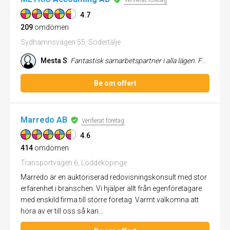
Verifierat företag
4.7
209
omdömen
Sydhamnsvägen 55, Södertälje
Mesta S
:
Fantastisk samarbetspartner i alla lägen. Familjär atmosfär. Mycket nöjd med företaget samt dess kultur.
Be om offert
Marredo AB
Verifierat företag
4.6
414
omdömen
Transportvägen 6, Löddeköpinge
Marredo är en auktoriserad redovisningskonsult med stor
erfarenhet i branschen. Vi hjälper allt från egenföretagare
med enskild firma till större företag. Varmt välkomna att
höra av er till oss så kan...