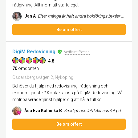
rådgivning. Allt inom att starta eget!
Jan A
:
Efter många år haft andra bokförings byråer under ett par olika år har det bara varit trassel och inga riktigt som man ö...
Be om offert
DigiM Redovisning
Verifierat företag
4.8
70
omdömen
Oscarsbergsvägen 2, Nyköping
Behöver du hjälp med redovisning, rådgivning och
ekonomitjänster? Kontakta oss på DigiM Redovisning. Vår
molnbaserade tjänst hjälper dig att hålla full koll.
Åsa Eva Kathinka B
:
Smidigt och lätt! Allt samlat på ett ställe.
Be om offert