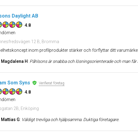
sons Daylight AB
4.8
dömen
nnesfredsvägen 12 B, Bromma
helhetskoncept inom profilprodukter stärker och förflyttar ditt varumärke
Magdalena H
:
Påhlsons är snabba och lösningsorienterade och man får alltid ett varmt bem
am Som Syns
Verifierat företag
4.8
dömen
sgatan 2B, Enköping
Mattias G
:
Väldigt trevliga och hjälpsamma. Duktiga företagare.