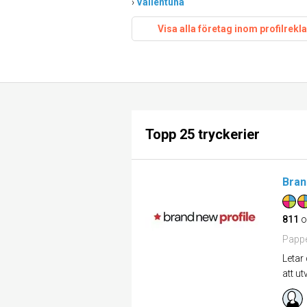
›
Vallentuna
Visa alla företag inom profilrekl
Topp 25 tryckerier
Bran
811
o
Pappe
Letar
att u