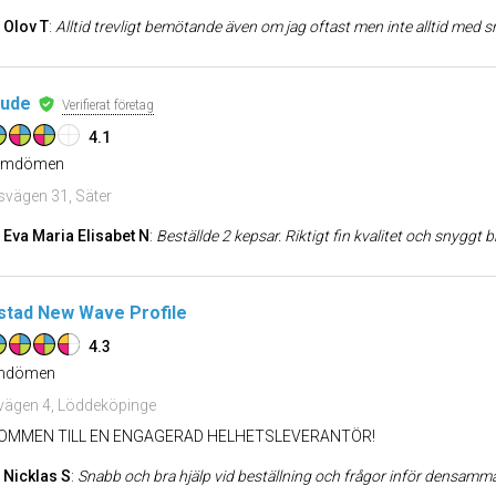
Olov T
:
Alltid trevligt bemötande även om jag oftast men inte alltid med små
tude
Verifierat företag
4.1
mdömen
vägen 31, Säter
Eva Maria Elisabet N
:
Beställde 2 kepsar. Riktigt fin kvalitet och snyggt broderiarbete. Bra 
stad New Wave Profile
4.3
dömen
lvägen 4, Löddeköpinge
OMMEN TILL EN ENGAGERAD HELHETSLEVERANTÖR!
Nicklas S
:
Snabb och bra hjälp vid beställning och frågor inför densamma