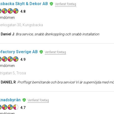
sbacka Skylt & Dekor AB
Verifierat företag
4.8
mdömen
erksgatan 30, Kungsbacka
Daniel J
:
Bra service, snabb återkoppling och snabb installation
factory Sverige AB
Verifierat företag
4.9
mdömen
trigatan 5, Trosa
DANIEL R
:
Proffsigt bemötande och bra service! Vi är supernöjda med mössorna och komm
nadsbyrån
Verifierat företag
4.7
mdömen