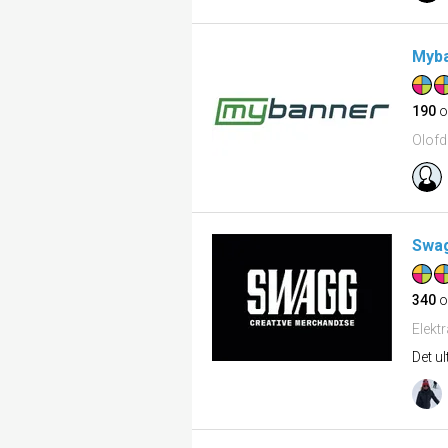
Myb
190
o
Olofd
Swa
340
o
Elekt
Det ul