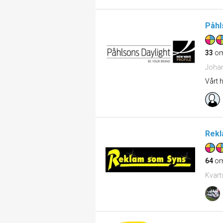
Påhl
33
om
Joha
Vårt 
Rekl
64
om
Kvart