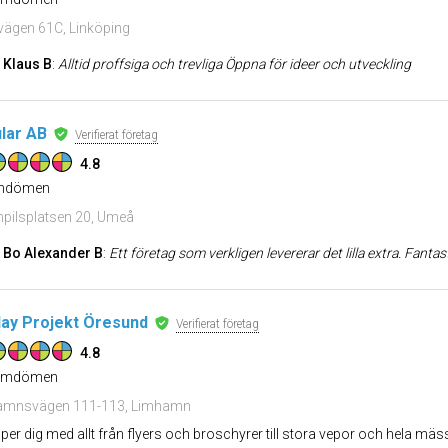
ägen 61C, Linköping
Klaus B
:
Alltid proffsiga och trevliga Öppna för ideer och utveckling
ilar AB
Verifierat företag
4.8
dömen
pilsplatsen 20, Umeå
Bo Alexander B
:
Ett företag som verkligen levererar det lilla extra. Fantastiskt bemötand
lay Projekt Öresund
Verifierat företag
4.8
mdömen
amnsvägen 111-113, Limhamn
älper dig med allt från flyers och broschyrer till stora vepor och hela 