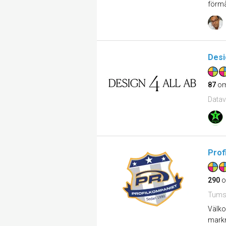
förmå
Desi
87
om
Datav
Prof
290
o
Tums
Välko
markn