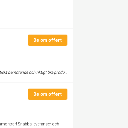
Be om offert
e och riktigt bra produkter. De är dessutom gry...
Be om offert
mässmontrar! Snabba leveranser och