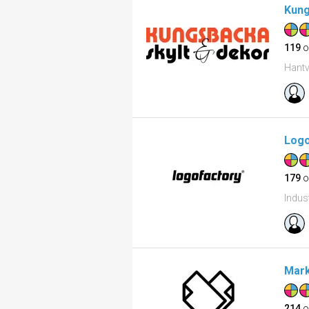
Kung
119
o
Hantv
Logo
179
o
Indus
Mark
214
o