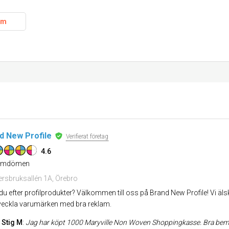
am
d New Profile
Verifierat företag
4.6
mdömen
rsbruksallén 1A, Örebro
 du efter profilprodukter? Välkommen till oss på Brand New Profile! Vi ä
tveckla varumärken med bra reklam.
Stig M
:
Jag har köpt 1000 Maryville Non Woven Shoppingkasse. Bra bemötande och fick sn