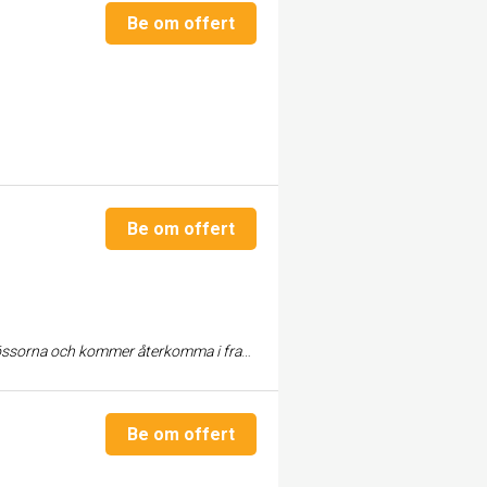
Be om offert
Be om offert
er återkomma i framtiden. Daniel DR Elteknik
Be om offert