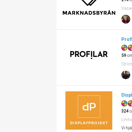
Vasav
Prof
59
om
Ström
Disp
324
o
Limh
Vi hj