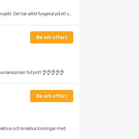
 alltid fungerat på ett utmärkt sätt. Samma...
Be om offert
umana priser full pott 👌👌👌👌👌
Be om offert
ffektiva och kreativa lösningar med