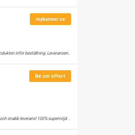
mybanner.se
 beställning. Leveransen kom snabbt och kva...
Be om offert
nabb leverans! 100% supernöjd med allt.