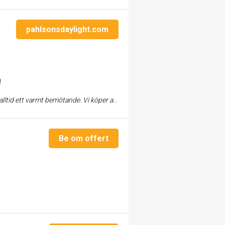
pahlsonsdaylight.com
!
ötande. Vi köper alla våra reklamartiklar frå...
Be om offert