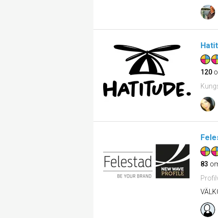
Hati
120
o
Kungs
Fele
83
om
Profi
VÄLK