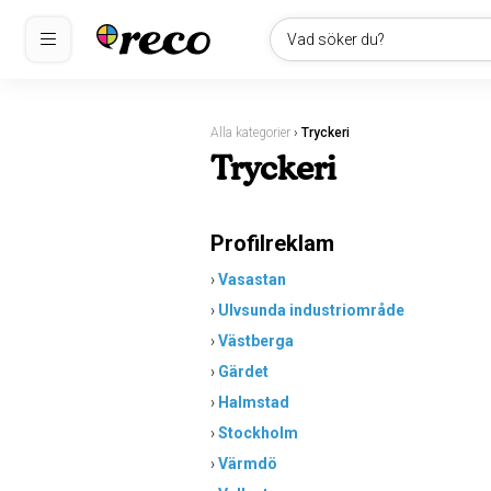
Vad söker du?
Alla kategorier
›
Tryckeri
Tryckeri
Profilreklam
›
Vasastan
›
Ulvsunda industriområde
›
Västberga
›
Gärdet
›
Halmstad
›
Stockholm
›
Värmdö