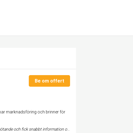
Be om offert
lskar marknadsföring och brinner för
abbt information och varuprov vilket gjord...