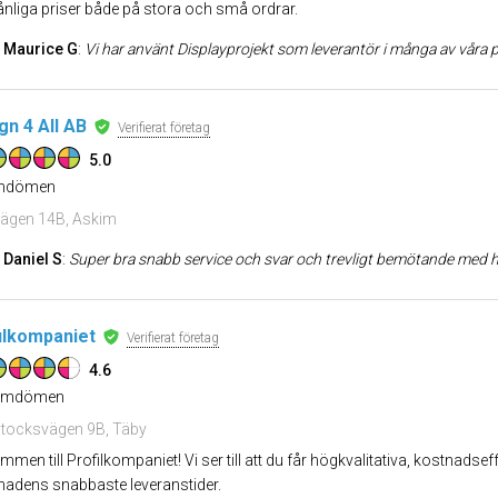
nliga priser både på stora och små ordrar.
Maurice G
:
Vi har använt Displayprojekt som leverantör i många av våra projekt. Det har
gn 4 All AB
Verifierat företag
5.0
dömen
ägen 14B, Askim
Daniel S
:
Super bra snabb service och svar och trevligt bemötande med h
ilkompaniet
Verifierat företag
4.6
mdömen
tocksvägen 9B, Täby
mmen till Profilkompaniet! Vi ser till att du får högkvalitativa, kostnadse
adens snabbaste leveranstider.