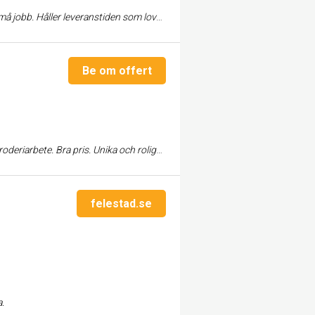
 jobb. Håller leveranstiden som lovat.
Be om offert
pris. Unika och roliga produkter. Fin kontakt då ...
felestad.se
.