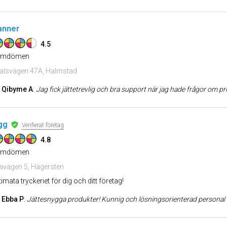
anner
4.5
mdömen
alsvägen 47A, Halmstad
Qibyme A
:
Jag fick jättetrevlig och bra support när jag hade frågor om produkten inför
gg
Verifierat företag
4.8
mdömen
ravägen 5, Hägersten
timata tryckeriet för dig och ditt företag!
Ebba P
:
Jättesnygga produkter! Kunnig och lösningsorienterad personal och s