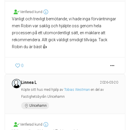
Verifierad kund
Vänligt och trevligt bemötande, vi hade inga förväntningar
men Robin var saklig och hjälpte oss genom hela
processen på ett utomordentligt sätt, en mäklare att
rekommendera. Allt gick väldigt smidigt tillväga. Tack
Robin du är bäst 👍
0
Linnea L
2026-03-20
Köpte sitt hus med hjälp av
Tobias Westman
en del av
Fastighetsbyrån Ulricehamn
Ulricehamn
Verifierad kund