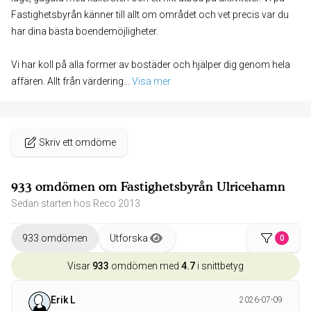
Fastighetsbyrån känner till allt om området och vet precis var du
har dina bästa boendemöjligheter.
Vi har koll på alla former av bostäder och hjälper dig genom hela
affären. Allt från värdering
... 
Visa mer
Skriv ett omdöme
933 omdömen om Fastighetsbyrån Ulricehamn
Sedan starten hos Reco 2013
933 omdömen
Utforska
0
Visar
933
omdömen med
4.7
i snittbetyg
Erik L
2026-07-09