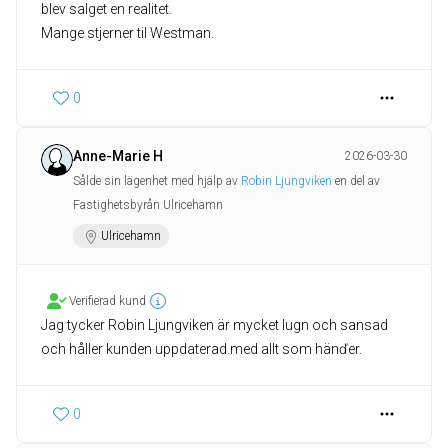
blev salget en realitet.
Mange stjerner til Westman.
0
Anne-Marie H
2026-03-30
Sålde sin lägenhet med hjälp av
Robin Ljungviken
en del av
Fastighetsbyrån Ulricehamn
Ulricehamn
Verifierad kund
Jag tycker Robin Ljungviken är mycket lugn och sansad
och håller kunden uppdaterad.med allt som hänďer.
0