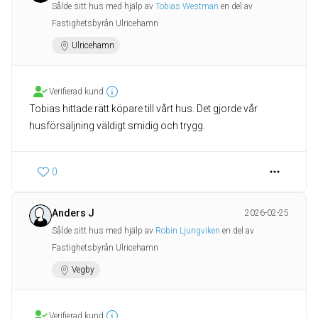
Sålde sitt hus med hjälp av
Tobias Westman
en del av
Fastighetsbyrån Ulricehamn
Ulricehamn
Verifierad kund
Tobias hittade rätt köpare till vårt hus. Det gjorde vår
husförsäljning väldigt smidig och trygg.
0
Anders J
2026-02-25
Sålde sitt hus med hjälp av
Robin Ljungviken
en del av
Fastighetsbyrån Ulricehamn
Vegby
Verifierad kund