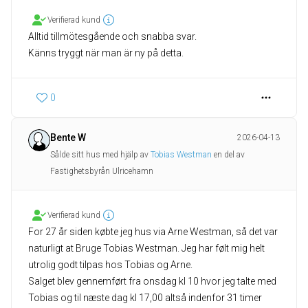
Verifierad kund
Alltid tillmötesgående och snabba svar.
Känns tryggt när man är ny på detta.
0
Bente W
2026-04-13
Sålde sitt hus med hjälp av
Tobias Westman
en del av
Fastighetsbyrån Ulricehamn
Verifierad kund
For 27 år siden købte jeg hus via Arne Westman, så det var
naturligt at Bruge Tobias Westman. Jeg har følt mig helt
utrolig godt tilpas hos Tobias og Arne.
Salget blev gennemført fra onsdag kl 10 hvor jeg talte med
Tobias og til næste dag kl 17,00 altså indenfor 31 timer