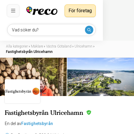
För företag
Vad söker du?
Alla kategorier
›
Mäklare
›
Västra Götaland
›
Ulricehamn
›
Fastighetsbyrån Ulricehamn
Fastighetsbyrån Ulricehamn
En del av
Fastighetsbyrån