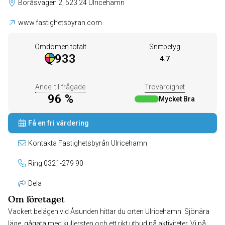
Boråsvägen 2, 523 24 Ulricehamn
www.fastighetsbyran.com
Omdömen totalt
Snittbetyg
933
4.7
Andel tillfrågade
Trovärdighet
96 %
Mycket Bra
Få en fri värdering
Kontakta Fastighetsbyrån Ulricehamn
Ring 0321-279 90
Dela
Om företaget
Vackert belägen vid Åsunden hittar du orten Ulricehamn. Sjönära
läge, gågata med kullersten och ett rikt utbud på aktiviteter. Vi på