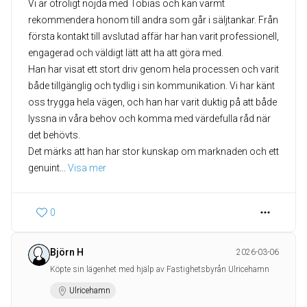
Vi är otroligt nöjda med Tobias och kan varmt
rekommendera honom till andra som går i säljtankar. Från
första kontakt till avslutad affär har han varit professionell,
engagerad och väldigt lätt att ha att göra med.
Han har visat ett stort driv genom hela processen och varit
både tillgänglig och tydlig i sin kommunikation. Vi har känt
oss trygga hela vägen, och han har varit duktig på att både
lyssna in våra behov och komma med värdefulla råd när
det behövts.
Det märks att han har stor kunskap om marknaden och ett
genuint
... 
Visa mer
0
Björn H
2026-03-06
Köpte sin lägenhet med hjälp av Fastighetsbyrån Ulricehamn
Ulricehamn