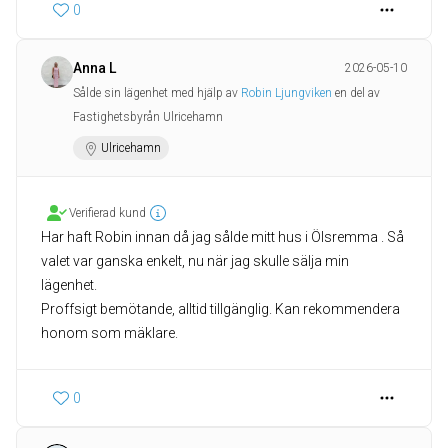
0
Anna L
2026-05-10
Sålde sin lägenhet med hjälp av
Robin Ljungviken
en del av
Fastighetsbyrån Ulricehamn
Ulricehamn
Verifierad kund
Har haft Robin innan då jag sålde mitt hus i Ölsremma . Så
valet var ganska enkelt, nu när jag skulle sälja min
lägenhet.
Proffsigt bemötande, alltid tillgänglig. Kan rekommendera
honom som mäklare.
0