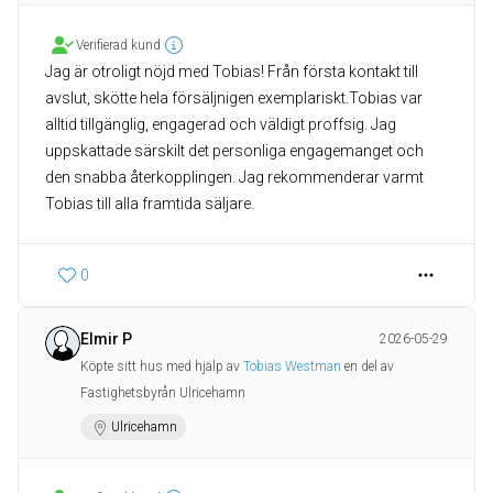
Verifierad kund
Jag är otroligt nöjd med Tobias! Från första kontakt till
avslut, skötte hela försäljnigen exemplariskt.Tobias var
alltid tillgänglig, engagerad och väldigt proffsig. Jag
uppskattade särskilt det personliga engagemanget och
den snabba återkopplingen. Jag rekommenderar varmt
Tobias till alla framtida säljare.
0
Elmir P
2026-05-29
Köpte sitt hus med hjälp av
Tobias Westman
en del av
Fastighetsbyrån Ulricehamn
Ulricehamn