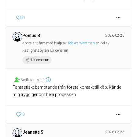
0
Pontus B
2026-02-25
Köpte sitt hus med hjälp av
Tobias Westman
en del av
Fastighetsbyrån Ulricehamn
Ulricehamn
Verifierad kund
Fantastiskt bemötande från första kontakt till köp. Kände
mig trygg genom hela processen
0
Jeanette S
2026-02-25