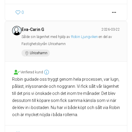
0
Eva-Carin G
2026-03-22
Sålde sin lägenhet med hjälp av
Robin Ljungviken
en del av
Fastighetsbyrån Ulricehamn
Ulricehamn
Verifierad kund
Robin guidade oss tryggt genom hela processen, var lugn,
påläst, inlyssnande och noggrann. Vi fick sålt vår lägenhet
till det pris vi önskade och det inom tre månader. Det blev
dessutom till köpare som fick samma känsla som vi när
de klev in i bostaden. Nu har vi både köpt och sålt via Robin