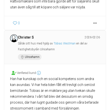
Rättvismäklare som inte bara gjorde allt för säljarens skull
utan även såg till att köpare och säljare var nöjda.
0
Christer S
2026-02-26
Sålde sitt hus med hjälp av
Tobias Westman
en del av
Fastighetsbyrån Ulricehamn
Ulricehamn
Verifierad kund
Han har kunskap och en social kompetens som andra
kan avundas. Vi har hela tiden fått ett trevligt och seriöst
bemötande. Tobias är en mäklare jag utan tvekan skulle
rekommendera. I vårt fall blev det dessutom en smidig
process, där han lugnt guidade oss genom våra befarade
stressmoment i samband med försäljningen.