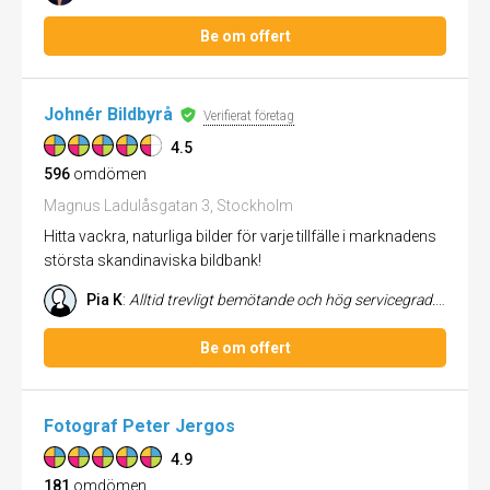
Be om offert
Johnér Bildbyrå
Verifierat företag
4.5
596
omdömen
Magnus Ladulåsgatan 3, Stockholm
Hitta vackra, naturliga bilder för varje tillfälle i marknadens
största skandinaviska bildbank!
Pia K
:
Alltid trevligt bemötande och hög servicegrad. Har aldrig upplevt fel eller problem. Tydlig hemsida. Brett urval svensk...
Be om offert
Fotograf Peter Jergos
4.9
181
omdömen