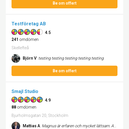
Be om offert
Testföretag AB
4.5
241
omdömen
Skellefteå
Björn V
:
testing testing testing testing testing
Be om offert
Smajl Studio
4.9
88
omdömen
Bjurholmsgatan 20, Stockholm
Mattias A
:
Magnus är erfaren och mycket lättsam. Att bli fotad är för en oerfaren inte lätt och kan bli stelt men med Magnus blir d...