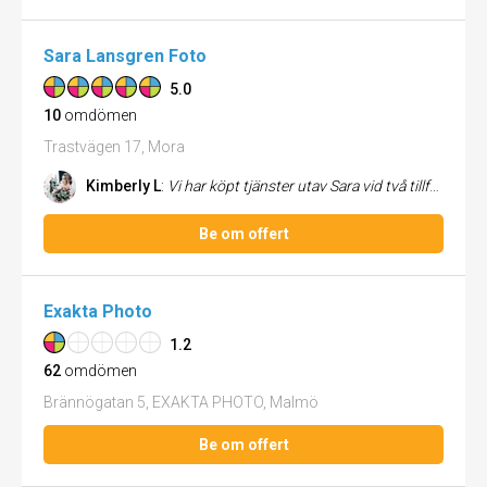
Sara Lansgren Foto
5.0
10
omdömen
Trastvägen 17, Mora
Kimberly L
:
Vi har köpt tjänster utav Sara vid två tillfällen. De första var vid en 1års fotografering på våran dotter. En så kallad...
Be om offert
Exakta Photo
1.2
62
omdömen
Brännögatan 5, EXAKTA PHOTO, Malmö
Be om offert