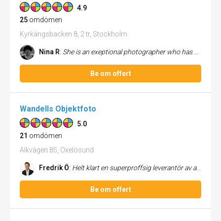
4.9
25
omdömen
Kyrkängsbacken 8, 2 tr, Stockholm
Nina R
:
She is an exeptional photographer who has a talent and ability to really see the people, she is portraying. She looks un...
Be om offert
Wandells Objektfoto
5.0
21
omdömen
Alkvägen 85, Oxelösund
Fredrik Ö
:
Helt klart en superproffsig leverantör av all form av digital media! Wandells har varit ansvariga för hela SoMe paketet ...
Be om offert