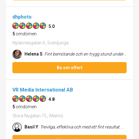
dhphoto
5.0
5
omdömen
Nylännesgatan 6, Svenljunga
Helena S
:
Fint bemötande och en trygg stund under fotograferingen både för mig och min dotter. Fick allt jag bad om och är väldigt...
Be om offert
VR Media International AB
4.8
5
omdömen
Stora Nygatan 75,, Malmö
Basil Y
:
Trevliga, effektiva och med ett fint resultat. Vi är väldigt nöjda! /Hörsalens Tandvård