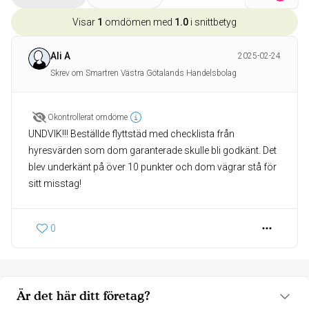
Visar
1
omdömen med
1.0
i snittbetyg
Ali A
2025-02-24
Skrev om Smartren Västra Götalands Handelsbolag
Okontrollerat omdöme
UNDVIK!!! Beställde flyttstäd med checklista från
hyresvärden som dom garanterade skulle bli godkänt. Det
blev underkänt på över 10 punkter och dom vägrar stå för
sitt misstag!
0
Är det här ditt företag?