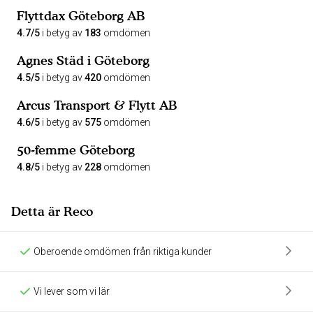
Flyttdax Göteborg AB
4.7/5
i betyg av
183
omdömen
Agnes Städ i Göteborg
4.5/5
i betyg av
420
omdömen
Arcus Transport & Flytt AB
4.6/5
i betyg av
575
omdömen
50-femme Göteborg
4.8/5
i betyg av
228
omdömen
Detta är Reco
Oberoende omdömen från riktiga kunder
Vi lever som vi lär