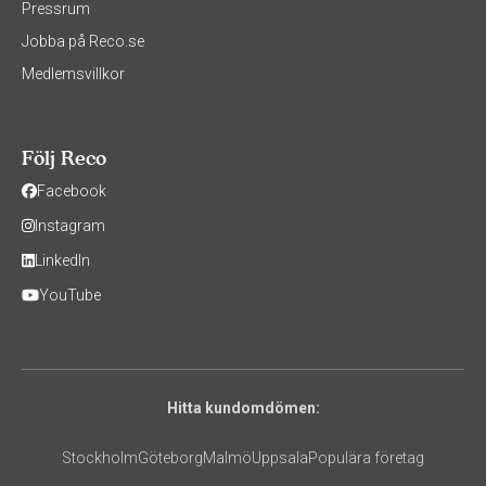
Pressrum
Jobba på Reco.se
Medlemsvillkor
Följ Reco
Facebook
Instagram
LinkedIn
YouTube
Hitta kundomdömen:
Stockholm
Göteborg
Malmö
Uppsala
Populära företag