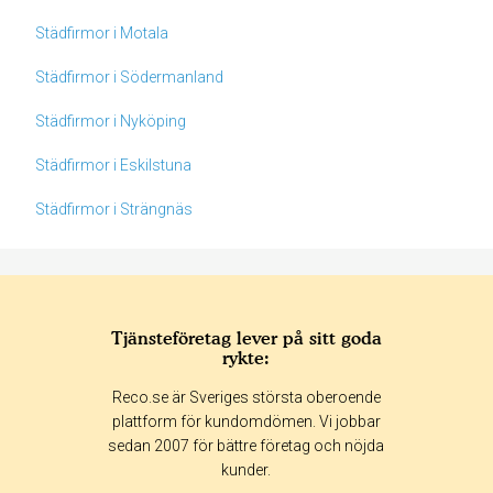
Städfirmor i Motala
Städfirmor i Södermanland
Städfirmor i Nyköping
Städfirmor i Eskilstuna
Städfirmor i Strängnäs
Tjänsteföretag lever på sitt goda
rykte:
Betyg & tidpunkt:
Reco.se är Sveriges största oberoende
Alla
365 dagar
90 dagar
30 dagar
plattform för kundomdömen. Vi jobbar
sedan 2007 för bättre företag och nöjda
0%
kunder.
0%