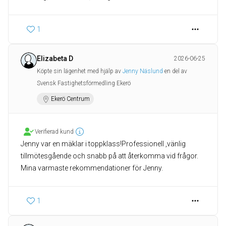
1
Elizabeta D
2026-06-25
Köpte sin lägenhet med hjälp av
Jenny Näslund
en del av
Svensk Fastighetsförmedling Ekerö
Ekerö Centrum
Verifierad kund
Jenny var en mäklar i toppklass!Professionell ,vänlig
tillmötesgående och snabb på att återkomma vid frågor.
Mina varmaste rekommendationer för Jenny.
1