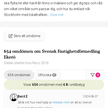
ska flytta hit eller härifrån finns vi mäklare och ger dig tips och råd
om vilket område som passar dig, och hur du enklast når
Stockholm med lokaltrafiken
... 
Visa mer
Skriv ett omdöme
654 omdömen om Svensk Fastighetsförmedling
Ekerö
Sedan starten hos Reco 2016
654 omdömen
Utforska
0
Visar
654
omdömen med
4.8
i snittbetyg
Berit E
2026-08-07
Sålde sitt hus med hjälp av
Mikaela Holm
en del av Svensk