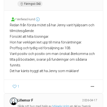
Färingsö Skå
Verifierad kund
Redan från första mötet så har Jenny varit hjälpsam och
tillmötesgående.
Försökt att hitta lösningar.
Hon har verkligen levt upp till mina förväntningar.
Proffsig och tydlig vid försäljning av 10B.
Varit positiv och positiv om man önskat återkomma och
titta på bostaden, svarar på funderingar om sådana
funnits.
Det har känts tryggt att ha Jenny som mäklare!
1
Lillemor F
2026-04-17
Sålde sitt hus med hjälp av
Mikaela Holm
en del av Svensk