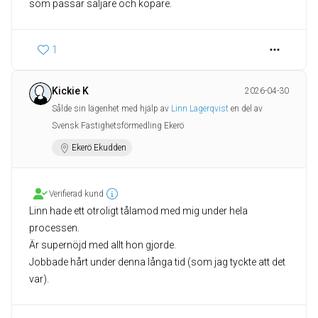
som passar säljare och köpare.
1
Kickie K
2026-04-30
Sålde sin lägenhet med hjälp av
Linn Lagerqvist
en del av
Svensk Fastighetsförmedling Ekerö
Ekerö Ekudden
Verifierad kund
Linn hade ett otroligt tålamod med mig under hela
processen.
Är supernöjd med allt hon gjorde.
Jobbade hårt under denna långa tid (som jag tyckte att det
var).