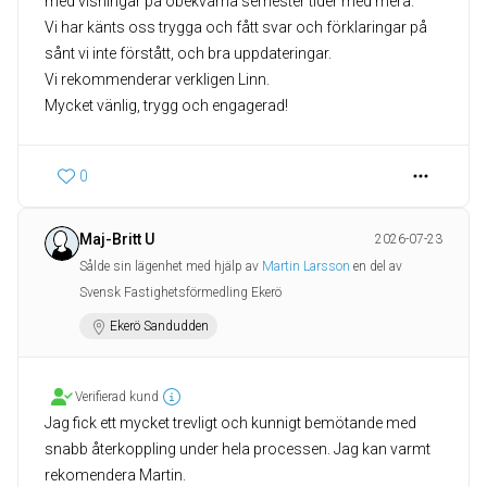
med visningar på obekväma semester tider med mera.
Vi har känts oss trygga och fått svar och förklaringar på
sånt vi inte förstått, och bra uppdateringar.
Vi rekommenderar verkligen Linn.
Mycket vänlig, trygg och engagerad!
0
Maj-Britt U
2026-07-23
Sålde sin lägenhet med hjälp av
Martin Larsson
en del av
Svensk Fastighetsförmedling Ekerö
Ekerö Sandudden
Verifierad kund
Jag fick ett mycket trevligt och kunnigt bemötande med
snabb återkoppling under hela processen. Jag kan varmt
rekomendera Martin.