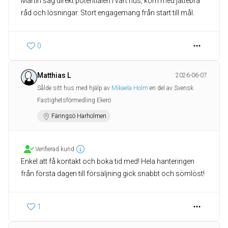
Martin såg direkt potentialen i vårt hus, kom med jättebra
råd och lösningar. Stort engagemang från start till mål.
0
Matthias L
2026-06-07
Sålde sitt hus med hjälp av
Mikaela Holm
en del av Svensk
Fastighetsförmedling Ekerö
Färingsö Harholmen
Verifierad kund
Enkel att få kontakt och boka tid med! Hela hanteringen
från första dagen till försäljning gick snabbt och sömlöst!
1