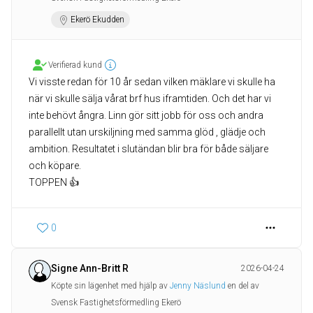
Ekerö Ekudden
Verifierad kund
Vi visste redan för 10 år sedan vilken mäklare vi skulle ha
när vi skulle sälja vårat brf hus iframtiden. Och det har vi
inte behövt ångra. Linn gör sitt jobb för oss och andra
parallellt utan urskiljning med samma glöd , glädje och
ambition. Resultatet i slutändan blir bra för både säljare
och köpare.
TOPPEN 👍
0
Signe Ann-Britt R
2026-04-24
Köpte sin lägenhet med hjälp av
Jenny Näslund
en del av
Svensk Fastighetsförmedling Ekerö