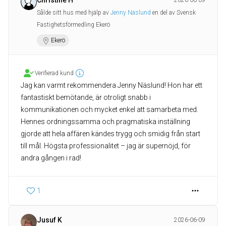
Christine H
2026-06-09
Sålde sitt hus med hjälp av
Jenny Näslund
en del av Svensk
Fastighetsförmedling Ekerö
Ekerö
Verifierad kund
Jag kan varmt rekommendera Jenny Näslund! Hon har ett
fantastiskt bemötande, är otroligt snabb i
kommunikationen och mycket enkel att samarbeta med.
Hennes ordningssamma och pragmatiska inställning
gjorde att hela affären kändes trygg och smidig från start
till mål. Högsta professionalitet – jag är supernöjd, för
andra gången i rad!
1
Jusuf K
2026-06-09