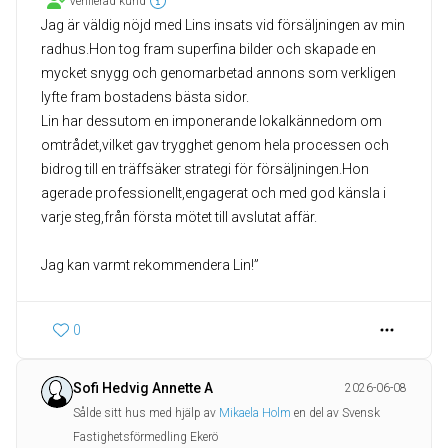
Verifierad kund
Jag är väldig nöjd med Lins insats vid försäljningen av min
radhus.Hon tog fram superfina bilder och skapade en
mycket snygg och genomarbetad annons som verkligen
lyfte fram bostadens bästa sidor.
Lin har dessutom en imponerande lokalkännedom om
omtrådet,vilket gav trygghet genom hela processen och
bidrog till en träffsäker strategi för försäljningen.Hon
agerade professionellt,engagerat och med god känsla i
varje steg,från första mötet till avslutat affär.
Jag kan varmt rekommendera Lin!”
0
Sofi Hedvig Annette A
2026-06-08
Sålde sitt hus med hjälp av
Mikaela Holm
en del av Svensk
Fastighetsförmedling Ekerö