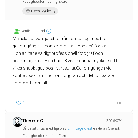
Fastighetsförmedling Ekerö
Ekerö Nyckelby
Verifierad kund
Mikaela har varit jättebra från första dag med bra
genomgång hur hon kommer att jobba på för sätt.
Hon anlitade väldigt professionell fotograf och
besiktningsman.Hon hade 3 visningar på mycket kort tid
vilket snabbt gav positivt resultat.Genomgången vid
kontraktsskrivningen var noggran och det tog bara en
1
Therese C
2026-07-11
Sålde sitt hus med hjälp av
Linn Lagerqvist
en del av Svensk
Fastighetsförmedling Ekerö