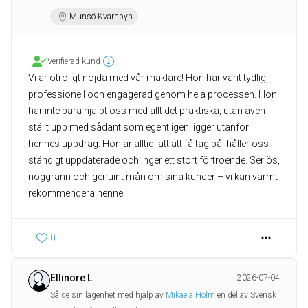
Munsö Kvarnbyn
Verifierad kund
Vi är otroligt nöjda med vår mäklare! Hon har varit tydlig,
professionell och engagerad genom hela processen. Hon
har inte bara hjälpt oss med allt det praktiska, utan även
ställt upp med sådant som egentligen ligger utanför
hennes uppdrag. Hon är alltid lätt att få tag på, håller oss
ständigt uppdaterade och inger ett stort förtroende. Seriös,
noggrann och genuint mån om sina kunder – vi kan varmt
rekommendera henne!
0
Ellinore L
2026-07-04
Sålde sin lägenhet med hjälp av
Mikaela Holm
en del av Svensk