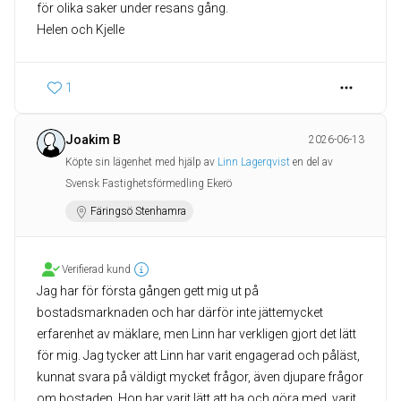
för olika saker under resans gång.
Helen och Kjelle
1
Joakim B
2026-06-13
Köpte sin lägenhet med hjälp av
Linn Lagerqvist
en del av
Svensk Fastighetsförmedling Ekerö
Färingsö Stenhamra
Verifierad kund
Jag har för första gången gett mig ut på
bostadsmarknaden och har därför inte jättemycket
erfarenhet av mäklare, men Linn har verkligen gjort det lätt
för mig. Jag tycker att Linn har varit engagerad och påläst,
kunnat svara på väldigt mycket frågor, även djupare frågor
om bostaden. Hon har varit lätt att ha och göra med, varit