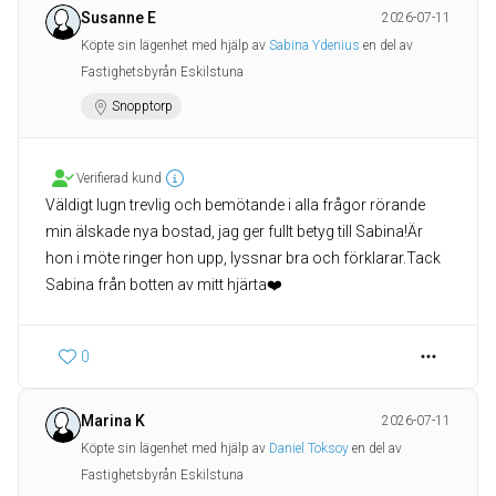
Susanne E
2026-07-11
Köpte sin lägenhet med hjälp av
Sabina Ydenius
en del av
Fastighetsbyrån Eskilstuna
Snopptorp
Verifierad kund
Väldigt lugn trevlig och bemötande i alla frågor rörande
min älskade nya bostad, jag ger fullt betyg till Sabina!Är
hon i möte ringer hon upp, lyssnar bra och förklarar.Tack
Sabina från botten av mitt hjärta❤️
0
Marina K
2026-07-11
Köpte sin lägenhet med hjälp av
Daniel Toksoy
en del av
Fastighetsbyrån Eskilstuna