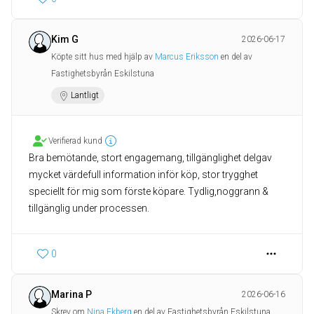
Kim G
2026-06-17
Köpte sitt hus med hjälp av
Marcus Eriksson
en del av
Fastighetsbyrån Eskilstuna
Lantligt
Verifierad kund
Bra bemötande, stort engagemang, tillgänglighet delgav
mycket värdefull information inför köp, stor trygghet
speciellt för mig som förste köpare. Tydlig,noggrann &
0
Marina P
2026-06-16
Skrev om
Nina Ekberg
en del av Fastighetsbyrån Eskilstuna