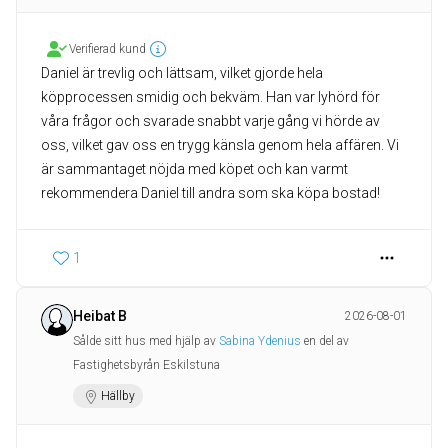
Verifierad kund
Daniel är trevlig och lättsam, vilket gjorde hela
köpprocessen smidig och bekväm. Han var lyhörd för
våra frågor och svarade snabbt varje gång vi hörde av
oss, vilket gav oss en trygg känsla genom hela affären. Vi
är sammantaget nöjda med köpet och kan varmt
rekommendera Daniel till andra som ska köpa bostad!
1
Heibat B
2026-08-01
Sålde sitt hus med hjälp av
Sabina Ydenius
en del av
Fastighetsbyrån Eskilstuna
Hällby