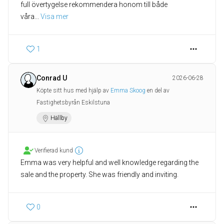
full övertygelse rekommendera honom till både
våra
... 
Visa mer
1
Conrad U
2026-06-28
Köpte sitt hus med hjälp av
Emma Skoog
en del av
Fastighetsbyrån Eskilstuna
Hällby
Verifierad kund
Emma was very helpful and well knowledge regarding the
sale and the property. She was friendly and inviting.
0