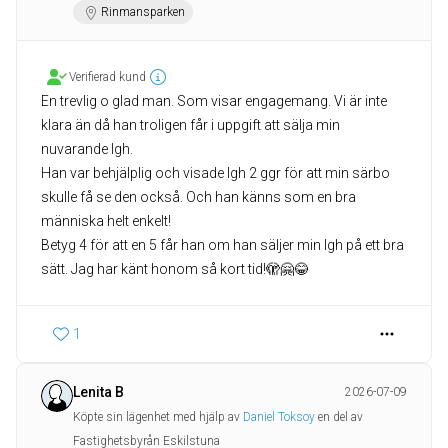
Rinmansparken
Verifierad kund
En trevlig o glad man. Som visar engagemang. Vi är inte
klara än då han troligen får i uppgift att sälja min
nuvarande lgh.
Han var behjälplig och visade lgh 2 ggr för att min särbo
skulle få se den också. Och han känns som en bra
människa helt enkelt!
Betyg 4 för att en 5 får han om han säljer min lgh på ett bra
sätt. Jag har känt honom så kort tid!🫣🤗😂
1
Lenita B
2026-07-09
Köpte sin lägenhet med hjälp av
Daniel Toksoy
en del av
Fastighetsbyrån Eskilstuna