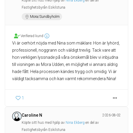
Köpte sitt hus med hjälp av
Nina Ekberg
en del av
Fastighetsbyrån Eskilstuna
Mora/Sundbyholm
Verifierad kund
Vi är oerhört nöjda med Nina som mäklare. Hon är lyhörd,
professionell, noggrann och väldigt trevlig. Tack vare att
hon verkligen lyssnade på våra önskemål blev vi inbjudna
till visningen av Mora Udden, en möjlighet vi annars aldrig
hade fått. Hela processen kändes trygg och smidig. Vi är
väldigt tacksamma och kan varmt rekommendera Nina!
1
Caroline N
2026-08-02
Köpte sitt hus med hjälp av
Nina Ekberg
en del av
Fastighetsbyrån Eskilstuna