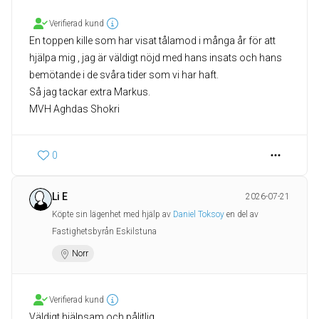
Verifierad kund
En toppen kille som har visat tålamod i många år för att
hjälpa mig , jag är väldigt nöjd med hans insats och hans
bemötande i de svåra tider som vi har haft.
Så jag tackar extra Markus.
MVH Aghdas Shokri
0
Li E
2026-07-21
Köpte sin lägenhet med hjälp av
Daniel Toksoy
en del av
Fastighetsbyrån Eskilstuna
Norr
Verifierad kund
Väldigt hjälpsam och pålitlig.