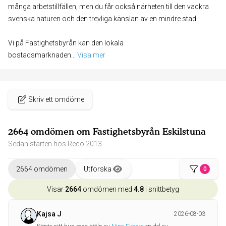
många arbetstillfällen, men du får också närheten till den vackra
svenska naturen och den trevliga känslan av en mindre stad.
Vi på Fastighetsbyrån kan den lokala
bostadsmarknaden
... 
Visa mer
Skriv ett omdöme
2664 omdömen om Fastighetsbyrån Eskilstuna
Sedan starten hos Reco 2013
2664 omdömen
Utforska
0
Visar
2664
omdömen med
4.8
i snittbetyg
Kajsa J
2026-08-03