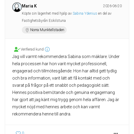
Maria K
2026-06-20
Köpte sin lägenhet med hjälp av
Sabina Ydenius
en del av
Fastighetsbyrån Eskilstuna
Norra Munktellstaden
Verifierad kund
Jag vill varmt rekommendera Sabina som mäklare. Under
hela processen har hon varit mycket professionell,
engagerad och tillmötesgående. Hon har alltid gett tydlig
och bra information, varit lätt att få kontakt med och
svarat på frågor på ett snabbt och pedagogiskt sätt.
Hennes positiva bemötande och genuina engagemang
har gjort att jag känt mig trygg genom hela affären. Jag är
mycket nöjd med hennes arbete och kan varmt
rekommendera henne till andra.
0