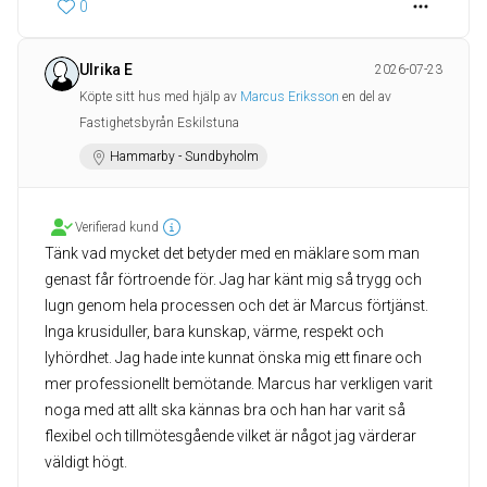
0
Ulrika E
2026-07-23
Köpte sitt hus med hjälp av
Marcus Eriksson
en del av
Fastighetsbyrån Eskilstuna
Hammarby - Sundbyholm
Verifierad kund
Tänk vad mycket det betyder med en mäklare som man
genast får förtroende för. Jag har känt mig så trygg och
lugn genom hela processen och det är Marcus förtjänst.
Inga krusiduller, bara kunskap, värme, respekt och
lyhördhet. Jag hade inte kunnat önska mig ett finare och
mer professionellt bemötande. Marcus har verkligen varit
noga med att allt ska kännas bra och han har varit så
flexibel och tillmötesgående vilket är något jag värderar
väldigt högt.