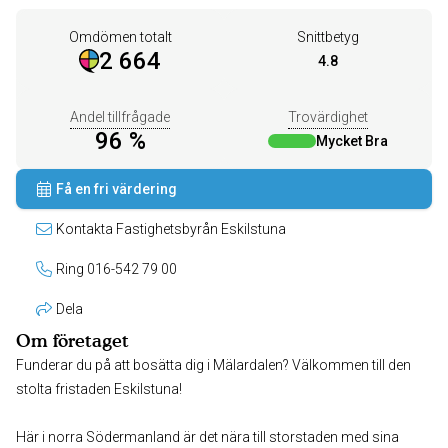
Omdömen totalt
Snittbetyg
2 664
4.8
Andel tillfrågade
Trovärdighet
96 %
Mycket Bra
Få en fri värdering
Kontakta Fastighetsbyrån Eskilstuna
Ring 016-542 79 00
Dela
Om företaget
Funderar du på att bosätta dig i Mälardalen? Välkommen till den
stolta fristaden Eskilstuna!
Här i norra Södermanland är det nära till storstaden med sina