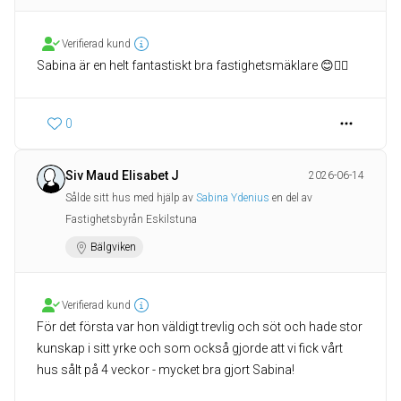
Verifierad kund
Sabina är en helt fantastiskt bra fastighetsmäklare 😊👍🏻
0
Siv Maud Elisabet J
2026-06-14
Sålde sitt hus med hjälp av
Sabina Ydenius
en del av
Fastighetsbyrån Eskilstuna
Bälgviken
Verifierad kund
För det första var hon väldigt trevlig och söt och hade stor
kunskap i sitt yrke och som också gjorde att vi fick vårt
hus sålt på 4 veckor - mycket bra gjort Sabina!