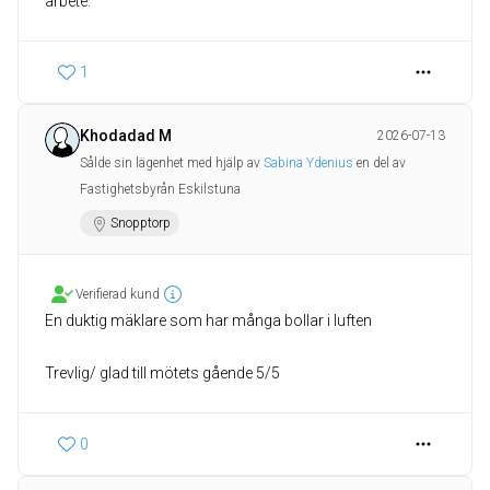
arbete.
1
Khodadad M
2026-07-13
Sålde sin lägenhet med hjälp av
Sabina Ydenius
en del av
Fastighetsbyrån Eskilstuna
Snopptorp
Verifierad kund
En duktig mäklare som har många bollar i luften
Trevlig/ glad till mötets gående 5/5
0