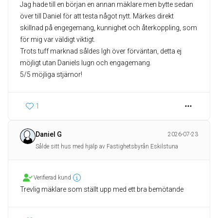
Jag hade till en början en annan mäklare men bytte sedan
över till Daniel för att testa något nytt. Märkes direkt
skillnad på engegemang, kunnighet och återkoppling, som
för mig var väldigt viktigt.
Trots tuff marknad såldes lgh över förväntan, detta ej
möjligt utan Daniels lugn och engagemang.
5/5 möjliga stjärnor!
1
Daniel G
2026-07-23
Sålde sitt hus med hjälp av Fastighetsbyrån Eskilstuna
Verifierad kund
Trevlig mäklare som ställt upp med ett bra bemötande