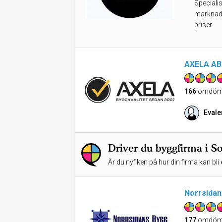
Speciali
marknaden
priser.
AXELA AB
166
omdöm
Evale
Driver du byggfirma i S
Är du nyfiken på hur din firma kan bli 
Norrsidan
177
omdöm