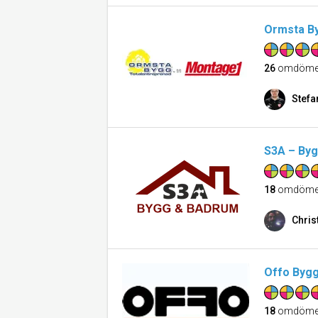
Ormsta B
26
omdöme
Stefa
S3A – By
18
omdöme
Chris
Offo Byg
18
omdöme