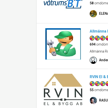
58
omdöme
ELEN
Allmänna 
694
omdöm
Allmänna Rö
Ande
RVIN El &
55
omdöme
RASU