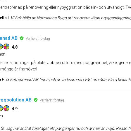
alentreprenad på renovering eller nybyggnation både in- och utvändigt. Tveka
lla I
:
Vi fick hjälp av Norrsidans Bygg att renovera våran brygganläggning. Vi uppskattade att dom kom snabbt eftersom det var l
renad AB
Verifierat företag
4.8
en
eciella lösningar på plats! Jobben utförs med noggrannhet, vilket genere
g många år framöver!
 F
:
i3 Entreprenad AB finns och är verksamma i vårt område. Flera bekanta och vänner hade tidigare anlitat deras tjänster och rekommenderat dem till oss när vi ville bygga om vår stora balkong. När vi hade bestämt oss för alla detaljer och en tidsplan gjorde de ett anmärkningsvärt bra jobb, inklusiv
ggsolution AB
Verifierat företag
4.9
n
 S
:
Jag har anlitat företaget ett par gånger nu och är mer än nöjd. Redan från första mötet kändes de otroligt seriösa och lyhörda för mina önskemål. Det jag uppskattade mest var deras kommunikation; jag fick löpande uppdateringar och tidsplanen hölls till punkt och pricka. Hantverkarna är noggranna, håller ordning på