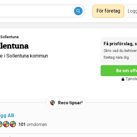
För företag
Logg
›
Sollentuna
llentuna
Få prisförslag, 
Skriv vad du behöver 
 i Sollentuna kommun
företag nära dig.
Be om off
Tjänste
Reco tipsar!
gg AB
101
omdömen