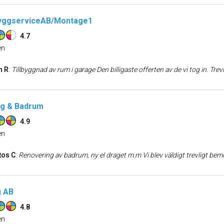
yggserviceAB/Montage1
4.7
n
n R
:
Tillbyggnad av rum i garage Den billigaste offerten av de vi tog in. Trevligt bemötande av arbetsledare! Körde igång på utsatt tid, blev klara i stort när de sagt från början. Gjorde även några saker som ej fanns i offerten utan att ta ext
gg & Badrum
4.9
n
tos C
:
Renovering av badrum, ny el draget m.m Vi blev väldigt trevligt bemötande och vi är väldigt nöj
g AB
4.8
n