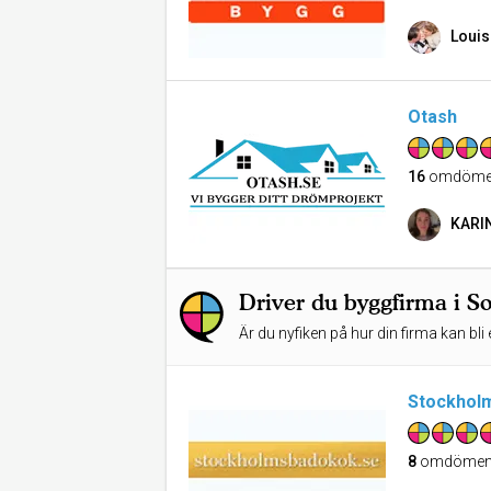
Louis
Otash
16
omdöme
KARI
Driver du byggfirma i S
Är du nyfiken på hur din firma kan bli 
Stockhol
8
omdöme