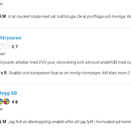
n
A M
:
Vi är mycket nöjda med vår tvättstuga. De är proffsiga och trevliga.
Rörjouren
3.7
en
rjouren arbetar med VVS-jour, renovering och service/underhåll med öve
rs R
:
Snabbt och kompetent fixat av en trevlig rörmokare. Allt klart inom 2 timmar från vårt nödrop lördag k
 Bygg AB
4.8
n
L M
:
Jag fick en återkoppling snabbt efter att jag fyllt i formuläret på hemsidan. Han som ringde kändes flexibel med tiderna och när han väl kom hem för att installera gick d