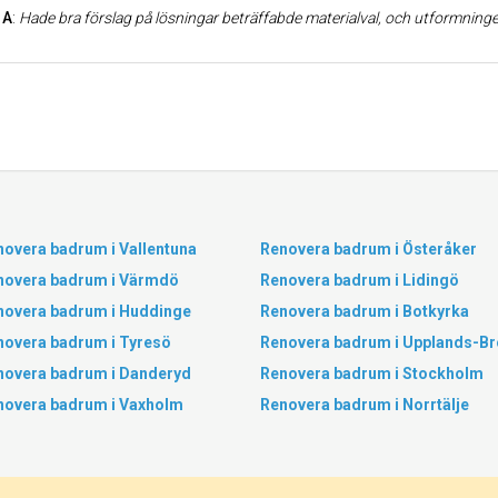
 A
:
Hade bra förslag på lösningar beträffabde materialval, och utformningen av ombyggnaden. Är felxibla att ha att göra med när förändringar krävs un
novera badrum i Vallentuna
Renovera badrum i Österåker
novera badrum i Värmdö
Renovera badrum i Lidingö
novera badrum i Huddinge
Renovera badrum i Botkyrka
novera badrum i Tyresö
Renovera badrum i Upplands-Br
novera badrum i Danderyd
Renovera badrum i Stockholm
novera badrum i Vaxholm
Renovera badrum i Norrtälje