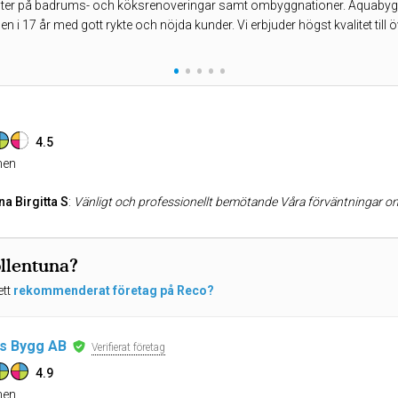
ster på badrums- och köksrenoveringar samt ombyggnationer. Aquabygg
 i 17 år med gott rykte och nöjda kunder. Vi erbjuder högst kvalitet till
•
•
•
•
•
4.5
en
na Birgitta S
:
Vänligt och professionellt bemötande Våra förväntningar om ett snabbt och kunnigt handläggande uppf
ollentuna?
ett
rekommenderat företag på Reco?
s Bygg AB
Verifierat företag
4.9
en