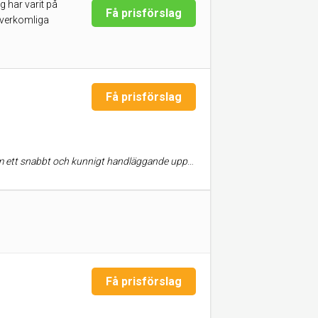
 har varit på
Få prisförslag
 överkomliga
Få prisförslag
ylldes. I ett försäkringsärende kantat av strul mötte vi äntligen proffs!
Få prisförslag