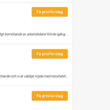
Få prisförslag
ra betalt för det, bland annat mera isolering i golvet för att de tyckte de blev bättre = seriöst! Mycket nöjda! Kan absolut rekommendera Ormsta bygg.
Få prisförslag
da med resultatet. Vi kommer definitivt anlita byggfirman igen.
Få prisförslag