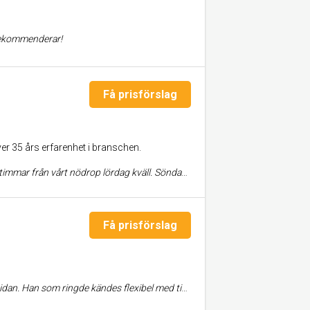
 Rekommenderar!
Få prisförslag
r 35 års erfarenhet i branschen.
väll. Söndag morgon kunde vi tryggt åka på sportlov med barnbarn.
Få prisförslag
et fort och lätt. Vi är supernöjda med resultatet och kommer att anlita detta företag vid framtida uppdrag.