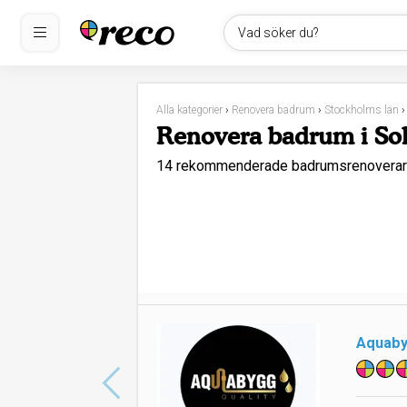
Vad söker du?
Alla kategorier
›
Renovera badrum
›
Stockholms län
Renovera badrum i So
14 rekommenderade badrumsrenoverare
Aquaby