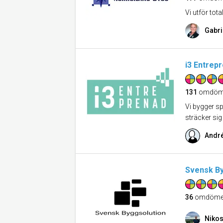
Vi utför tot
Gabrie
i3 Entrep
131
omdöm
Vi bygger sp
sträcker si
André
Svensk By
36
omdöme
Nikos