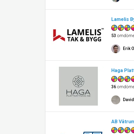
Lamelis 
53
omdöme
Erik 
Haga Plat
36
omdöme
David
AB Våtru