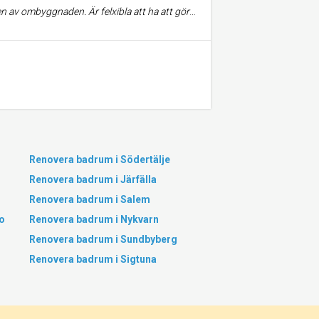
der projektets gång. Lätta att få tag på. Höll inte utlovade tider. Överlag är jag positiv.
Renovera badrum i Södertälje
Renovera badrum i Järfälla
Renovera badrum i Salem
o
Renovera badrum i Nykvarn
Renovera badrum i Sundbyberg
Renovera badrum i Sigtuna