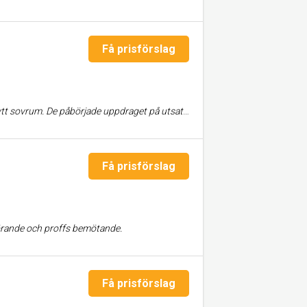
Få prisförslag
llägg från vårt håll. Vi var nöjda med resultatet och kommunikationen med dem, och rekommenderar de varmt.
Få prisförslag
förande och proffs bemötande.
Få prisförslag