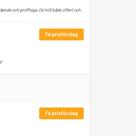
l både offert och tidsplan och vi är hemsk nöjda med resultatet.
Få prisförslag
s!
Få prisförslag