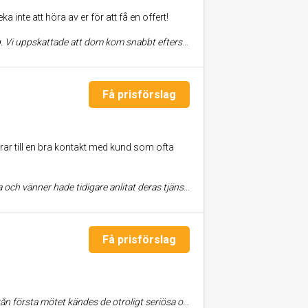
 inte att höra av er för att få en offert!
ågvatten. Arbetet utfördes snabbt och kändes professionellt. Vi är jättenöjda.
Få prisförslag
rar till en bra kontakt med kund som ofta
e att föreslå välkomna förbättringar av vår ursprungliga design. Arbetet levererades i tid och inom budget och vi hade en överlag mycket trevlig upplevelse. Vi rekommenderar dem starkt.
Få prisförslag
 arbetsplatsen och levererar ett resultat med extremt hög finish. Vill man ha ett tryggt byggföretag som kombinerar yrkesskicklighet med bra service kan jag varmt rekommendera Svensk Byggsolution!