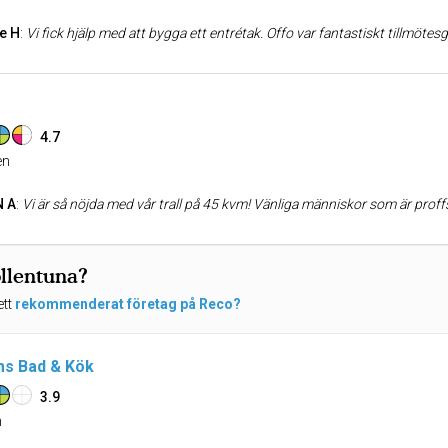
e H
:
Vi fick hjälp med att bygga ett entrétak. Offo var fantastiskt tillmötesgående och proffsiga. De höl
4.7
n
N A
:
Vi är så nöjda med vår trall på 45 kvm! Vänliga människor som är proff
ollentuna?
ett
rekommenderat företag på Reco?
ms Bad & Kök
3.9
n