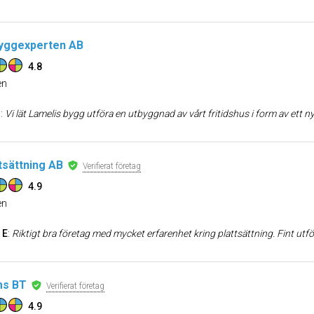
Byggexperten AB
4.8
n
O
:
Vi lät Lamelis bygg utföra en utbyggnad av vårt fritidshus i form av ett nytt sovrum. De påbörjade uppdraget på utsatt tid och blev klara i tid efter några justeringar och ti
tsättning AB
Verifierat företag
4.9
n
 E
:
Riktigt bra företag med mycket erfarenhet kring plattsättning. Fint ut
ms BT
Verifierat företag
4.9