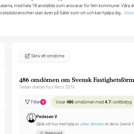
alarna, med hela 18 anställda som ansvarar för fem kommuner. Våra duk
ostadsbranschen utan även på Säter som ort och kan hjälpa dig
... 
Visa
Skriv ett omdöme
486 omdömen om Svensk Fastighetsförme
Sedan starten hos Reco 2016
Filter
Visar
486
omdömen med
4.7
i snittbetyg
0
Pedesen V
Sålde sitt hus med hjälp av
Johan Skinnars
en del av Svensk 
Stjärnsund