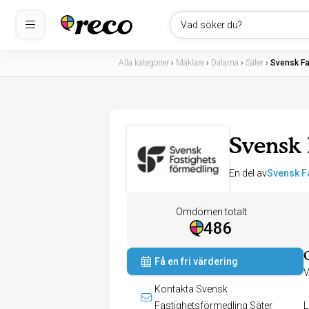
Vad söker du?
Alla kategorier
›
Mäklare
›
Dalarna
›
Säter
›
Svensk Fa
Svensk 
En del av
Svensk F
Omdömen totalt
486
Få en fri värdering
V
Kontakta Svensk
Fastighetsförmedling Säter
L