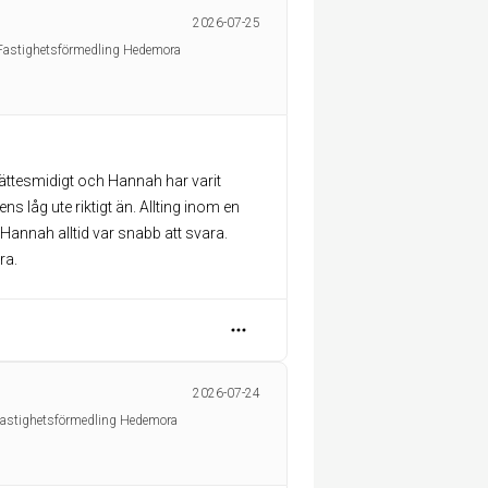
2026-07-25
 Fastighetsförmedling Hedemora
 jättesmidigt och Hannah har varit
ns låg ute riktigt än. Allting inom en
 Hannah alltid var snabb att svara.
ra.
2026-07-24
Fastighetsförmedling Hedemora