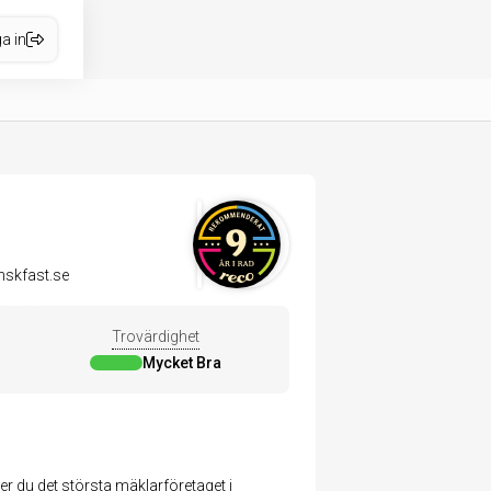
a in
skfast.se
Trovärdighet
Mycket Bra
r du det största mäklarföretaget i