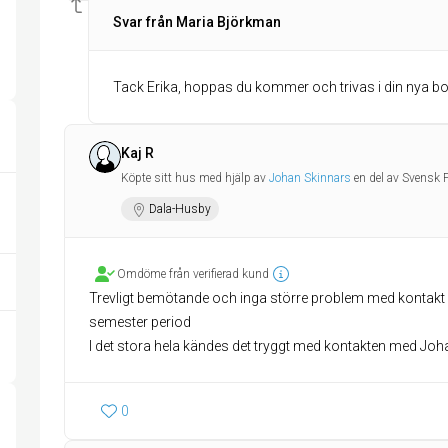
Svar från Maria Björkman
Tack Erika, hoppas du kommer och trivas i din nya bo
Kaj R
Köpte sitt hus med hjälp av
Johan Skinnars
en del av Svensk 
Dala-Husby
Omdöme från verifierad kund
Trevligt bemötande och inga större problem med kontakt o
semester period
I det stora hela kändes det tryggt med kontakten med Joh
0