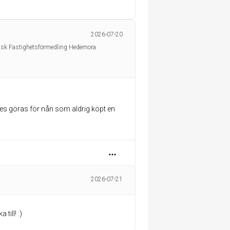
2026-07-20
nsk Fastighetsförmedling Hedemora
es göras för nån som aldrig köpt en
2026-07-21
till! :)