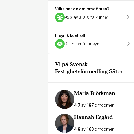
Vilka ber de om omdömen?
95% av alla sina kunder
Insyn & kontroll
Reco har full insyn
Vi på Svensk
Fastighetsförmedling Säter
Maria Björkman
4.7
av
187
omdömen
Hannah Esgård
4.8
av
160
omdömen