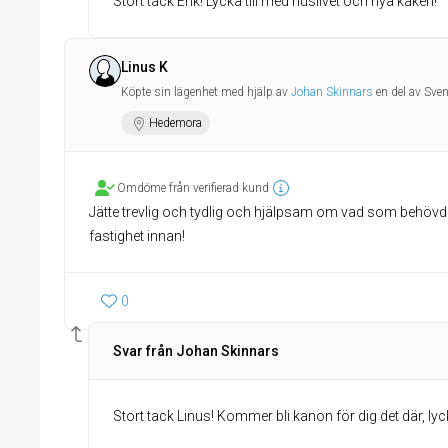
Stort tack Erik! Lycka till med huslivet och nya kåken!
Linus K
Köpte sin lägenhet med hjälp av
Johan Skinnars
en del av Sve
Hedemora
Omdöme från verifierad kund
Jätte trevlig och tydlig och hjälpsam om vad som behövd
fastighet innan!
0
Svar från Johan Skinnars
Stort tack Linus! Kommer bli kanon för dig det där, lycka 