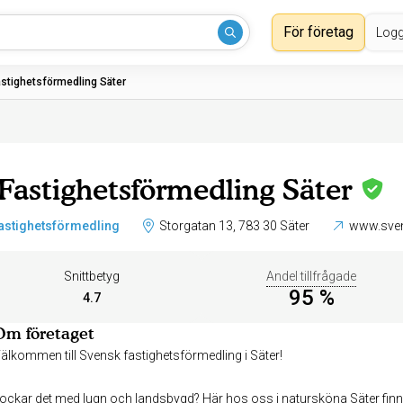
För företag
Logg
stighetsförmedling Säter
Fastighetsförmedling Säter
astighetsförmedling
Storgatan 13, 783 30 Säter
www.sven
Snittbetyg
Andel tillfrågade
95 %
4.7
Om företaget
älkommen till Svensk fastighetsförmedling i Säter!
ockar det med lugn och landsbygd? Här hos oss i natursköna Säter finne