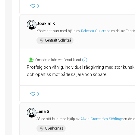
0
Joakim K
Köpte sitt hus med hjälp av
Rebecca Gullersbo
en del av Fast
Centralt Sollefteå
Omdöme från verifierad kund
Proffsig och vänlig. Individuell rådgivning med stor kun
och opartisk mot både säljare och köpare.
0
Lena S
Sålde sitt hus med hjälp av
Alwin Granström Störlinge
en del 
Överhörnäs