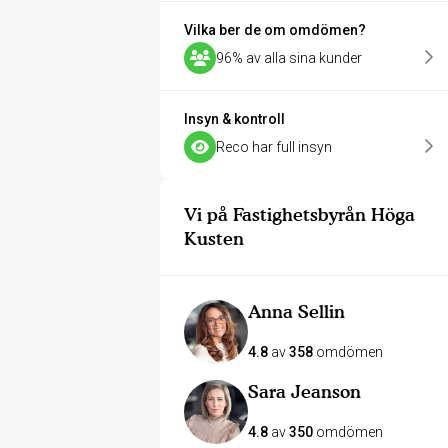
Vilka ber de om omdömen?
96% av alla sina kunder
Insyn & kontroll
Reco har full insyn
Vi på Fastighetsbyrån Höga
Kusten
Anna Sellin
4.8
av
358
omdömen
Sara Jeanson
4.8
av
350
omdömen