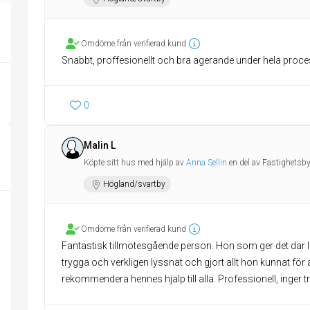
Omdöme från verifierad kund
Snabbt, proffesionellt och bra agerande under hela proce
0
Malin L
Köpte sitt hus med hjälp av
Anna Sellin
en del av Fastighetsb
Högland/svartby
Omdöme från verifierad kund
Fantastisk tillmötesgående person. Hon som ger det där lil
trygga och verkligen lyssnat och gjort allt hon kunnat fö
rekommendera hennes hjälp till alla. Professionell, inger try