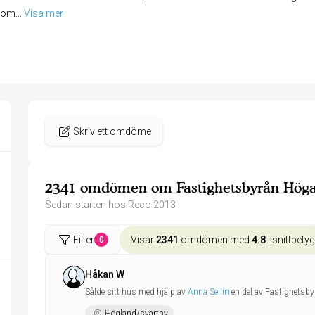
som
... 
Visa mer
Skriv ett omdöme
2341 omdömen om Fastighetsbyrån Höga
Sedan starten hos Reco 2013
Filter
Visar
2341
omdömen med
4.8
i snittbetyg
0
Håkan W
Sålde sitt hus med hjälp av
Anna Sellin
en del av Fastighetsb
Högland/svartby