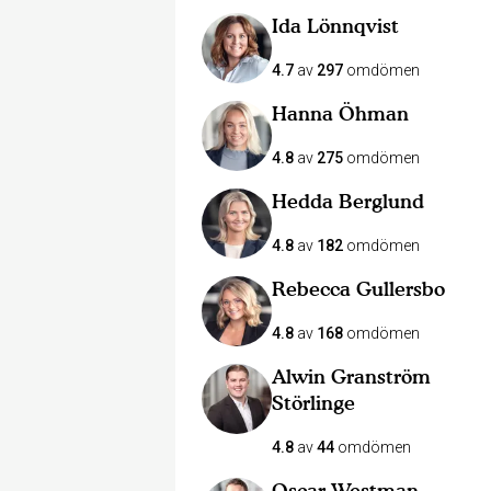
Ida Lönnqvist
4.7
av
297
omdömen
Hanna Öhman
4.8
av
275
omdömen
Hedda Berglund
4.8
av
182
omdömen
Rebecca Gullersbo
4.8
av
168
omdömen
Alwin Granström
Störlinge
4.8
av
44
omdömen
Oscar Westman