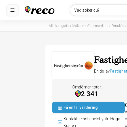
Vad söker du?
Alla kategorier
›
Mäklare
›
Västernorrland
›
Örnskölds
Fastigh
En del av
Fastighe
Omdömen totalt
2 341
Få en fri värdering
V
Kontakta Fastighetsbyrån Höga
o
Kusten
o