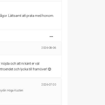
a frågor. Lättsamt att prata med honom.
2026-08-06
r nöjda och att ni känt er väl
roendet och lycka till framöver! 😊
2026-07-20
sbyrån Höga Kusten