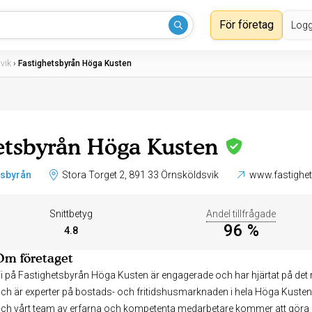
För företag
Logg
vik
›
Fastighetsbyrån Höga Kusten
etsbyrån Höga Kusten
tsbyrån
Stora Torget 2, 891 33 Örnsköldsvik
www.fastighe
Snittbetyg
Andel tillfrågade
96 %
4.8
Om företaget
i på Fastighetsbyrån Höga Kusten är engagerade och har hjärtat på det r
ch är experter på bostads- och fritidshusmarknaden i hela Höga Kusten
ch vårt team av erfarna och kompetenta medarbetare kommer att göra sitt