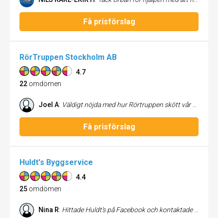
Få prisförslag
RörTruppen Stockholm AB
4.7
22
omdömen
Joel A
:
Väldigt nöjda med hur Rörtruppen skött vår renovering och kan varmt rekommendera de. Väldigt bra bemötande och erbjuder en service som är bättre än vad man förväntar sig av rörmokare generellt.
Få prisförslag
Huldt's Byggservice
4.4
25
omdömen
Nina R
:
Hittade Huldt’s på Facebook och kontaktade dem, fick snabbt svar och inbokat besök. Därefter snabb offert - nära inpå på på påbörjades arbetet som utfördes väl och på kronan enligt offerten. Lätta att kommunicera med, inga missförstånd, inget krångel. Utmärkt företag enligt mig! :)