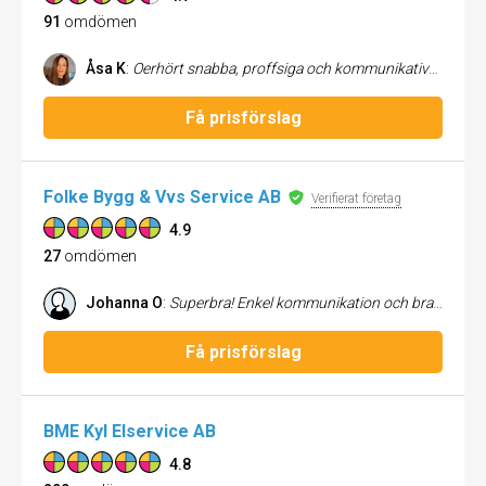
91
omdömen
Åsa K
:
Oerhört snabba, proffsiga och kommunikativa! Ett problem med ventilationen i vår lght riskerade att hindra vårt renovering: Ventilios personal var snabba och gav sig inte förrän frågan var löst. Kan verkligen rekommendera för alla.
Få prisförslag
Folke Bygg & Vvs Service AB
Verifierat företag
4.9
27
omdömen
Johanna O
:
Superbra! Enkel kommunikation och bra resultat!
Få prisförslag
BME Kyl Elservice AB
4.8