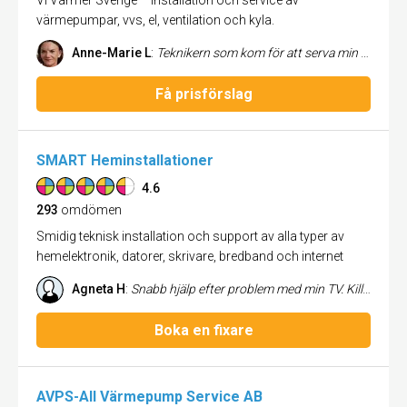
Vi Värmer Sverige – Installation och service av
värmepumpar, vvs, el, ventilation och kyla.
Anne-Marie L
:
Teknikern som kom för att serva min gamla värmepump var en mycket trevlig tekniker med lång erfarenhet av att serva pumpar. Vi Värmer Sverige AB är ett företag jag gärna rekommenderar.
Få prisförslag
SMART Heminstallationer
4.6
293
omdömen
Smidig teknisk installation och support av alla typer av
hemelektronik, datorer, skrivare, bredband och internet
Agneta H
:
Snabb hjälp efter problem med min TV. Killen som kom hem för att felsöka var mycket engagerad och gav inte upp i första taget. Nu ska jag få hjälp att koppla in min nya TV på Lördag em och det kallar jag mycket bra service. Jag kommer kunna rekommendera SMART Heminstallationer till vänner och bekanta. Tack jag återkommer!
Boka en fixare
AVPS-All Värmepump Service AB