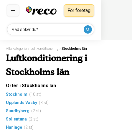
För företag
Vad söker du?
Alla kategorier
›
Luftkonditionering
›
Stockholms län
Luftkonditionering i
Stockholms län
Orter i Stockholms län
Stockholm
(10 st)
Upplands Väsby
(3 st)
Sundbyberg
(2 st)
Sollentuna
(2 st)
Haninge
(2 st)