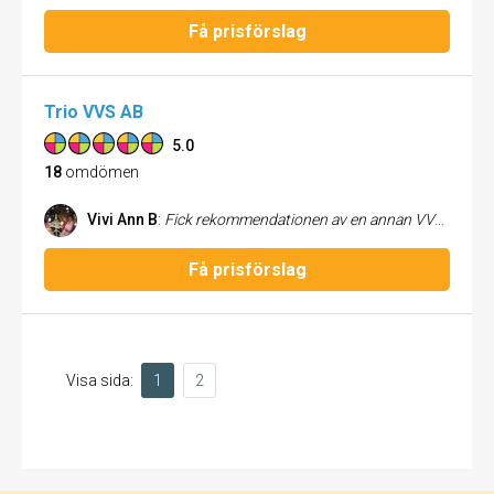
Få prisförslag
Trio VVS AB
5.0
18
omdömen
Vivi Ann B
:
Fick rekommendationen av en annan VVS firma och det var ett lyckokast. Glad, positiv och proffsig ung man kom den tid han lovade. Nu har jag en bra VVS kontakt om det händer något. Rekommenderas varmt🤗👏. Fixade snabbt läckaget i handfatet👍
Få prisförslag
Visa sida:
1
2