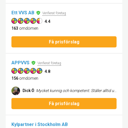
Ett VVS AB
Verifierat företag
4.4
163
omdömen
Få prisförslag
APPVVS
Verifierat företag
4.8
156
omdömen
Dick Ö
:
Mycket kunnig och kompetent. Ställer alltid upp och har ett vänligt bemötande.
Få prisförslag
Kylpartner i Stockholm AB