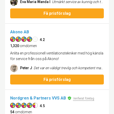
Eva Maria Wanda I
:
Utmärkt service av kunnig och trevlig personal
Få prisförslag
Akono AB
4.2
1,320
omdömen
Anlita en professionell ventilationstekniker med hög känsla
för service från oss på Akono!
Peter J
:
Det var en väldigt trevlig och kompetent man som kom och hjälpte oss med våra avlopp.
Få prisförslag
Nordgren & Partners VVS AB
Verifierat företag
4.5
54
omdömen