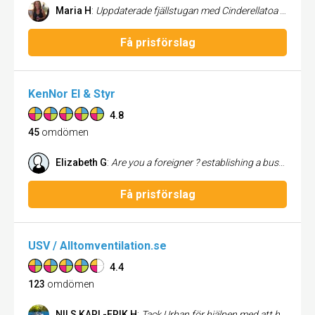
Maria H
:
Uppdaterade fjällstugan med Cinderellatoa och luftvärmepump från Varma huset. Installatören var proffsig och tillmötesgående.. Tredje gången vi anlitade dem med värmepumpsinstallation och alltid lika nöjd!
Få prisförslag
KenNor El & Styr
4.8
45
omdömen
Elizabeth G
:
Are you a foreigner ? establishing a bussiness or living in Stockholm Sweden and needs electrical help? finding a reliable , honest , quality electrician is not as easy as you thought !! . I used 4 different electricians in the past since I lived in this country and what a hell lot of problems I got.none of them are license and they took advantaged of me and what an awful work they did !!! Then I started all over again and finally found the best one..All electrical connections in my flat and in my shops was tottaly renewed to a high standard and very safe than ever. He saw all problems , the work became longer but I am very satisfied ...and to be sure this time my brother who is also an electrician in London came and checked the connections and was impressed of his work .Worth paying a man like this and it all became cheap in the end..Very Highly recommended !!
Få prisförslag
USV / Alltomventilation.se
4.4
123
omdömen
NILS KARL-ERIK H
:
Tack Urban för hjälpen med att hitta en ny fläkt till min minimaster,efter många turer fram och åter kom vi till slut iland med rätt fläkt. Tack för hjälpen. Nisse.H