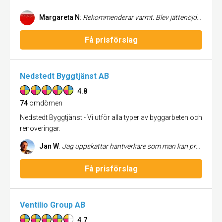
Margareta N
:
Rekommenderar varmt. Blev jättenöjd och fick så bra hjälp från början till slut. Kommer definitivt anlita dem igen.
Få prisförslag
Nedstedt Byggtjänst AB
4.8
74
omdömen
Nedstedt Byggtjänst - Vi utför alla typer av byggarbeten och
renoveringar.
Jan W
:
Jag uppskattar hantverkare som man kan prata med och diskutera steg för steg hur man löser de frågor som uppkommer, och precis det har Nedstedt varit: tillmötesgående, lösningsorienterade, pålitliga och lätta att prata med. Rekommenderar starkt.
Få prisförslag
Ventilio Group AB
4.7