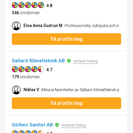
4.8
346
omdömen
Elsa Anna Gudrun M
:
Professionella, ödmjuka och effektiva! Rekommenderar starkt kommande kunder att anlita AVPS!
Få prisförslag
Saltarö Klimatteknik AB
Verifierat företag
4.7
179
omdömen
Niklas V
:
Mina erfarenheter av Saltarö Klimatteknik är bara positiva! För det första har jag fått ett väldigt trevligt och positivt bemötande av samtliga som jag varit i kontakt med. Jag har också genomgående fått snabb respons på mina frågor. Jag beställde två luftvärmepumpar som blev perfekt installerade. Installatören föreslog en lösning som gjorde att utedelarna blev helt dolda och alla dragningar av el och rör m.m. blev väldigt diskreta. (Väldigt positivt att även få elen dragen av samma installatör och slippa anlita elektriker separat.) Det märktes verkligen att installatören var både skicklig och erfaren. Installationen – som bara krävde en dag – blev helt enkelt väldigt professionellt utförd i alla delar. Sammantaget tycker jag att Saltarö Klimatteknik förtjänar betyget ”Exeptionellt!”.
Få prisförslag
Göthes Sanitet AB
Verifierat företag