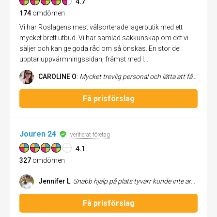
4.7
174
omdömen
Vi har Roslagens mest välsorterade lagerbutik med ett
mycket brett utbud. Vi har samlad sakkunskap om det vi
säljer och kan ge goda råd om så önskas. En stor del
upptar uppvärmningssidan, främst med I...
CAROLINE O
:
Mycket trevlig personal och lätta att få tag på. Kunde hjälpa oss galant med det vi behövde. Och snyggt blev det. Blev ett missförstånd som gjorde att Göthes förutsättningar inte blev helt som tänkt men det löste dem utan problem. Där med blev deras jobb blev lite dyrare än offerten men helt okej pris ändå. Har bett dem komma hit igen och kolla på ett till jobb. Kan starkt rekommendera!
Få prisförslag
Jouren 24
Verifierat företag
4.1
327
omdömen
Jennifer L
:
Snabb hjälp på plats tyvärr kunde inte arbetet utföras då det var en annan åtgärd som behövdes göras. Men servicen var bra
Få prisförslag