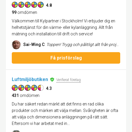
4.8
99
omdömen
Välkommen till Kylpartner i Stockholm! Vi erbjuder dig en
helhetstjänst för din värme- eller kylanläggning. Allt från
mätning och installation till drift och service!
Sai-Wing C
:
Toppen! Trygg och pålitligt allt från projektering, offert, beställning, kommunikation och installation. Nöjd och kyld
Få prisförslag
Luftmiljöbutiken
Verifierat företag
4.3
431
omdömen
Du har säkert redan märkt att det finns en rad olika
produkter och märken att välja mellan. Svårigheten är ofta
att välja och dimensionera anläggningen på rätt sätt.
Eftersom vi har arbetat med in...