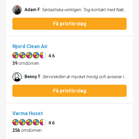
Adam F
:
fantastiska verkligen. Tog kontakt med Nabil för att få hjälp med att måla om min nyköpta lägenhet samt spackla diverse väggar. Är supernöjd. Enkla,snabba med fantastisk service. rekommenderas starkt. Tack Nabil! /Adam Farhoumand
Få prisförslag
Njord Clean Air
4.6
39
omdömen
Benny T
:
Servicekillen är mycket trevlig och aviserar i god tid för filterbyte.
Få prisförslag
Varma Huset
4.6
256
omdömen