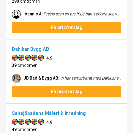
290
omdömen
Ioannis A
:
Precis som en proffsig hantverkare ska vara! Fick tips om Micke av en granne. Responstiden på min förfråga var kort, hembesöket trevligt och offerten kom in dagen efter. Installationen gick smidigt och snyggt. Absolut inget att klaga på! Jag rekommenderar BME Kyl utan tvekan!
Få prisförslag
Dahlkar Bygg AB
4.9
39
omdömen
JB Bad & Bygg AB
:
Vi har samarbetat med Dahlkar ett tag, professionella och alltid mån om detaljer och bästa lösning. Enkla att ha med att göra , solklar femma !
Få prisförslag
Saltsjöbadens Måleri & Inredning
4.9
49
omdömen