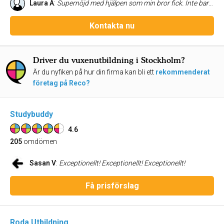
Laura A
:
Supernöjd med hjälpen som min bror fick. Inte bara att han klarade sina tentor utan även självförtroendet han fick på köpet. Kan varmt rekommendera Allakando!
Kontakta nu
Driver du vuxenutbildning i Stockholm?
Är du nyfiken på hur din firma kan bli ett
rekommenderat
företag på Reco?
Studybuddy
4.6
205
omdömen
Sasan V
:
Exceptionellt! Exceptionellt! Exceptionellt!
Få prisförslag
Roda Utbildning