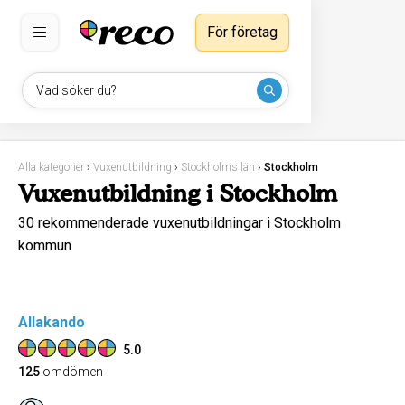
För företag
Vad söker du?
Alla kategorier
›
Vuxenutbildning
›
Stockholms län
›
Stockholm
Vuxenutbildning i Stockholm
30 rekommenderade vuxenutbildningar i Stockholm
kommun
Allakando
5.0
125
omdömen