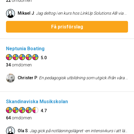
22
omdömen
Mikael J
:
Jag deltog i en kurs hos LinkUp Solutions AB via utbildningen Vatten och Miljötekniker på Arena skola i Höör. Jag är mycket nöjd med upplevelsen. Bemötandet var professionellt och samtidigt avslappnat och trevligt från början till slut. Mina förväntningar och förhoppningar var att få praktisk och relevant kunskap inför framtida utmaningar inom VA som jag känner att kursen levde upp till. Kursledarna var kunniga med goda erfarenheter och innehållet var välstrukturerat och kommer att vara användbart i arbetslivet inom VA som jag kommer att arbeta inom efter avslutad utbildning. Jag kan varmt rekommendera LinkUp Solutions AB till andra som söker bra utbildningar. Lycka till era framtida projekt.
Få prisförslag
Neptunia Boating
5.0
34
omdömen
Christer P
:
En pedagogisk utbildning som utgick ifrån våra behov. Maria skapade direkt en avslappnad stämning som gjorde oss trygga. Efter 3timmar fick vi en massa verktyg som vi kommer att ha mycket glädje av i vårt båtägande. Varför har vi inte sökt coachning tidigare?
Skandinaviska Musikskolan
4.7
64
omdömen
Ola S
:
Jag gick på notläsningslägret -en intensivkurs i att läsa, förstå och spela musik efter noter (utan förkunskaper). Bemötandet var varmt och trevligt -korrekt och bra på alla sätt. Förväntade mig att jag skulle repa intensivt på plats, 30min/dag, och få en bra grundkänsla för var tonerna sitter så att jag fortsättningsvis skulle kunna spela enklare stycken efter noter. Skolan levde absolut upp till förväntningarna. -Det var effektivt, roligt, trevligt och utvecklande. Lämnade med ett leende hela veckan lång och känner mig redo att gå vidare med pianolektioner.