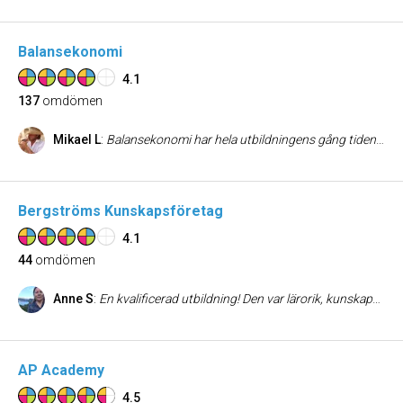
Balansekonomi
4.1
137
omdömen
Mikael L
:
Balansekonomi har hela utbildningens gång tiden varit väldigt trevliga och hjälpsamma. Men trots det inte backat på sitt löfte att utmana och förvirra till förändring av attityd och beteende. Balansekonomi har satt fokus på hur samhället egentligen fungerar och hur vi fungerar i relation till det - det har och kommer vara till ovärderlig nytta för mig livet igenom!
Bergströms Kunskapsföretag
4.1
44
omdömen
Anne S
:
En kvalificerad utbildning! Den var lärorik, kunskapsbildande och en är kunnig efter utbildningen.
AP Academy
4.5