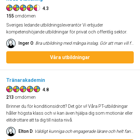
4.3
155
omdömen
Sveriges ledande utbildningsleverantör Vi erbjuder
kompetenshöjande utbildningar för privat och offentlig sektor.
Inger O
:
Bra utbildning med många inslag. Gör att man vill fortsätta utbilda sig.
Våra utbildningar
Tränarakademin
4.8
213
omdömen
Brinner du för konditionsidrott? Det gör vi! Våra PT-utbildningar
håller högsta klass och vi kan även hjälpa dig som motionär eller
elitidrottare att ta dig till nästa nivå.
Elton D
:
Väldigt kunniga och engagerade lärare och helt fantastiska klasskamrater ute på Bosön som givit mig minnen för livet. Jag har haft stor nytta av utbildningen i min roll som tränare och är väldigt glad att jag valde just denna utbildning.