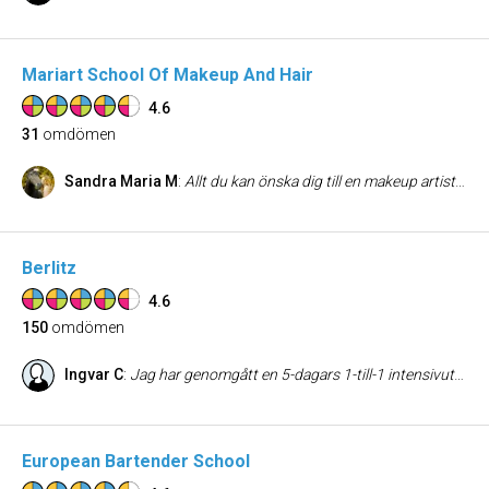
Mariart School Of Makeup And Hair
4.6
31
omdömen
Sandra Maria M
:
Allt du kan önska dig till en makeup artist utbildning. Så fina lokaler , underbar stämning. Fantastiska veganska produkter och framförallt duktiga välutbildade lärare . Du lär dig allt inom yrket och branschen och kommer stå på starka ben när du lämnar skolan. Självklart så finns skolan där för dig efter din utbildning och hjälper till med jobb och praktik möjligheter eller med andra tips och råd. Att plugga på Mariart är de bästa valet jag har gjort i mitt liv.
Berlitz
4.6
150
omdömen
Ingvar C
:
Jag har genomgått en 5-dagars 1-till-1 intensivutbildning på heltid i avancerad affärsengelska. Jag är imponerad av kvaliteten på utbidlningen och kompetensen på de tre utbildare som jag hade kontakt med. Mycket lärorikt och strukturerat med tydliga mål. Utbildningen uppfyllde mina förväntningar med råge.
European Bartender School