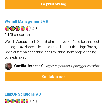
Få prisförslag
Wenell Management AB
4.6
1,148
omdömen
Wenell Management i Stockholm har över 49 års erfarenhet och
är idag ett av Nordens ledande konsult- och utbildningsföretag.
Specialister på coachning och utbildning inom projektledning
och ledarskap.
Camilla Jeanette O
:
Jag är supernöjd! Upplägget var så bra - "undervisning" varvat med grupparbete. Kjell Berglund är en otrolig utbildare som höll energin uppe hos hela gruppen och han bjöd in till samtal under alla hans lektioner. Jag har lärt mig massor och fick också en del insikt i att jag kan mer än vad jag själv tror att jag kan. Nu är det mera tydligt för mig och jag förstår en massa uttryck/ord som jag inte visste innan vad dom betydde.
Kontakta oss
LinkUp Solutions AB
4.7