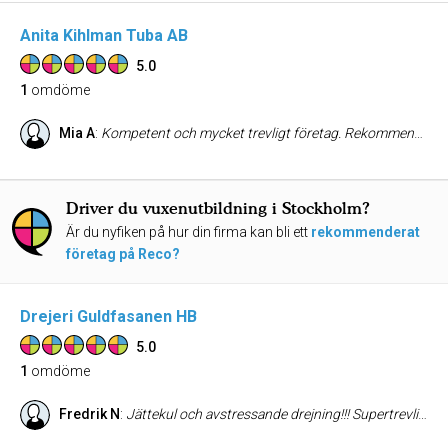
Anita Kihlman Tuba AB
5.0
1
omdöme
Mia A
:
Kompetent och mycket trevligt företag. Rekommenderas varmt för sin proffsighet. ==== Bemötandet var seriöst och proffsigt. Mycket serviceminded. Tuba AB levererar alltid mer än vad man som kund förväntar sig. Alltid god stämning och förhållningssätt. Kartläggningarna är mycket kostnadseffektiva. Sammanfattningsvis rekommenderas detta företag varmt.
Driver du vuxenutbildning i Stockholm?
Är du nyfiken på hur din firma kan bli ett
rekommenderat
företag på Reco?
Drejeri Guldfasanen HB
5.0
1
omdöme
Fredrik N
:
Jättekul och avstressande drejning!!! Supertrevligt ställe om man vill lära sig dreja eller bara öva. Handledning finns för nybörjare och verkar väldigt bra men jag ville mest ha tillgång till drejmaskin, ugn och en trevlig miljö. Väldigt opretantiöst och bra mot vardagsstressen.