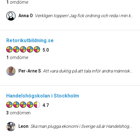
1
omdöme
Anna O
:
Verkligen toppen! Jag fick ordning och reda i min klädkammare och nu kan jag lätt hitta det jag söker, och det bästa av allt är att jag fick tips och råd hur jag ska göra för att behålla ordningen. De hjälpte även till med att köra bort de kläder jag inte ville ha kvar till välgörenhet, så ett extra plus för det :) !
Retorikutbildning.se
5.0
1
omdöme
Per-Arne S
:
Att vara duktig på att tala inför andra människor och kunna framföra sitt budskap och argumentera väl - är något som nästan alla borde kunna - det har man stor nytta av i många sammanhang, både på jobb och i tex föreningssammanhang. Retorikutbildning är verkligen duktiga på detta och en fördel är att de har även kvällsutbildningar för oss som inte kan komma ifrån på dagtid
Handelshögskolan i Stockholm
4.7
3
omdömen
Leon
:
Ska man plugga ekonomi i Sverige så är Handelshögskolan det bästa valet. Dels för att alternativen inte är några alternativ, och dels för att studenterna här är snäppet vassare och mer motiverade. Inte så konstigt att alla får jobb härifrån. De får saker gjort. Något som irriterat mig är att begreppet "Handels" har blivit lite urvattnat, för nu finns det tydligen en Handels på varje liten skithögskola.