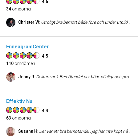
4.6
34
omdömen
Christer W
:
Otroligt bra bemött både före och under utbildningen. Gjorde min utbildning i Thailand där alla lärare var otroligt kompetenta samt duktiga på att lära ut. Det enda på minussidan var att Piké tröjorna som det i reklamen utlovades var slut och att det inte går att lösa med frakt från Stockholm där man har på lager. (Jag bor i Gävle). Jag har varmt rekommenderat andra att gå denna utbildning och skulle lätt själv göra om den igen.
EnneagramCenter
4.5
110
omdömen
Jenny R
:
Delkurs nr 1 Bemötandet var både vänligt och professionellt och kursen levde upp till de förväntningar jag hade. Den gjorde också att jag blev mer intresserad och vill fortsätta att utbilda mig.
Effektiv Nu
4.4
63
omdömen
Susann H
:
Det var ett bra bemötande, , jag har inte köpt några tjänster ( förutom kursen som min arbetsgivare betalade. Jag har haft nytta av detta i mitt daglga arbete.