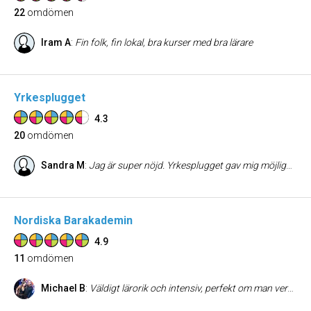
22
omdömen
Iram A
:
Fin folk, fin lokal, bra kurser med bra lärare
Yrkesplugget
4.3
20
omdömen
Sandra M
:
Jag är super nöjd. Yrkesplugget gav mig möjlighet att gå en komvux utbildning inom det jag ville utan dom hade jag säkert gjort något jag inte alls hade tyckt var lika roligt. Jätte bra och trevliga lärare som undervisar en på i ett tempo som passar en själv och lyssnar alltid när man berättar saker som kanske känns jobbigt. Övriga personal är alltid trevligs och väldigt hjälpsamma. Jag trivs väldigt bra på skolan bäst skolan jag har varit på.
Nordiska Barakademin
4.9
11
omdömen
Michael B
:
Väldigt lärorik och intensiv, perfekt om man verkligen vill bli bartender seriöst. Pedagogiska lärare som pushar dig i rätt väg. Tack Nordiska Barakademin!