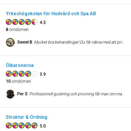
Yrkeshögskolan för Hudvård och Spa AB
4.5
8
omdömen
Sweet B
:
Mycket bra behandlingar! Du får räkna med att priserna är lägre pga att det är elevbehandlingar - men tycker dessa håller hög klass. Oftast lugnt och skönt i lokalen. Du ligger oftast i samma rum som flera personer med avskärmare mellan er. Inget man tänker på enligt mig. Har ofta sista minuten erbjudanden till bra priser. Trevliga och fräscha lokaler vid stureplan!
Ölbaronerna
3.9
10
omdömen
Per S
:
Professionell guidning och provning får man om man bokar en provning med Ölbaronerna. Han kör även Whiskyprovningar och jag hade förmånen att delta på en 'Exklusiv Whisky' provning i april 2009. Intrycken bestod länge efteråt och lokalen var mysig och trevligt läge i Gamla Stan. Ingen kommer att bli besviken av en sån här upplevelse! Vi provade en 50 årig Whisky - bara det!
Struktur & Ordning
5.0