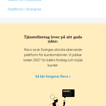
Städfirmor i Strängnäs
Tjänsteföretag lever på sitt goda
rykte:
Betyg & tidpunkt:
Reco.se är Sveriges största oberoende
Alla
365 dagar
90 dagar
30 dagar
plattform för kundomdömen. Vi jobbar
sedan 2007 för bättre företag och nöjda
73%
kunder.
18%
0%
Så här fungerar Reco »
5%
5%