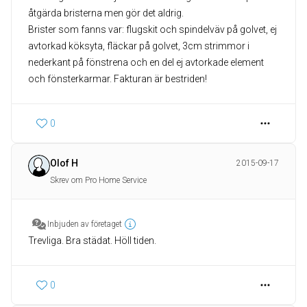
åtgärda bristerna men gör det aldrig.
Brister som fanns var: flugskit och spindelväv på golvet, ej
avtorkad köksyta, fläckar på golvet, 3cm strimmor i
nederkant på fönstrena och en del ej avtorkade element
och fönsterkarmar. Fakturan är bestriden!
0
Olof H
2015-09-17
Skrev om Pro Home Service
Inbjuden av företaget
Trevliga. Bra städat. Höll tiden.
0