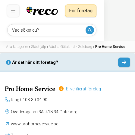
För företag
Vad söker du?
Alla kategorier
›
Städhjälp
›
Västra Götaland
›
Göteborg
›
Pro Home Service
Är det här ditt företag?
Pro Home Service
Ej verifierat företag
Ring 0103-30 04 90
Ovädersgatan 3A, 418 34 Göteborg
www.prohomeservice.se