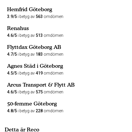
Hemfrid Göteborg
3.9/5
i betyg av
563
omdömen
Renahus
4.6/5
i betyg av
513
omdömen
Flyttdax Göteborg AB
4.7/5
i betyg av
183
omdömen
Agnes Städ i Göteborg
4.5/5
i betyg av
419
omdömen
Arcus Transport & Flytt AB
4.6/5
i betyg av
575
omdömen
50-femme Göteborg
4.8/5
i betyg av
228
omdömen
Detta är Reco