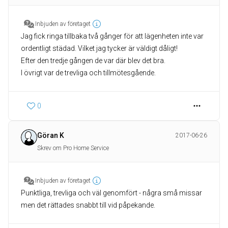
Inbjuden av företaget
Jag fick ringa tillbaka två gånger för att lägenheten inte var
ordentligt städad. Vilket jag tycker är väldigt dåligt!
Efter den tredje gången de var där blev det bra.
I övrigt var de trevliga och tillmötesgående.
0
Göran K
2017-06-26
Skrev om Pro Home Service
Inbjuden av företaget
Punktliga, trevliga och väl genomfört - några små missar
men det rättades snabbt till vid påpekande.