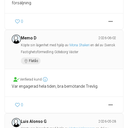
försäljning.
0
Memo D
2026-06-02
Köpte sin lägenhet med hjälp av
Mona Shakeri
en del av Svensk
Fastighetsförmedling Göteborg Väster
Flatås
Verifierad kund
Var engagerad hela tiden, bra bemötande.Trevlig.
0
Luis Alonso G
2026-05-28