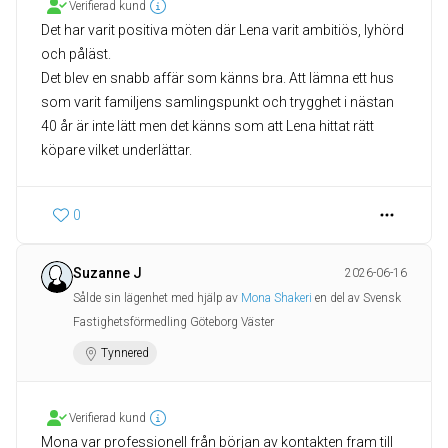
Verifierad kund
Det har varit positiva möten där Lena varit ambitiös, lyhörd
och påläst.
Det blev en snabb affär som känns bra. Att lämna ett hus
som varit familjens samlingspunkt och trygghet i nästan
40 år är inte lätt men det känns som att Lena hittat rätt
köpare vilket underlättar.
0
Suzanne J
2026-06-16
Sålde sin lägenhet med hjälp av
Mona Shakeri
en del av Svensk
Fastighetsförmedling Göteborg Väster
Tynnered
Verifierad kund
Mona var professionell från början av kontakten fram till