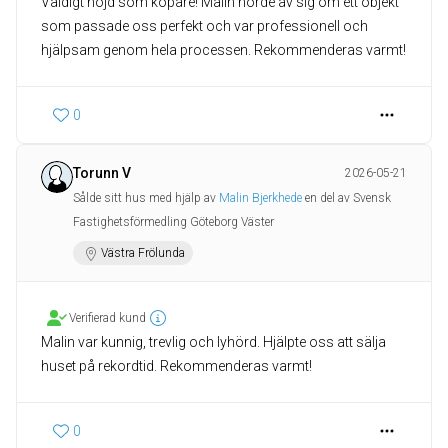
Väldigt nöjd som köpare! Malin hörde av sig om ett objekt
som passade oss perfekt och var professionell och
hjälpsam genom hela processen. Rekommenderas varmt!
0
Torunn V
2026-05-21
Sålde sitt hus med hjälp av
Malin Bjerkhede
en del av Svensk
Fastighetsförmedling Göteborg Väster
Västra Frölunda
Verifierad kund
Malin var kunnig, trevlig och lyhörd. Hjälpte oss att sälja
huset på rekordtid. Rekommenderas varmt!
0