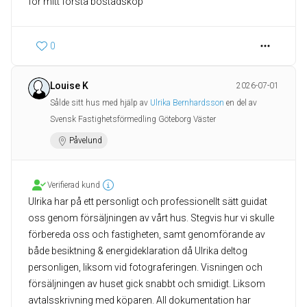
för mitt första bostadsköp
0
Louise K
2026-07-01
Sålde sitt hus med hjälp av
Ulrika Bernhardsson
en del av
Svensk Fastighetsförmedling Göteborg Väster
Påvelund
Verifierad kund
Ulrika har på ett personligt och professionellt sätt guidat
oss genom försäljningen av vårt hus. Stegvis hur vi skulle
förbereda oss och fastigheten, samt genomförande av
både besiktning & energideklaration då Ulrika deltog
personligen, liksom vid fotograferingen. Visningen och
försäljningen av huset gick snabbt och smidigt. Liksom
avtalsskrivning med köparen. All dokumentation har