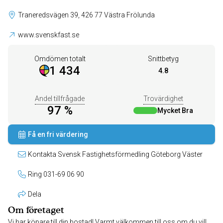
Traneredsvägen 39, 426 77 Västra Frölunda
www.svenskfast.se
Omdömen totalt
Snittbetyg
1 434
4.8
Andel tillfrågade
Trovärdighet
97 %
Mycket Bra
Få en fri värdering
Kontakta Svensk Fastighetsförmedling Göteborg Väster
Ring 031-69 06 90
Dela
Om företaget
Vi har köpare till din bostad! Varmt välkommen till oss om du vill