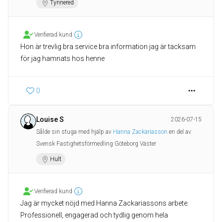
Tynnered
Verifierad kund
Hon är trevlig bra service bra information jag är tacksam
för jag hamnats hos henne
0
Louise S
2026-07-15
Sålde sin stuga med hjälp av
Hanna Zackariasson
en del av
Svensk Fastighetsförmedling Göteborg Väster
Hult
Verifierad kund
Jag är mycket nöjd med Hanna Zackariassons arbete.
Professionell, engagerad och tydlig genom hela