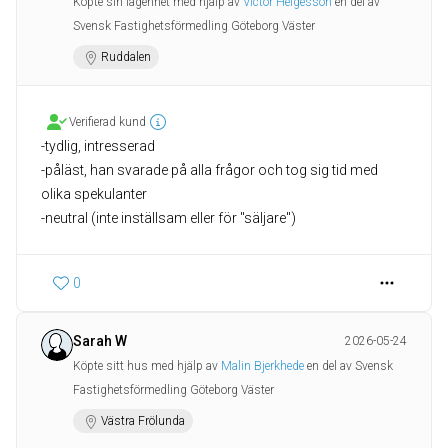
Köpte sin lägenhet med hjälp av
Victor Helgesson
en del av
Svensk Fastighetsförmedling Göteborg Väster
Ruddalen
Verifierad kund
-tydlig, intresserad
-påläst, han svarade på alla frågor och tog sig tid med
olika spekulanter
-neutral (inte inställsam eller för "säljare")
0
Sarah W
2026-05-24
Köpte sitt hus med hjälp av
Malin Bjerkhede
en del av Svensk
Fastighetsförmedling Göteborg Väster
Västra Frölunda