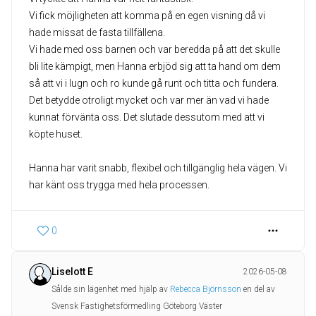
Vi fick möjligheten att komma på en egen visning då vi
hade missat de fasta tillfällena.
Vi hade med oss barnen och var beredda på att det skulle
bli lite kämpigt, men Hanna erbjöd sig att ta hand om dem
så att vi i lugn och ro kunde gå runt och titta och fundera.
Det betydde otroligt mycket och var mer än vad vi hade
kunnat förvänta oss. Det slutade dessutom med att vi
köpte huset.
Hanna har varit snabb, flexibel och tillgänglig hela vägen. Vi
har känt oss trygga med hela processen.
0
Liselott E
2026-05-08
Sålde sin lägenhet med hjälp av
Rebecca Björnsson
en del av
Svensk Fastighetsförmedling Göteborg Väster