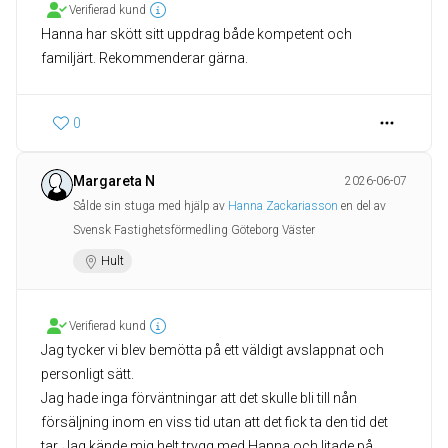
Verifierad kund
Hanna har skött sitt uppdrag både kompetent och
familjärt. Rekommenderar gärna.
0
Margareta N
2026-06-07
Sålde sin stuga med hjälp av
Hanna Zackariasson
en del av
Svensk Fastighetsförmedling Göteborg Väster
Hult
Verifierad kund
Jag tycker vi blev bemötta på ett väldigt avslappnat och
personligt sätt.
Jag hade inga förväntningar att det skulle bli till nån
försäljning inom en viss tid utan att det fick ta den tid det
tar. Jag kände mig helt trygg med Hanna och litade på