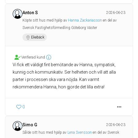
Anton S
2026-06-23
Köpte sitt hus med hjälp av
Hanna Zackariasson
en del av
Svensk Fastighetsförmedling Göteborg Väster
Ekebäck
Verifierad kund
Vi fick ett väldigt fint bemötande av Hanna, sympatisk,
kunnig och kommunikativ. Ser helheten och vill att alla
parter i processen ska vara nöjda. Kan varmt
rekommendera Hanna, hon gjorde det lilla extra!
0
Simo G
2026-06-23
Sålde sitt hus med hjälp av
Lena Svensson
en del av Svensk