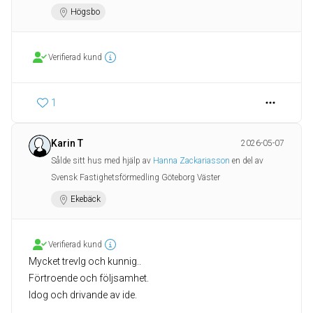
Högsbo
Verifierad kund
1
Karin T
2026-05-07
Sålde sitt hus med hjälp av
Hanna Zackariasson
en del av
Svensk Fastighetsförmedling Göteborg Väster
Ekebäck
Verifierad kund
Mycket trevlg och kunnig..
Förtroende och följsamhet.
Idog och drivande av ide.