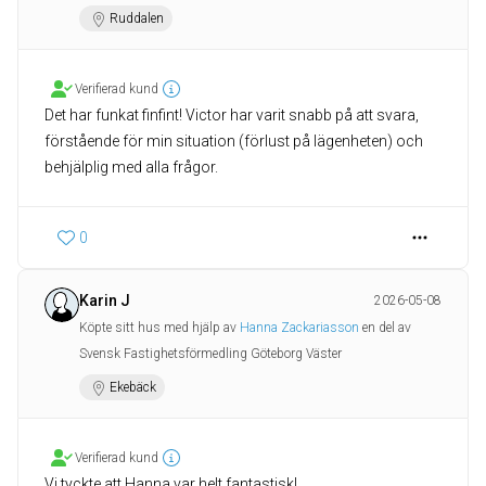
Ruddalen
Verifierad kund
Det har funkat finfint! Victor har varit snabb på att svara,
förstående för min situation (förlust på lägenheten) och
behjälplig med alla frågor.
0
Karin J
2026-05-08
Köpte sitt hus med hjälp av
Hanna Zackariasson
en del av
Svensk Fastighetsförmedling Göteborg Väster
Ekebäck
Verifierad kund
Vi tyckte att Hanna var helt fantastisk!