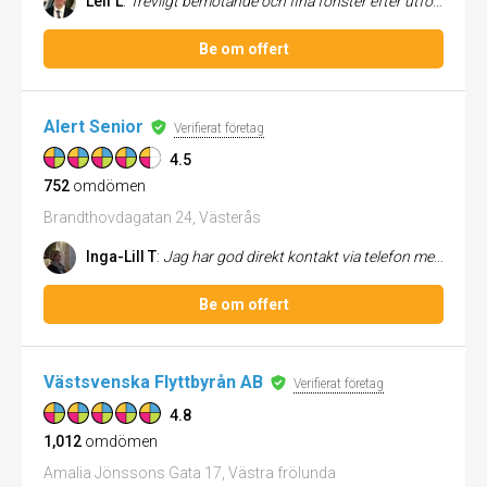
Leif L
:
Trevligt bemötande och fina fönster efter utförandet 👌🏻
Be om offert
Alert Senior
Verifierat företag
4.5
752
omdömen
Brandthovdagatan 24, Västerås
Inga-Lill T
:
Jag har god direkt kontakt via telefon med ett kontor och får snabbt besked när jag kan få hjälp i min trädgård. Nöjd me...
Be om offert
Västsvenska Flyttbyrån AB
Verifierat företag
4.8
1,012
omdömen
Amalia Jönssons Gata 17, Västra frölunda