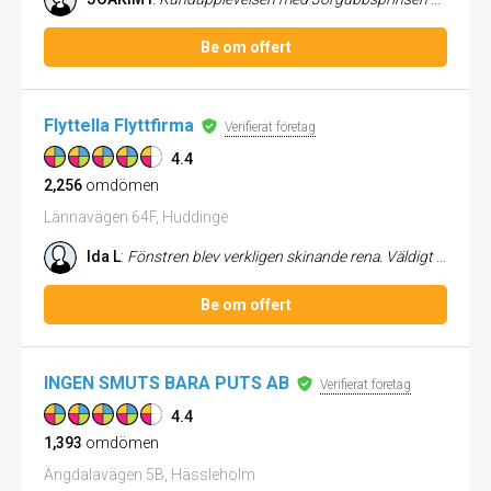
Be om offert
Flyttella Flyttfirma
Verifierat företag
4.4
2,256
omdömen
Lännavägen 64F, Huddinge
Ida L
:
Fönstren blev verkligen skinande rena. Väldigt nöjd med hela städningen.
Be om offert
INGEN SMUTS BARA PUTS AB
Verifierat företag
4.4
1,393
omdömen
Ängdalavägen 5B, Hässleholm