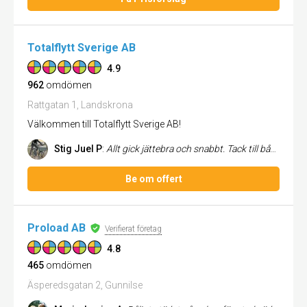
Totalflytt Sverige AB
4.9
962
omdömen
Rattgatan 1, Landskrona
Välkommen till Totalflytt Sverige AB!
Stig Juel P
:
Allt gick jättebra och snabbt. Tack till både flytthjälpen och städpersonalen för en trevlig och smidig dag.
Be om offert
Proload AB
Verifierat företag
4.8
465
omdömen
Äsperedsgatan 2, Gunnilse