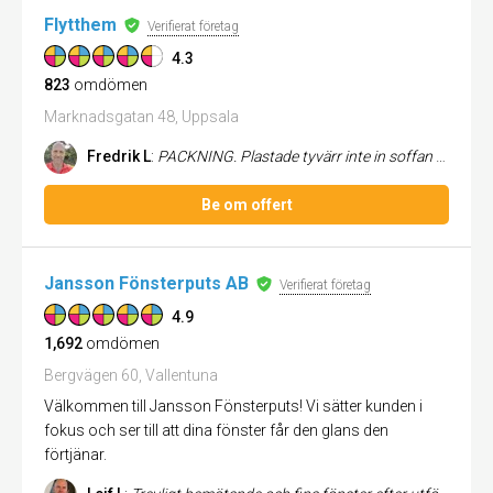
Flytthem
Verifierat företag
4.3
823
omdömen
Marknadsgatan 48, Uppsala
Fredrik L
:
PACKNING. Plastade tyvärr inte in soffan men annars helt ok. FLYTT. Superbra trots utmanande förhållanden. STÄDNING: Sup...
Be om offert
Jansson Fönsterputs AB
Verifierat företag
4.9
1,692
omdömen
Bergvägen 60, Vallentuna
Välkommen till Jansson Fönsterputs! Vi sätter kunden i
fokus och ser till att dina fönster får den glans den
förtjänar.