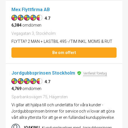
Mex Flyttfirma AB
4.7
6,384
omdömen
Vegagatan 3, Stockholm
FLYTTA? 2 MAN + LASTBIL 495:-/TIM INKL. MOMS & RUT
Be om offert
Jordgubbsprinsen Stockholm
Verifierat företag
4.7
4,769
omdömen
Sparbanksvägen 75, Hägersten
Vi gillar att hjälpa till och underlätta för våra kunder -
Jordgubbsprinsen brinner för service och vi lovar att göra
vårt allra yttersta för att ge er en fulländad kundupplevelse.
JOAKIM I
:
Kundupplevelsen med Jorgubbsprinsen är typ den bästa, alla kategorier, jag haft på många år. Sjukt imponerad! I varj...