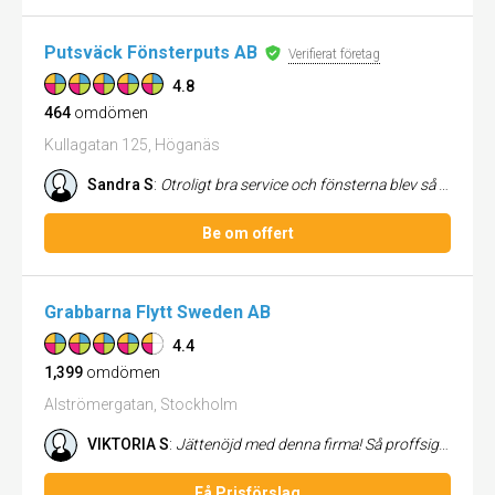
Putsväck Fönsterputs AB
Verifierat företag
4.8
464
omdömen
Kullagatan 125, Höganäs
Sandra S
:
Otroligt bra service och fönsterna blev så fina, rekommenderas varmt!
Be om offert
Grabbarna Flytt Sweden AB
4.4
1,399
omdömen
Alströmergatan, Stockholm
VIKTORIA S
:
Jättenöjd med denna firma! Så proffsiga killar som gjorde flytten väldigt smidig. Trevligt bemötande från första stund o...
Få Prisförslag