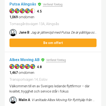
Putsa Alingsås
Verifierat företag
4.5
1,069
omdömen
Tomasgårdsvägen 13A, Alingsås
Jane B
:
Jag är jättenöjd med Putsa. De är pålitliga och gör ett fint jobb
Be om offert
Albex Moving AB
Verifierat företag
4.8
1,467
omdömen
Transportvägen 14, Eslöv
Välkommen till en av Sveriges ledande flyttfirmor – där
kvalitet, trygghet och service står i fokus
Malin A
:
Vi anlitade Albex Moving för flytthjälp från Halmstad till Göteborg. Vi är supernöjda. Mycket proffsiga män som var snab...