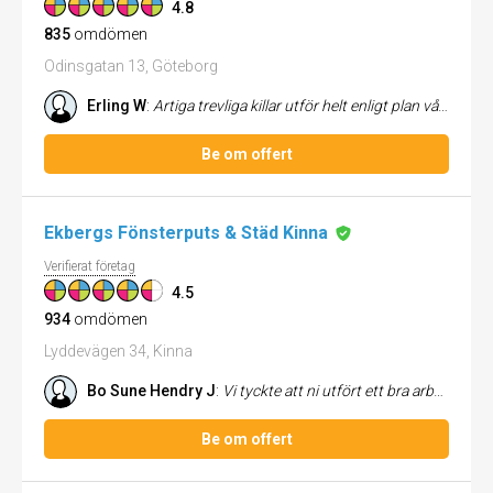
4.8
835
omdömen
Odinsgatan 13, Göteborg
Erling W
:
Artiga trevliga killar utför helt enligt plan vår flytt på ett mycket bra sätt.
Be om offert
Ekbergs Fönsterputs & Städ Kinna
Verifierat företag
4.5
934
omdömen
Lyddevägen 34, Kinna
Bo Sune Hendry J
:
Vi tyckte att ni utfört ett bra arbete i vårt före detta hus ! Nu vill vi ha kontakt för att få elpris på fönsterputs i ...
Be om offert