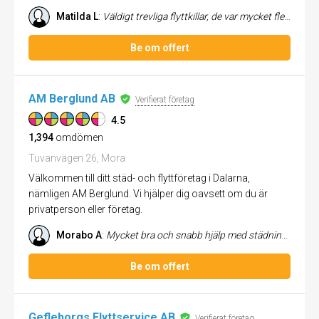
Matilda L
:
Väldigt trevliga flyttkillar, de var mycket flexibla och löste allt själv. De bar och transporterade alla möbler väldigt...
Be om offert
AM Berglund AB
Verifierat företag
4.5
1,394
omdömen
Tuvanvägen 26, Mora
Välkommen till ditt städ- och flyttföretag i Dalarna,
nämligen AM Berglund. Vi hjälper dig oavsett om du är
privatperson eller företag.
Morabo A
:
Mycket bra och snabb hjälp med städning. Trevligt bemötande, och mycket bra utförd städning.
Be om offert
Gefleborgs Flyttservice AB
Verifierat företag