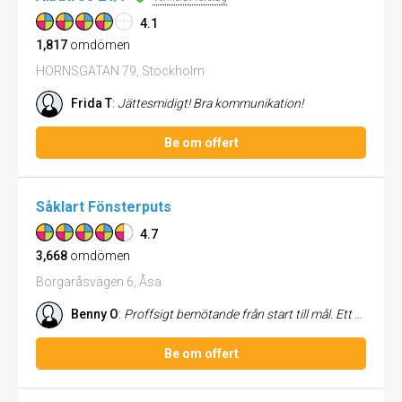
4.1
1,817
omdömen
HORNSGATAN 79, Stockholm
Frida T
:
Jättesmidigt! Bra kommunikation!
Be om offert
Såklart Fönsterputs
4.7
3,668
omdömen
Borgaråsvägen 6, Åsa
Benny O
:
Proffsigt bemötande från start till mål. Ett team som håller vad de lovar, Tack!
Be om offert