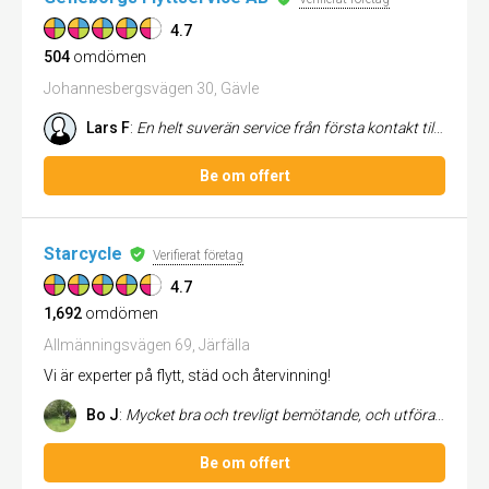
4.7
504
omdömen
Johannesbergsvägen 30, Gävle
Lars F
:
En helt suverän service från första kontakt till flytt och städ. Bra kontakt innan flytten med offert och tillgång till ...
Be om offert
Starcycle
Verifierat företag
4.7
1,692
omdömen
Allmänningsvägen 69, Järfälla
Vi är experter på flytt, städ och återvinning!
Bo J
:
Mycket bra och trevligt bemötande, och utförande av beställning. Tydlig offert.
Be om offert