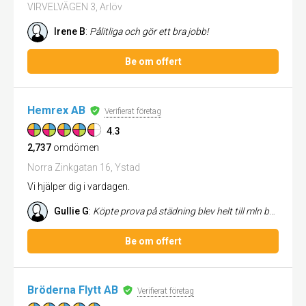
VIRVELVÄGEN 3, Arlöv
Irene B
:
Pålitliga och gör ett bra jobb!
Be om offert
Hemrex AB
Verifierat företag
4.3
2,737
omdömen
Norra Zinkgatan 16, Ystad
Vi hjälper dig i vardagen.
Gullie G
:
Köpte prova på städning blev helt till mln belåtenhet Vi kommer att ta kontatakta hemrex igen...
Be om offert
Bröderna Flytt AB
Verifierat företag