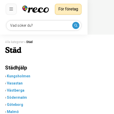
För företag
Vad söker du?
Alla kategorier
›
Städ
Städ
Städhjälp
›
Kungsholmen
›
Vasastan
›
Västberga
›
Södermalm
›
Göteborg
›
Malmö