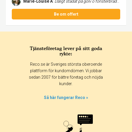
Marie-Louise A
:
Dåligt städat på golv o fönsterbrädor men killarna kom tillbaka o fixade. Ja blev jättenöjd med duschen då ja försökt ta...
Be om offert
Tjänsteföretag lever på sitt goda
rykte:
Reco.se är Sveriges största oberoende
plattform för kundomdömen. Vi jobbar
sedan 2007 för bättre företag och nöjda
kunder.
Så här fungerar Reco »