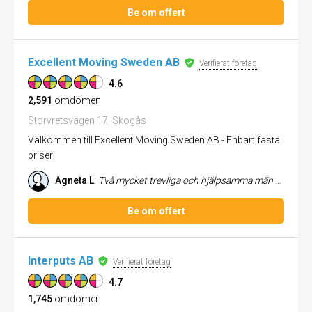
Be om offert
Excellent Moving Sweden AB
Verifierat företag
4.6
2,591
omdömen
Storvretsvägen 17, Skogås
Välkommen till Excellent Moving Sweden AB - Enbart fasta
priser!
Agneta L
:
Två mycket trevliga och hjälpsamma män hjälpte mig och min dotter att flytta. De var flexibla och inget var något probl...
Be om offert
Interputs AB
Verifierat företag
4.7
1,745
omdömen